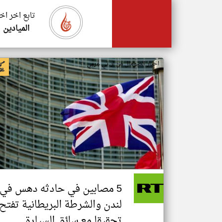
تابع اخر اخ
الميادين
اخبار الصومال من ار تي عربي
5 مصابين في حادثه دهس في
لندن والشرطة البريطانية تفتح
تحقيقا مع سائق السيارة