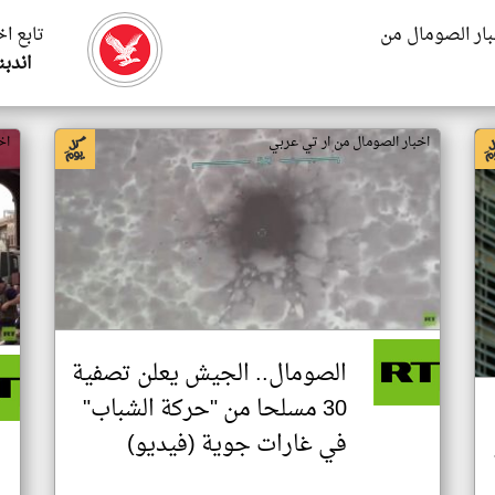
بار الصومال من
تابع ا
اندب
اخبار الصومال من ار تي عربي
اخ
الصومال.. الجيش يعلن تصفية
30 مسلحا من "حركة الشباب"
في غارات جوية (فيديو)