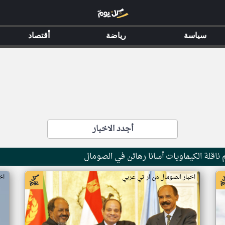
سياسة
رياضة
أقتصاد
أجدد الاخبار
ناقلة الكيماويات أسانا رهائن في الصومال
اخبار الصومال من ار تي عربي
اخ