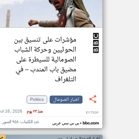
تعبر
المقالات
الموجوده
مؤشرات على تنسيق بين
هنا عن
وجهة
نظر
الحوثيين وحركة الشباب
كاتبيها.
الصومالية للسيطرة على
مضيق باب المندب – في
التلغراف
اخبار الصومال
Politics
Jul 16, 2026
منذ ٢٣ يوم
EY75GP
عدد الكلمات: ٩٥٨ الصور: ٩
•
bbc.com
بي بي سي عربي
اخبار الصومال من ار تي عربي