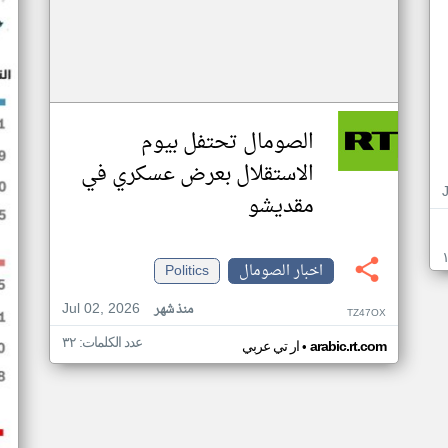
الصومال تحتفل بيوم
الاستقلال بعرض عسكري في
مقديشو
اخبار الصومال
Politics
Jul 02, 2026
منذ شهر
TZ47OX
عدد الكلمات: ٣٢
•
arabic.rt.com
ار تي عربي