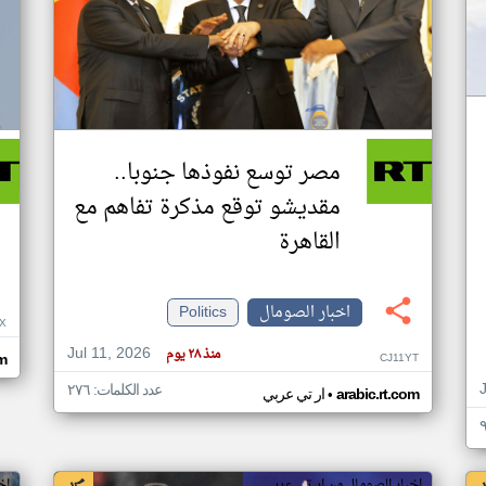
مصر توسع نفوذها جنوبا..
مقديشو توقع مذكرة تفاهم مع
القاهرة
اخبار الصومال
Politics
X
Jul 11, 2026
منذ ٢٨ يوم
CJ11YT
om
عدد الكلمات: ٢٧٦
•
arabic.rt.com
ار تي عربي
اخبار الصومال من ار تي عربي
اخ