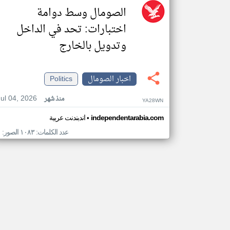
الصومال وسط دوامة
اختبارات: تحد في الداخل
وتدويل بالخارج
اخبار الصومال
Politics
Jul 04, 2026
منذ شهر
YA28WN
•
independentarabia.com
اندبندنت عربية
عدد الكلمات: ١٠٨٣ الصور: ١