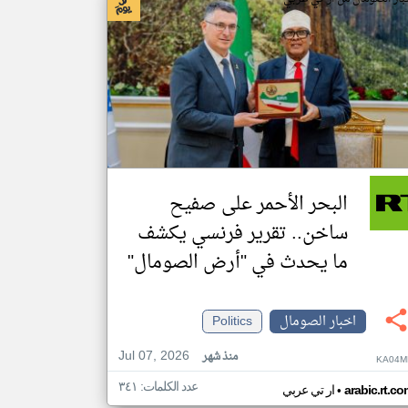
البحر الأحمر على صفيح
ساخن.. تقرير فرنسي يكشف
ما يحدث في "أرض الصومال"
اخبار الصومال
Politics
Jul 07, 2026
منذ شهر
KA04M
عدد الكلمات: ٣٤١
•
arabic.rt.c
ار تي عربي