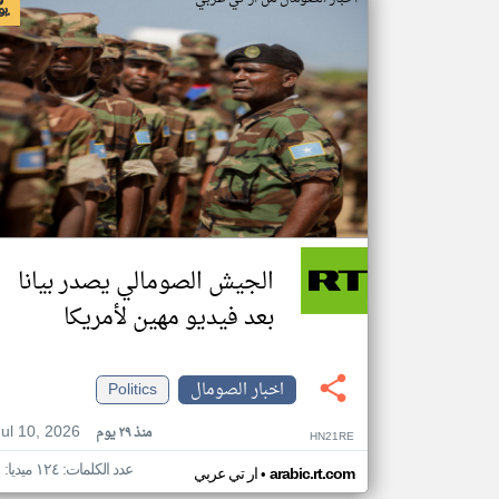
الجيش الصومالي يصدر بيانا
بعد فيديو مهين لأمريكا
اخبار الصومال
Politics
Jul 10, 2026
منذ ٢٩ يوم
HN21RE
عدد الكلمات: ١٢٤ ميديا: ١
•
arabic.rt.com
ار تي عربي