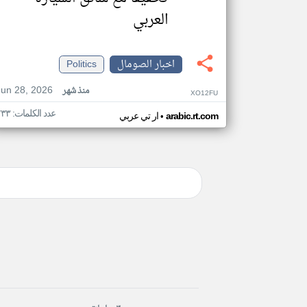
العربي
اخبار الصومال
Politics
Jun 28, 2026
منذ شهر
XO12FU
عدد الكلمات: ٢٣٣
•
arabic.rt.com
ار تي عربي