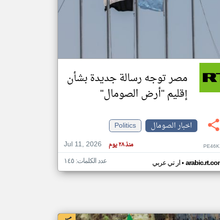
klyoum.com
تغيير الدولة
مصادر الأخبار من الصومال
اخبار الصومال على مدار الساعة
مصر توجه رسالة جديدة بشأن
أهم اخبار الصومال العاجلة والمباشرة
إقليم "أرض الصومال"
اخبار الصومال
Politics
Jul 11, 2026
منذ ٢٨ يوم
PE46K
عدد الكلمات: ١٤٥
•
arabic.rt.c
ار تي عربي
بار الصومال من ار تي عربي