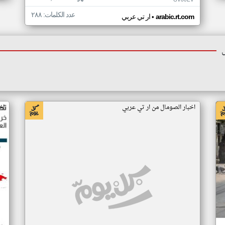
GV00EV
عدد الكلمات: ٢٨٨
•
arabic.rt.com
ار تي عربي
اخبار الصومال من ار تي عربي
اخ