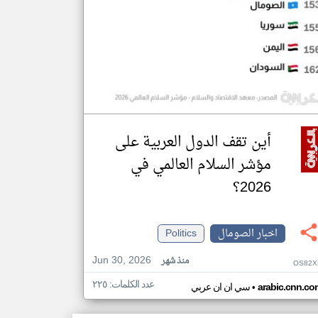
أين تقف الدول العربية على
مؤشر السلام العالمي في
2026؟
اخبار الصومال
Politics
Jun 30, 2026
منذ شهر
OS82X
عدد الكلمات: ٢٢٥
•
arabic.cnn.co
سي ان ان عربي