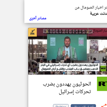
خر اخبار الصومال من
ندنت عربية
مصادر أخرى
بار الصومال من ار تي عربي
الحوثيون يهددون بضرب
تحركات إسرائيل