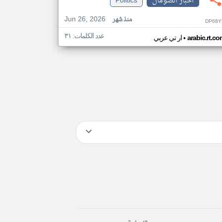
اخبار الصومال
Politics
Jun 26, 2026
منذ شهر
DP68Y
عدد الكلمات: ٣١
•
arabic.rt.c
ار تي عربي