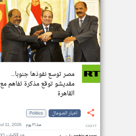
مصر توسع نفوذها جنوبا..
مقديشو توقع مذكرة تفاهم مع
القاهرة
اخبار الصومال
Politics
Jul 11, 2026
منذ ٢٦ يوم
CJ11YT
عدد الكلمات: ٢٧٦