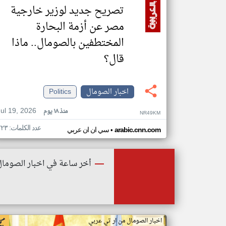
تصريح جديد لوزير خارجية
مصر عن أزمة البحارة
المختطفين بالصومال.. ماذا
قال؟
اخبار الصومال
Politics
Jul 19, 2026
منذ ١٨ يوم
NR49KM
عدد الكلمات: ٢٢٣
•
arabic.cnn.com
سي ان ان عربي
أخر ساعة في اخبار الصومال
اخبار الصومال من ار تي عربي