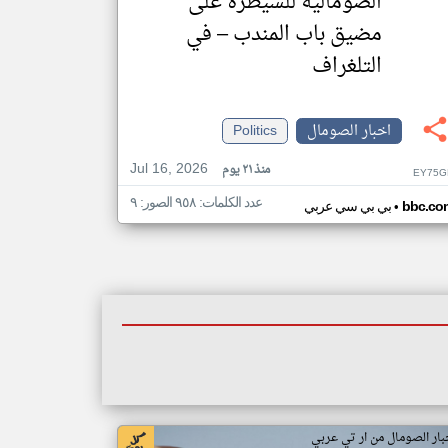
الصومالية للسيطرة على
مضيق باب المندب – في
التلغراف
اخبار الصومال
Politics
Jul 16, 2026
منذ ٢١ يوم
EY75G
عدد الكلمات: ٩٥٨ الصور: ٩
•
bbc.co
بي بي سي عربي
بار الصومال من ار تي عربي