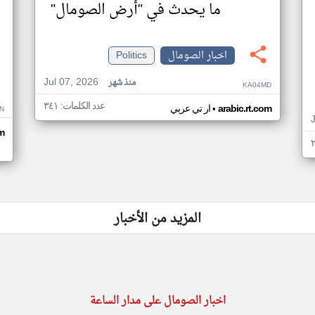
ما يحدث في "أرض الصومال"
اخبار الصومال
Politics
Jul 07, 2026
منذ شهر
KA04MD
عدد الكلمات: ٣٤١
•
arabic.rt.com
ار تي عربي
N
m
المزيد من الأخبار
اخبار الصومال على مدار الساعة