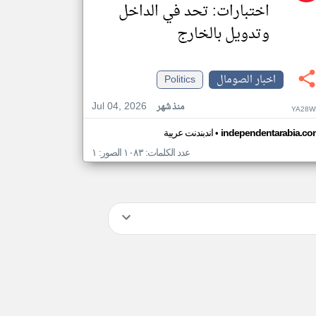
اختبارات: تحد في الداخل
وتدويل بالخارج
اخبار الصومال
Politics
Jul 04, 2026
منذ شهر
YA28W
•
independentarabia.co
اندبندنت عربية
عدد الكلمات: ١٠٨٣ الصور: ١