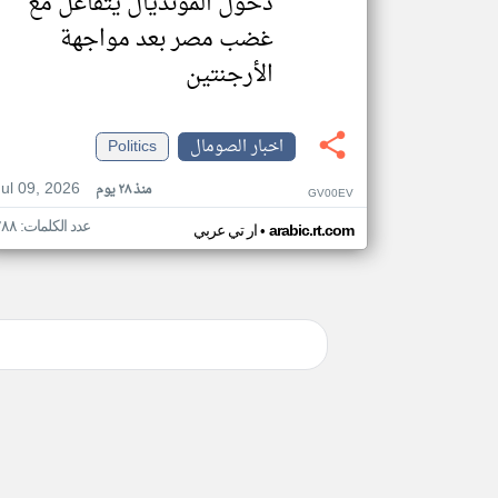
دخول المونديال يتفاعل مع
غضب مصر بعد مواجهة
الأرجنتين
اخبار الصومال
Politics
Jul 09, 2026
منذ ٢٨ يوم
GV00EV
عدد الكلمات: ٢٨٨
•
arabic.rt.com
ار تي عربي