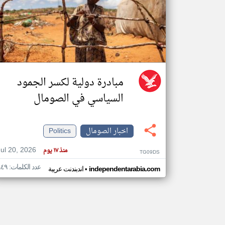
تعبر
المقالات
الموجوده
هنا عن
وجهة
نظر
مبادرة دولية لكسر الجمود
كاتبيها.
السياسي في الصومال
اخبار الصومال
Politics
Jul 20, 2026
منذ ١٧ يوم
TG09DS
عدد الكلمات: ٩٤٩
•
independentarabia.com
اندبندنت عربية