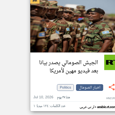
الجيش الصومالي يصدر بيانا
بعد فيديو مهين لأمريكا
اخبار الصومال
Politics
Jul 10, 2026
منذ ٢٧ يوم
HN21R
عدد الكلمات: ١٢٤ ميديا: ١
•
arabic.rt.c
ار تي عربي