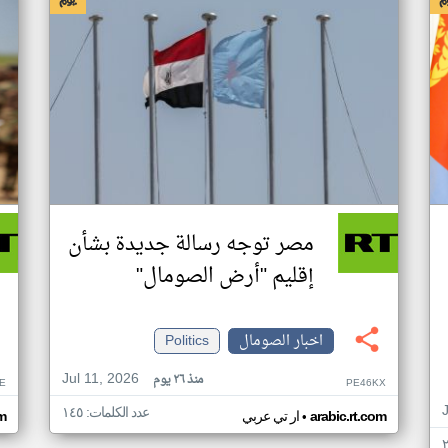
مصر توجه رسالة جديدة بشأن
إقليم "أرض الصومال"
اخبار الصومال
Politics
Jul 11, 2026
منذ ٢٦ يوم
E
PE46KX
عدد الكلمات: ١٤٥
•
arabic.rt.com
ار تي عربي
om