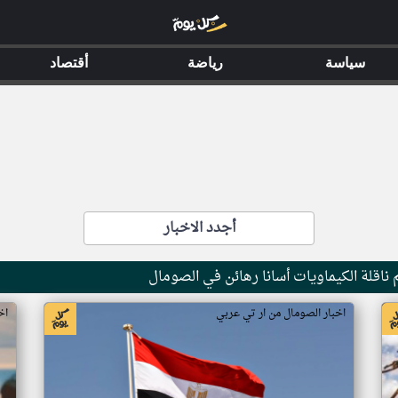
سياسة
رياضة
أقتصاد
أجدد الاخبار
ناقلة الكيماويات أسانا رهائن في الصومال
اخبار الصومال من ار تي عربي
اخ