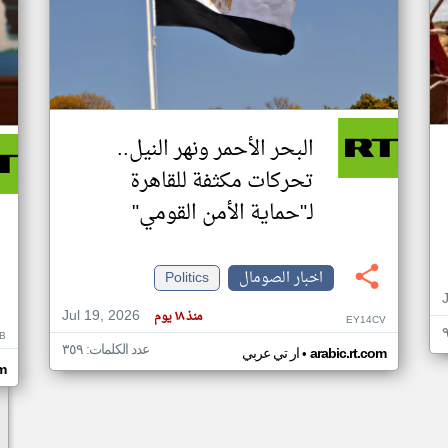
البحر الأحمر ونهر النيل..
تحركات مكثفة للقاهرة
لـ"حماية الأمن القومي"
اخبار الصومال
Politics
Jul 19, 2026
منذ ١٨ يوم
EY14CV
B
عدد الكلمات: ٣٥٩
•
arabic.rt.com
ار تي عربي
om