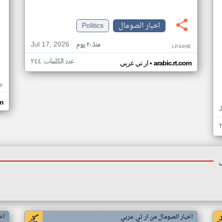
اخبار الصومال
Politics
Jul 17, 2026
منذ ٢٠ يوم
LP44HE
عدد الكلمات: ٢٤٤
•
arabic.rt.com
ار تي عربي
P
m
اخبار الصومال من ار تي عربي
اخ