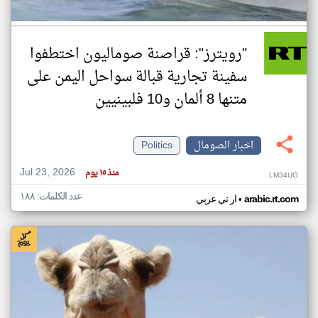
"رويترز": قراصنة صوماليون اختطفوا
سفينة تجارية قبالة سواحل اليمن على
متنها 8 ألمان و10 فلبينيين
اخبار الصومال
Politics
Jul 23, 2026
منذ ١٥ يوم
LM34UG
عدد الكلمات: ١٨٨
•
arabic.rt.com
ار تي عربي