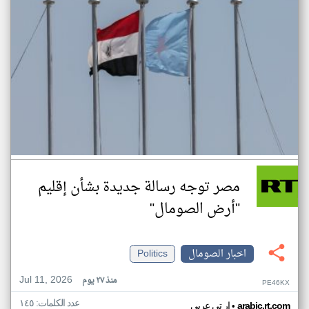
مصر توجه رسالة جديدة بشأن إقليم
"أرض الصومال"
اخبار الصومال
Politics
Jul 11, 2026
منذ ٢٧ يوم
PE46KX
عدد الكلمات: ١٤٥
•
arabic.rt.com
ار تي عربي