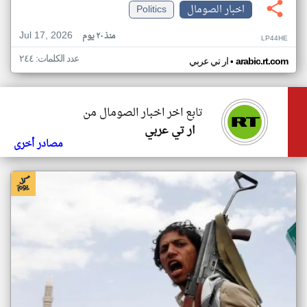
اخبار الصومال
Politics
Jul 17, 2026
منذ ٢٠ يوم
LP44HE
عدد الكلمات: ٢٤٤
•
arabic.rt.com
ار تي عربي
تابع اخر اخبار الصومال من
ار تي عربي
مصادر أخرى