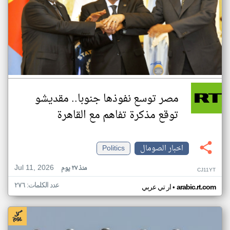
مصر توسع نفوذها جنوبا.. مقديشو
توقع مذكرة تفاهم مع القاهرة
اخبار الصومال
Politics
Jul 11, 2026
منذ ٢٧ يوم
CJ11YT
عدد الكلمات: ٢٧٦
•
arabic.rt.com
ار تي عربي