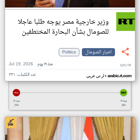
وزير خارجية مصر يوجه طلبا عاجلا
للصومال بشأن البحارة المختطفين
اخبار الصومال
Politics
Jul 19, 2026
منذ ١٩ يوم
IQ61TB
عدد الكلمات: ٣٣١
•
arabic.rt.com
ار تي عربي
منذ ١٩
منذ ١٩
يوم
يوم