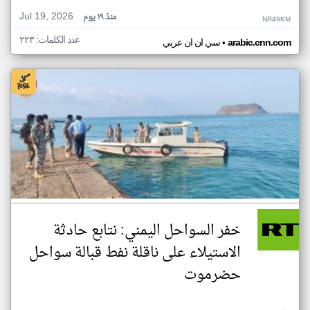
Jul 19, 2026
منذ ١٩ يوم
NR49KM
عدد الكلمات: ٢٢٣
•
arabic.cnn.com
سي ان ان عربي
خفر السواحل اليمني: نتابع حادثة
الاستيلاء على ناقلة نفط قبالة سواحل
حضرموت