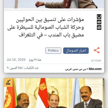
مؤشرات على تنسيق بين الحوثيين
وحركة الشباب الصومالية للسيطرة على
مضيق باب المندب – في التلغراف
اخبار الصومال
Politics
Jul 16, 2026
منذ ٢٢ يوم
EY75GP
عدد الكلمات: ٩٥٨ الصور: ٩
•
bbc.com
بي بي سي عربي