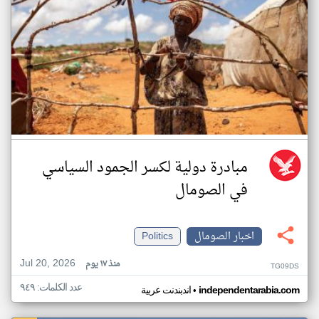
مبادرة دولية لكسر الجمود السياسي
في الصومال
اخبار الصومال
Politics
Jul 20, 2026
منذ ١٧ يوم
TG09DS
عدد الكلمات: ٩٤٩
•
independentarabia.com
اندبندنت عربية