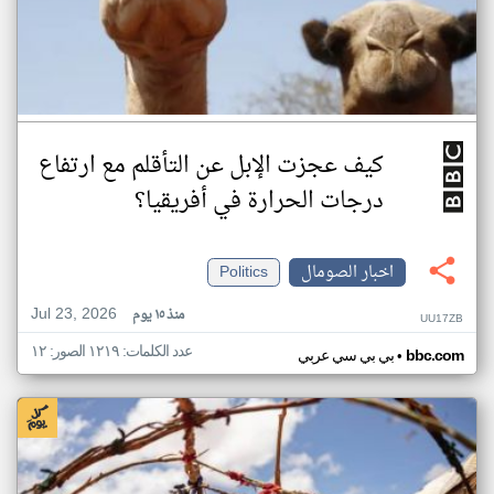
كيف عجزت الإبل عن التأقلم مع ارتفاع
درجات الحرارة في أفريقيا؟
اخبار الصومال
Politics
Jul 23, 2026
منذ ١٥ يوم
UU17ZB
عدد الكلمات: ١٢١٩ الصور: ١٢
•
bbc.com
بي بي سي عربي