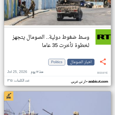
وسط ضغوط دولية.. الصومال يتجهز
لخطوة تأخرت 35 عاما
اخبار الصومال
Politics
Jul 25, 2026
منذ ١٢ يوم
BG04YE
عدد الكلمات: ٣٦٥
•
arabic.rt.com
ار تي عربي