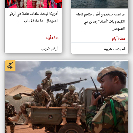
أمريكا تبحث ملفات هامة في أرض
قراصنة يتخذون أفراد طاقم ناقلة
klyoum.com
الصومال.. ما علاقة باب ...
الكيماويات "أسانا" رهائن في
تغيير الدولة
تعبر
الصومال
مصادر الأخبار من الصومال
المقالات
الموجوده
اخبار الصومال على مدار الساعة
هنا عن
منذ ٥ أيام
منذ ٥ أيام
وجهة
نظر
أهم اخبار الصومال العاجلة والمباشرة
كاتبيها.
ار تي عربي
اندبندنت عربية