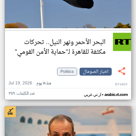
البحر الأحمر ونهر النيل.. تحركات
مكثفة للقاهرة لـ"حماية الأمن القومي"
اخبار الصومال
Politics
Jul 19, 2026
منذ ١٨ يوم
EY14CV
عدد الكلمات: ٣٥٩
•
arabic.rt.com
ار تي عربي