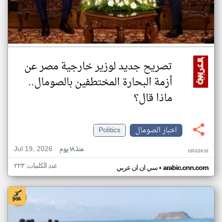
تصريح جديد لوزير خارجية مصر عن
أزمة البحارة المختطفين بالصومال..
ماذا قال؟
اخبار الصومال
Politics
Jul 19, 2026
منذ ١٨ يوم
NR49KM
عدد الكلمات: ٢٢٣
•
arabic.cnn.com
سي ان ان عربي