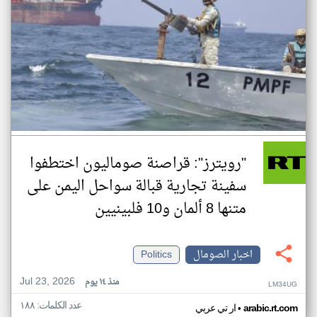
"رويترز": قراصنة صوماليون اختطفوا
سفينة تجارية قبالة سواحل اليمن على
متنها 8 ألمان و10 فلبينيين
اخبار الصومال
Politics
Jul 23, 2026
منذ ١٤ يوم
LM34UG
عدد الكلمات: ١٨٨
•
arabic.rt.com
ار تي عربي