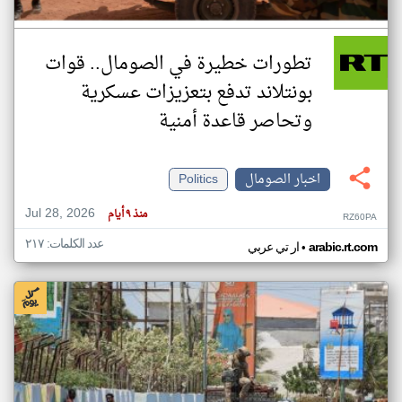
تطورات خطيرة في الصومال.. قوات
بونتلاند تدفع بتعزيزات عسكرية
وتحاصر قاعدة أمنية
اخبار الصومال
Politics
Jul 28, 2026
منذ ٩ أيام
RZ60PA
عدد الكلمات: ٢١٧
•
arabic.rt.com
ار تي عربي