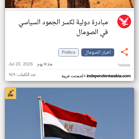
مبادرة دولية لكسر الجمود السياسي
في الصومال
اخبار الصومال
Politics
Jul 20, 2026
منذ ١٧ يوم
TG09DS
عدد الكلمات: ٩٤٩
•
independentarabia.com
اندبندنت عربية