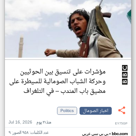
مؤشرات على تنسيق بين الحوثيين
وحركة الشباب الصومالية للسيطرة على
مضيق باب المندب – في التلغراف
اخبار الصومال
Politics
Jul 16, 2026
منذ ٢١ يوم
EY75GP
عدد الكلمات: ٩٥٨ الصور: ٩
•
bbc.com
بي بي سي عربي