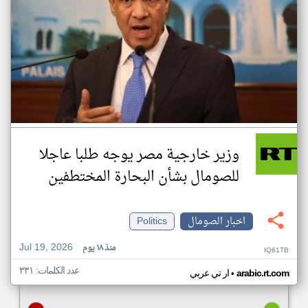
وزير خارجية مصر يوجه طلبا عاجلا
للصومال بشأن البحارة المختطفين
اخبار الصومال
Politics
Jul 19, 2026
منذ ١٨ يوم
IQ61TB
عدد الكلمات: ٣٣١
•
arabic.rt.com
ار تي عربي