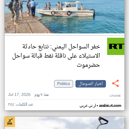
خفر السواحل اليمني: نتابع حادثة
الاستيلاء على ناقلة نفط قبالة سواحل
حضرموت
اخبار الصومال
Politics
Jul 17, 2026
منذ ٢٠ يوم
LP44HE
عدد الكلمات: ٢٤٤
•
arabic.rt.com
ار تي عربي