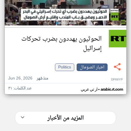
الحوثيون يهددون بضرب تحركات
إسرائيل
اخبار الصومال
Politics
Jun 26, 2026
منذ شهر
DP68YP
عدد الكلمات: ٣١
•
arabic.rt.com
ار تي عربي
المزيد من الأخبار