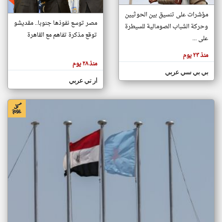
مؤشرات على تنسيق بين الحوثيين
مصر توسع نفوذها جنوبا.. مقديشو
وحركة الشباب الصومالية للسيطرة
klyoum.com
توقع مذكرة تفاهم مع القاهرة
تغيير الدولة
على ...
تعبر
مصادر الأخبار من الصومال
المقالات
منذ ٢٣ يوم
الموجوده
اخبار الصومال على مدار الساعة
هنا عن
منذ ٢٨ يوم
وجهة
بي بي سي عربي
نظر
أهم اخبار الصومال العاجلة والمباشرة
كاتبيها.
ار تي عربي