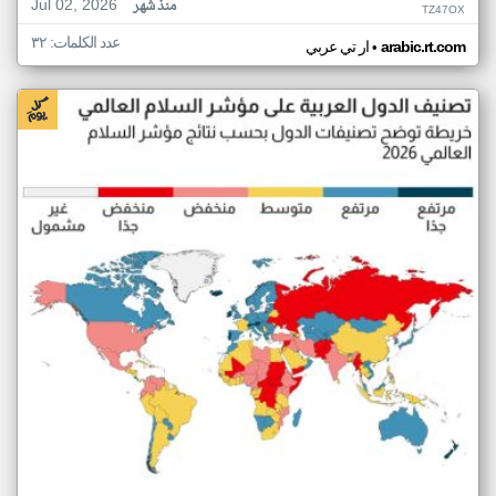
Jul 02, 2026
منذ شهر
TZ47OX
عدد الكلمات: ٣٢
•
arabic.rt.com
ار تي عربي