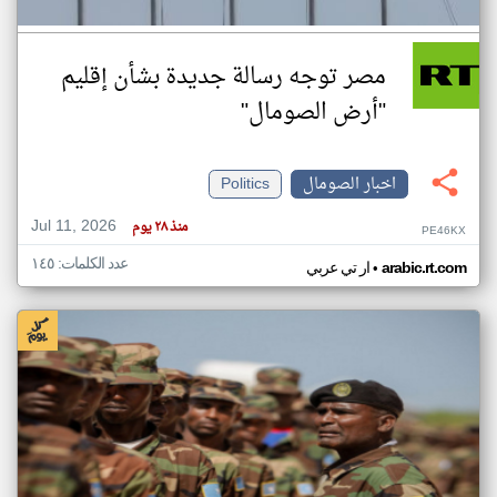
مصر توجه رسالة جديدة بشأن إقليم
"أرض الصومال"
اخبار الصومال
Politics
Jul 11, 2026
منذ ٢٨ يوم
PE46KX
عدد الكلمات: ١٤٥
•
arabic.rt.com
ار تي عربي