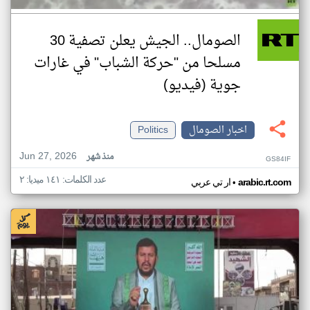
الصومال.. الجيش يعلن تصفية 30
مسلحا من "حركة الشباب" في غارات
جوية (فيديو)
اخبار الصومال
Politics
Jun 27, 2026
منذ شهر
GS84IF
عدد الكلمات: ١٤١ ميديا: ٢
•
arabic.rt.com
ار تي عربي