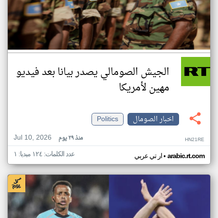
الجيش الصومالي يصدر بيانا بعد فيديو
مهين لأمريكا
اخبار الصومال
Politics
Jul 10, 2026
منذ ٢٩ يوم
HN21RE
عدد الكلمات: ١٢٤ ميديا: ١
•
arabic.rt.com
ار تي عربي