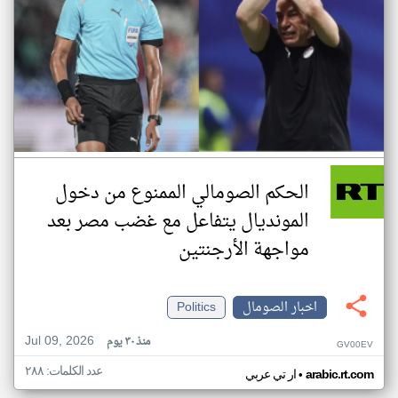
الحكم الصومالي الممنوع من دخول
المونديال يتفاعل مع غضب مصر بعد
مواجهة الأرجنتين
اخبار الصومال
Politics
Jul 09, 2026
منذ ٣٠ يوم
GV00EV
عدد الكلمات: ٢٨٨
•
arabic.rt.com
ار تي عربي