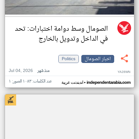
الصومال وسط دوامة اختبارات: تحد
في الداخل وتدويل بالخارج
اخبار الصومال
Politics
Jul 04, 2026
منذ شهر
YA28WN
عدد الكلمات: ١٠٨٣ الصور: ١
•
independentarabia.com
اندبندنت عربية