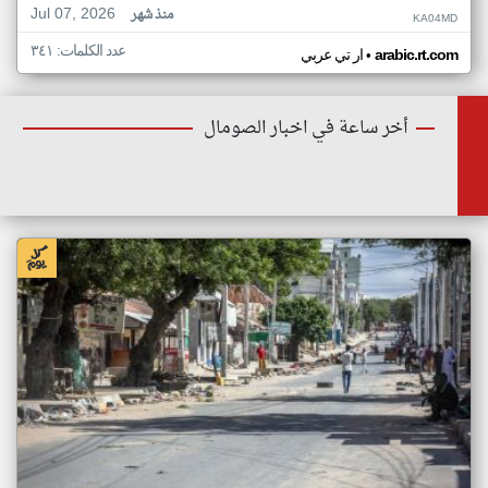
Jul 07, 2026
منذ شهر
KA04MD
عدد الكلمات: ٣٤١
•
arabic.rt.com
ار تي عربي
أخر ساعة في اخبار الصومال