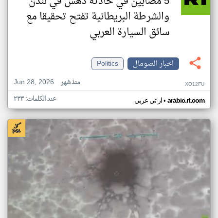
5 مصابين في حادثه دهس في لندن
والشرطة البريطانية تفتح تحقيقا مع
سائق السيارة العربي
اخبار الصومال
Politics
Jun 28, 2026
منذ شهر
XO12FU
عدد الكلمات: ٢٣٣
•
arabic.rt.com
ار تي عربي