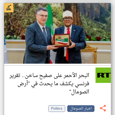
البحر الأحمر على صفيح ساخن.. تقرير
فرنسي يكشف ما يحدث في "أرض
الصومال"
اخبار الصومال
Politics