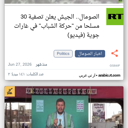
الصومال.. الجيش يعلن تصفية 30
مسلحا من "حركة الشباب" في غارات
جوية (فيديو)
اخبار الصومال
Politics
Jun 27, 2026
منذ شهر
GS84IF
عدد الكلمات: ١٤١ ميديا: ٢
•
arabic.rt.com
ار تي عربي