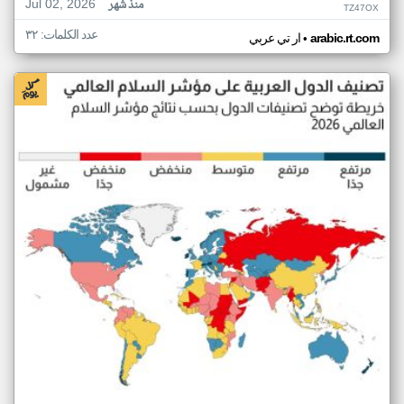
Jul 02, 2026
منذ شهر
TZ47OX
عدد الكلمات: ٣٢
•
arabic.rt.com
ار تي عربي