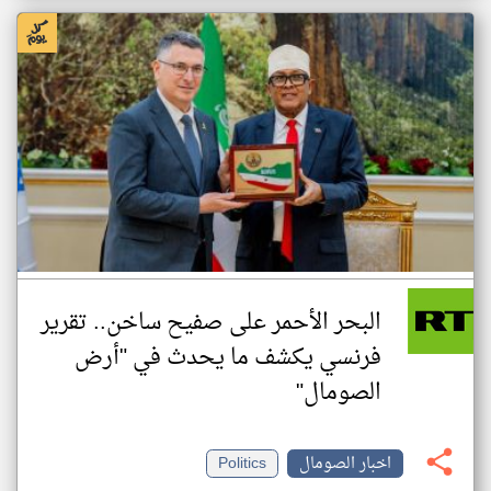
البحر الأحمر على صفيح ساخن.. تقرير
فرنسي يكشف ما يحدث في "أرض
الصومال"
اخبار الصومال
Politics