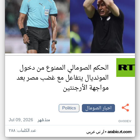
الحكم الصومالي الممنوع من دخول
المونديال يتفاعل مع غضب مصر بعد
مواجهة الأرجنتين
اخبار الصومال
Politics
Jul 09, 2026
منذ شهر
GV00EV
عدد الكلمات: ٢٨٨
•
arabic.rt.com
ار تي عربي