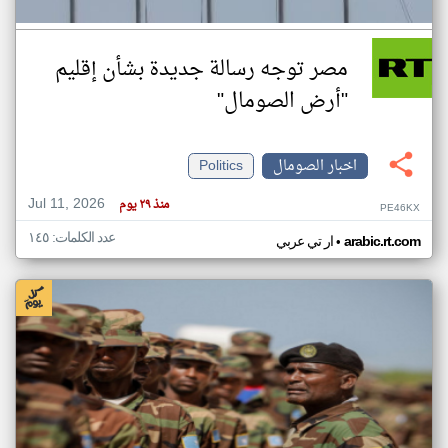
مصر توجه رسالة جديدة بشأن إقليم
"أرض الصومال"
اخبار الصومال
Politics
Jul 11, 2026
منذ ٢٩ يوم
PE46KX
عدد الكلمات: ١٤٥
•
arabic.rt.com
ار تي عربي