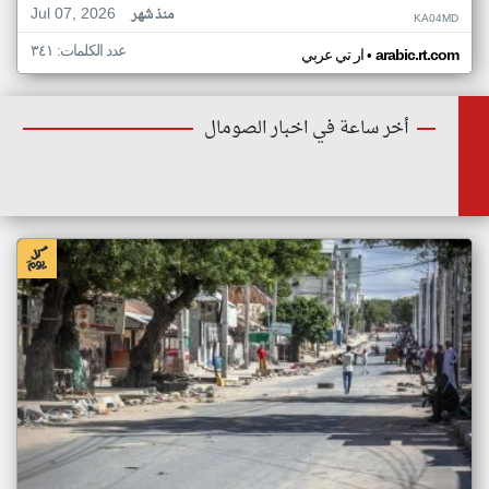
Jul 07, 2026
منذ شهر
KA04MD
عدد الكلمات: ٣٤١
•
arabic.rt.com
ار تي عربي
أخر ساعة في اخبار الصومال