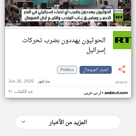
الحوثيون يهددون بضرب تحركات
إسرائيل
اخبار الصومال
Politics
Jun 26, 2026
منذ شهر
DP68YP
عدد الكلمات: ٣١
•
arabic.rt.com
ار تي عربي
المزيد من الأخبار