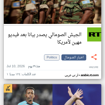
الجيش الصومالي يصدر بيانا بعد فيديو
مهين لأمريكا
اخبار الصومال
Politics
Jul 10, 2026
منذ ٢٩ يوم
HN21RE
عدد الكلمات: ١٢٤ ميديا: ١
•
arabic.rt.com
ار تي عربي