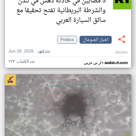
5 مصابين في حادثه دهس في لندن
والشرطة البريطانية تفتح تحقيقا مع
سائق السيارة العربي
اخبار الصومال
Politics
Jun 28, 2026
منذ شهر
XO12FU
عدد الكلمات: ٢٣٣
•
arabic.rt.com
ار تي عربي