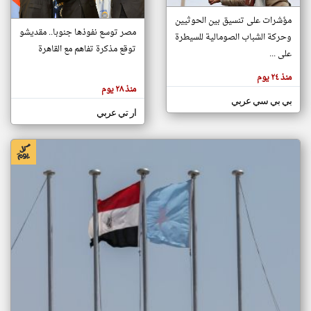
مؤشرات على تنسيق بين الحوثيين
مصر توسع نفوذها جنوبا.. مقديشو
وحركة الشباب الصومالية للسيطرة
klyoum.com
توقع مذكرة تفاهم مع القاهرة
تغيير الدولة
على ...
تعبر
مصادر الأخبار من الصومال
المقالات
منذ ٢٤ يوم
الموجوده
اخبار الصومال على مدار الساعة
هنا عن
منذ ٢٨ يوم
وجهة
بي بي سي عربي
نظر
أهم اخبار الصومال العاجلة والمباشرة
كاتبيها.
ار تي عربي