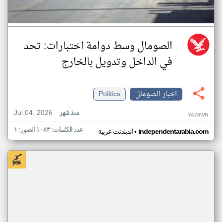
الصومال وسط دوامة اختبارات: تحد
في الداخل وتدويل بالخارج
اخبار الصومال
Politics
Jul 04, 2026
منذ شهر
YA28WN
عدد الكلمات: ١٠٨٣ الصور: ١
•
independentarabia.com
اندبندنت عربية