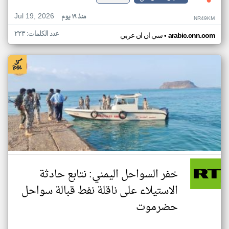
Jul 19, 2026
منذ ١٩ يوم
NR49KM
عدد الكلمات: ٢٢٣
•
arabic.cnn.com
سي ان ان عربي
خفر السواحل اليمني: نتابع حادثة
الاستيلاء على ناقلة نفط قبالة سواحل
حضرموت