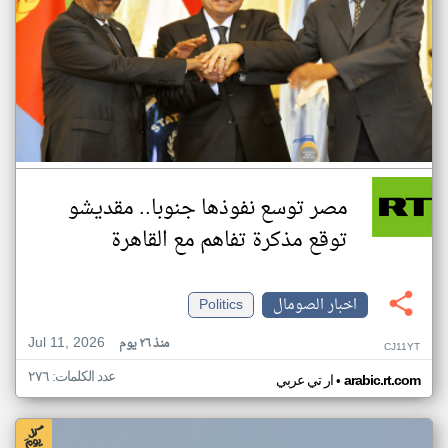
مصر توسع نفوذها جنوبا.. مقديشو
توقع مذكرة تفاهم مع القاهرة
اخبار الصومال
Politics
Jul 11, 2026
منذ ٢٦ يوم
CJ11YT
عدد الكلمات: ٢٧٦
•
arabic.rt.com
ار تي عربي