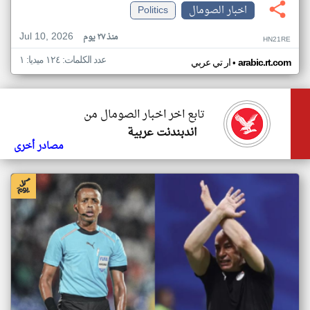
اخبار الصومال
Politics
Jul 10, 2026
منذ ٢٧ يوم
HN21RE
عدد الكلمات: ١٢٤ ميديا: ١
•
arabic.rt.com
ار تي عربي
تابع اخر اخبار الصومال من
اندبندنت عربية
مصادر أخرى