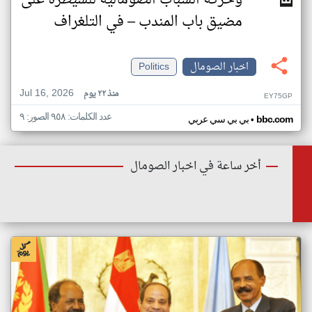
وحركة الشباب الصومالية للسيطرة على
مضيق باب المندب – في التلغراف
اخبار الصومال
Politics
Jul 16, 2026
منذ ٢٢ يوم
EY75GP
عدد الكلمات: ٩٥٨ الصور: ٩
•
bbc.com
بي بي سي عربي
أخر ساعة في اخبار الصومال