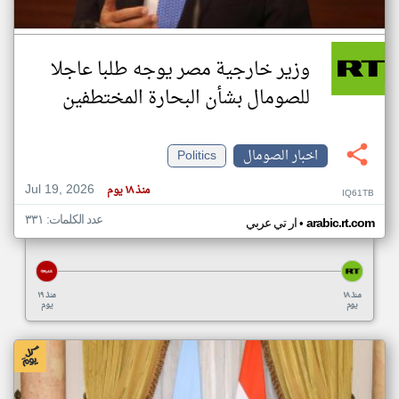
وزير خارجية مصر يوجه طلبا عاجلا
للصومال بشأن البحارة المختطفين
اخبار الصومال
Politics
Jul 19, 2026
منذ ١٨ يوم
IQ61TB
عدد الكلمات: ٣٣١
•
arabic.rt.com
ار تي عربي
منذ ١٨
منذ ١٩
يوم
يوم