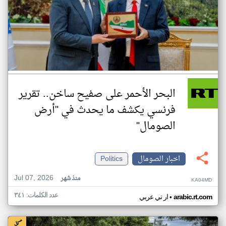
البحر الأحمر على صفيح ساخن.. تقرير
فرنسي يكشف ما يحدث في "أرض
الصومال"
اخبار الصومال
Politics
Jul 07, 2026
منذ شهر
KA04MD
عدد الكلمات: ٣٤١
•
arabic.rt.com
ار تي عربي