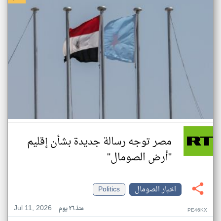
مصر توجه رسالة جديدة بشأن إقليم
"أرض الصومال"
اخبار الصومال
Politics
Jul 11, 2026
منذ ٢٦ يوم
PE46KX