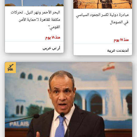
البحر الأحمر ونهر النيل.. تحركات
مبادرة دولية لكسر الجمود السياسي
klyoum.com
مكثفة للقاهرة لـ"حماية الأمن
في الصومال
تغيير الدولة
القومي"
تعبر
مصادر الأخبار من الصومال
المقالات
الموجوده
منذ ١٨ يوم
اخبار الصومال على مدار الساعة
هنا عن
منذ ١٧ يوم
وجهة
نظر
أهم اخبار الصومال العاجلة والمباشرة
ار تي عربي
كاتبيها.
اندبندنت عربية