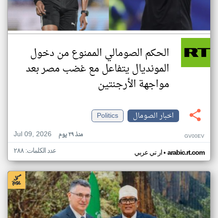
الحكم الصومالي الممنوع من دخول
المونديال يتفاعل مع غضب مصر بعد
مواجهة الأرجنتين
اخبار الصومال
Politics
Jul 09, 2026
منذ ٢٩ يوم
GV00EV
عدد الكلمات: ٢٨٨
•
arabic.rt.com
ار تي عربي