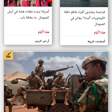
أمريكا تبحث ملفات هامة في أرض
قراصنة يتخذون أفراد طاقم ناقلة
klyoum.com
الصومال.. ما علاقة باب ...
الكيماويات "أسانا" رهائن في
تغيير الدولة
تعبر
الصومال
مصادر الأخبار من الصومال
المقالات
الموجوده
اخبار الصومال على مدار الساعة
هنا عن
منذ ٦ أيام
منذ ٦ أيام
وجهة
نظر
أهم اخبار الصومال العاجلة والمباشرة
كاتبيها.
ار تي عربي
اندبندنت عربية