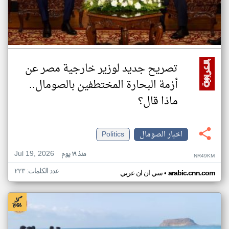
تصريح جديد لوزير خارجية مصر عن
أزمة البحارة المختطفين بالصومال..
ماذا قال؟
اخبار الصومال
Politics
Jul 19, 2026
منذ ١٩ يوم
NR49KM
عدد الكلمات: ٢٢٣
•
arabic.cnn.com
سي ان ان عربي