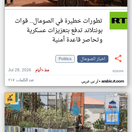
تطورات خطيرة في الصومال.. قوات
بونتلاند تدفع بتعزيزات عسكرية
وتحاصر قاعدة أمنية
اخبار الصومال
Politics
Jul 28, 2026
منذ ١٠ أيام
RZ60PA
عدد الكلمات: ٢١٧
•
arabic.rt.com
ار تي عربي