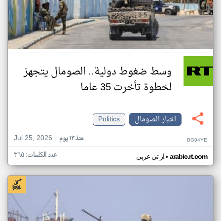
وسط ضغوط دولية.. الصومال يتجهز
لخطوة تأخرت 35 عاما
اخبار الصومال
Politics
Jul 25, 2026
منذ ١٣ يوم
BG04YE
عدد الكلمات: ٣٦٥
•
arabic.rt.com
ار تي عربي