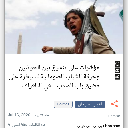
مؤشرات على تنسيق بين الحوثيين
وحركة الشباب الصومالية للسيطرة على
مضيق باب المندب – في التلغراف
اخبار الصومال
Politics
Jul 16, 2026
منذ ٢٢ يوم
EY75GP
عدد الكلمات: ٩٥٨ الصور: ٩
•
bbc.com
بي بي سي عربي