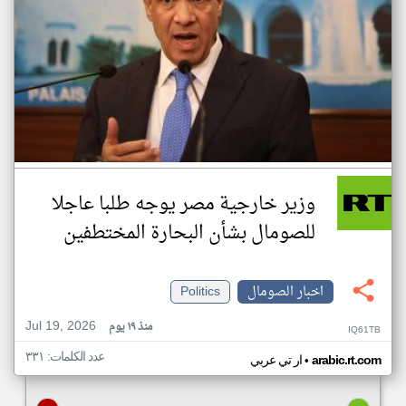
وزير خارجية مصر يوجه طلبا عاجلا
للصومال بشأن البحارة المختطفين
اخبار الصومال
Politics
Jul 19, 2026
منذ ١٩ يوم
IQ61TB
عدد الكلمات: ٣٣١
•
arabic.rt.com
ار تي عربي