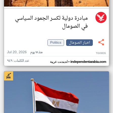
مبادرة دولية لكسر الجمود السياسي
في الصومال
اخبار الصومال
Politics
Jul 20, 2026
منذ ١٨ يوم
TG09DS
عدد الكلمات: ٩٤٩
•
independentarabia.com
اندبندنت عربية