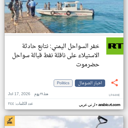
خفر السواحل اليمني: نتابع حادثة
الاستيلاء على ناقلة نفط قبالة سواحل
حضرموت
اخبار الصومال
Politics
Jul 17, 2026
منذ ٢١ يوم
LP44HE
عدد الكلمات: ٢٤٤
•
arabic.rt.com
ار تي عربي