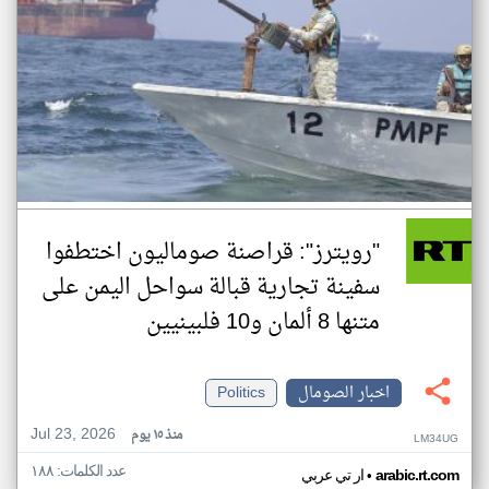
"رويترز": قراصنة صوماليون اختطفوا
سفينة تجارية قبالة سواحل اليمن على
متنها 8 ألمان و10 فلبينيين
اخبار الصومال
Politics
Jul 23, 2026
منذ ١٥ يوم
LM34UG
عدد الكلمات: ١٨٨
•
arabic.rt.com
ار تي عربي