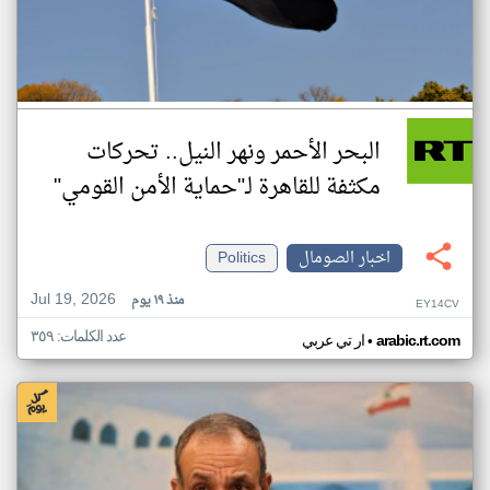
البحر الأحمر ونهر النيل.. تحركات
مكثفة للقاهرة لـ"حماية الأمن القومي"
اخبار الصومال
Politics
Jul 19, 2026
منذ ١٩ يوم
EY14CV
عدد الكلمات: ٣٥٩
•
arabic.rt.com
ار تي عربي