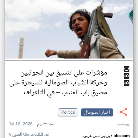
مؤشرات على تنسيق بين الحوثيين
وحركة الشباب الصومالية للسيطرة على
مضيق باب المندب – في التلغراف
اخبار الصومال
Politics
Jul 16, 2026
منذ ٢٣ يوم
EY75GP
عدد الكلمات: ٩٥٨ الصور: ٩
•
bbc.com
بي بي سي عربي