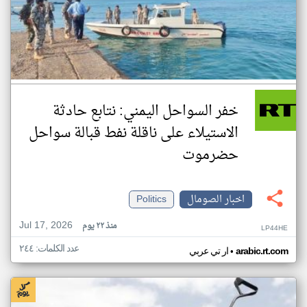
خفر السواحل اليمني: نتابع حادثة
الاستيلاء على ناقلة نفط قبالة سواحل
حضرموت
اخبار الصومال
Politics
Jul 17, 2026
منذ ٢٢ يوم
LP44HE
عدد الكلمات: ٢٤٤
•
arabic.rt.com
ار تي عربي