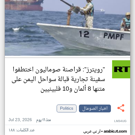
"رويترز": قراصنة صوماليون اختطفوا
سفينة تجارية قبالة سواحل اليمن على
متنها 8 ألمان و10 فلبينيين
اخبار الصومال
Politics
Jul 23, 2026
منذ ١٦ يوم
LM34UG
عدد الكلمات: ١٨٨
•
arabic.rt.com
ار تي عربي