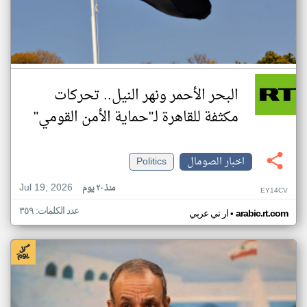
البحر الأحمر ونهر النيل.. تحركات
مكثفة للقاهرة لـ"حماية الأمن القومي"
اخبار الصومال
Politics
Jul 19, 2026
منذ ٢٠ يوم
EY14CV
عدد الكلمات: ٣٥٩
•
arabic.rt.com
ار تي عربي