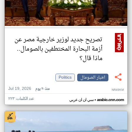
تصريح جديد لوزير خارجية مصر عن
أزمة البحارة المختطفين بالصومال..
ماذا قال؟
اخبار الصومال
Politics
Jul 19, 2026
منذ ٢٠ يوم
NR49KM
عدد الكلمات: ٢٢٣
•
arabic.cnn.com
سي ان ان عربي