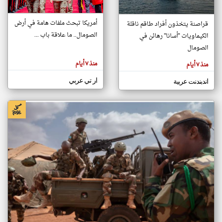
أمريكا تبحث ملفات هامة في أرض
قراصنة يتخذون أفراد طاقم ناقلة
klyoum.com
الصومال.. ما علاقة باب ...
الكيماويات "أسانا" رهائن في
تغيير الدولة
تعبر
الصومال
مصادر الأخبار من الصومال
المقالات
الموجوده
اخبار الصومال على مدار الساعة
هنا عن
منذ ٧ أيام
منذ ٧ أيام
وجهة
نظر
أهم اخبار الصومال العاجلة والمباشرة
كاتبيها.
ار تي عربي
اندبندنت عربية