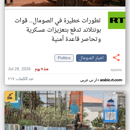
تطورات خطيرة في الصومال.. قوات
بونتلاند تدفع بتعزيزات عسكرية
وتحاصر قاعدة أمنية
اخبار الصومال
Politics
Jul 28, 2026
منذ ١١ يوم
RZ60PA
عدد الكلمات: ٢١٧
•
arabic.rt.com
ار تي عربي