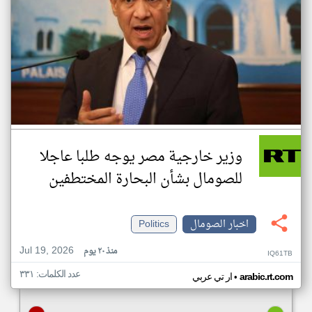
وزير خارجية مصر يوجه طلبا عاجلا
للصومال بشأن البحارة المختطفين
اخبار الصومال
Politics
Jul 19, 2026
منذ ٢٠ يوم
IQ61TB
عدد الكلمات: ٣٣١
•
arabic.rt.com
ار تي عربي