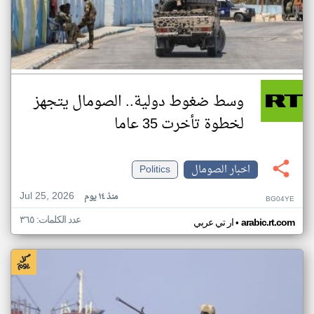
وسط ضغوط دولية.. الصومال يتجهز
لخطوة تأخرت 35 عاما
اخبار الصومال
Politics
Jul 25, 2026
منذ ١٤ يوم
BG04YE
عدد الكلمات: ٣٦٥
•
arabic.rt.com
ار تي عربي