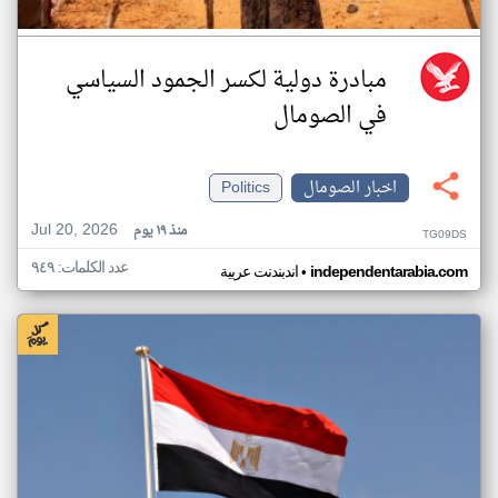
مبادرة دولية لكسر الجمود السياسي
في الصومال
اخبار الصومال
Politics
Jul 20, 2026
منذ ١٩ يوم
TG09DS
عدد الكلمات: ٩٤٩
•
independentarabia.com
اندبندنت عربية