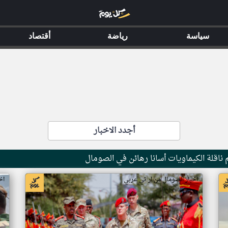
سياسة
رياضة
أقتصاد
أجدد الاخبار
ناقلة الكيماويات أسانا رهائن في الصومال
اخبار الصومال من ار تي عربي
اخ