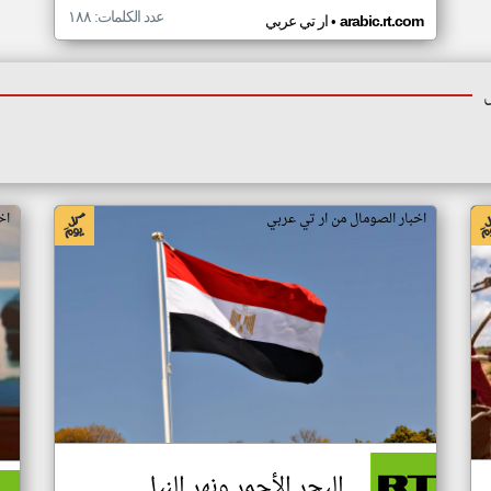
عدد الكلمات: ١٨٨
•
arabic.rt.com
ار تي عربي
اخبار الصومال من ار تي عربي
اخ
البحر الأحمر ونهر النيل..