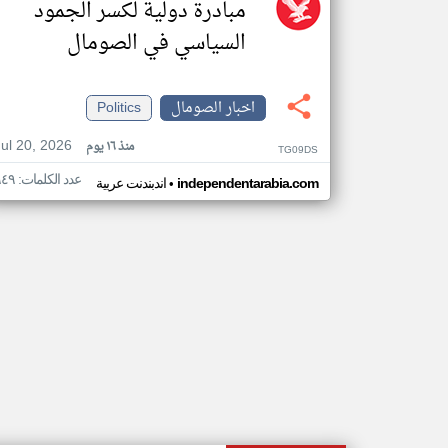
مبادرة دولية لكسر الجمود
السياسي في الصومال
اخبار الصومال
Politics
Jul 20, 2026
منذ ١٦ يوم
TG09DS
عدد الكلمات: ٩٤٩
•
independentarabia.com
اندبندنت عربية