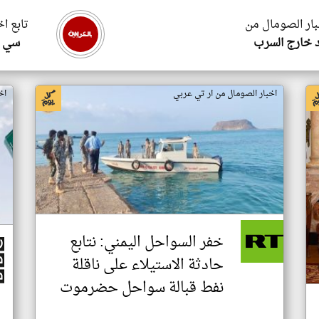
بار الصومال من
تابع ا
 خارج السرب
سي ا
اخبار الصومال من ار تي عربي
اخ
خفر السواحل اليمني: نتابع
حادثة الاستيلاء على ناقلة
نفط قبالة سواحل حضرموت