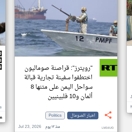
"رويترز": قراصنة صوماليون
اختطفوا سفينة تجارية قبالة
سواحل اليمن على متنها 8
ألمان و10 فلبينيين
B
اخبار الصومال
Politics
m
Jul 23, 2026
منذ ١٣ يوم
LM34UG