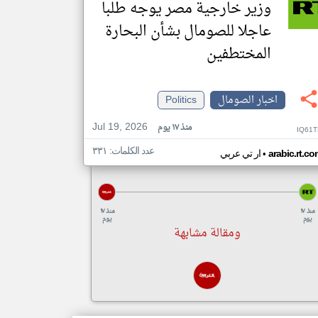
وزير خارجية مصر يوجه طلبا
عاجلا للصومال بشأن البحارة
المختطفين
اخبار الصومال
Politics
Jul 19, 2026
منذ ١٧ يوم
IQ61T
عدد الكلمات: ٣٣١
•
arabic.rt.c
ار تي عربي
منذ ١٧
منذ ١٧
يوم
يوم
ومقالة مشابهة