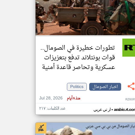
klyoum.com
تغيير الدولة
مصادر الأخبار من الصومال
اخبار الصومال على مدار الساعة
تطورات خطيرة في الصومال..
أهم اخبار الصومال العاجلة والمباشرة
قوات بونتلاند تدفع بتعزيزات
عسكرية وتحاصر قاعدة أمنية
اخبار الصومال
Politics
Jul 28, 2026
منذ ٨ أيام
RZ60P
عدد الكلمات: ٢١٧
•
arabic.rt.c
ار تي عربي
بار الصومال من بي بي سي عربي