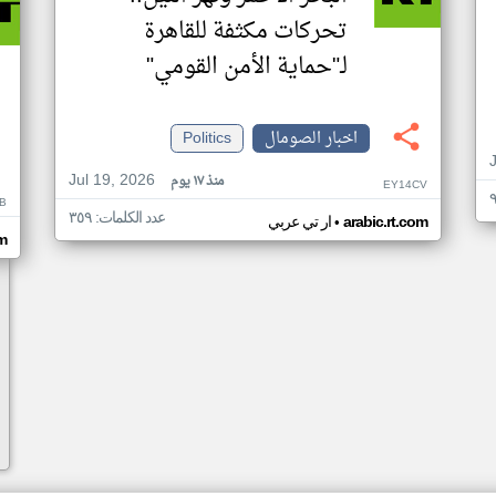
تحركات مكثفة للقاهرة
لـ"حماية الأمن القومي"
اخبار الصومال
Politics
Jul 19, 2026
منذ ١٧ يوم
EY14CV
B
عدد الكلمات: ٣٥٩
•
arabic.rt.com
ار تي عربي
om