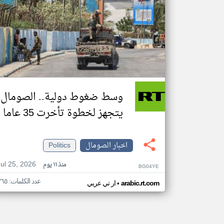
وسط ضغوط دولية.. الصومال
يتجهز لخطوة تأخرت 35 عاما
اخبار الصومال
Politics
Jul 25, 2026
منذ ١١ يوم
BG04YE
عدد الكلمات: ٣٦٥
•
arabic.rt.com
ار تي عربي