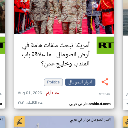
أمريكا تبحث ملفات هامة في
أرض الصومال.. ما علاقة باب
المندب وخليج عدن؟
اخبار الصومال
Politics
Aug 01, 2026
منذ ٤ أيام
A
MT85AP
عدد الكلمات: ٢٨٣
•
arabic.rt.com
ار تي عربي
om
اخبار الصومال من ار تي عربي
اخ