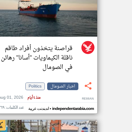
تعبر
المقالات
الموجوده
هنا عن
وجهة
نظر
قراصنة يتخذون أفراد طاقم
كاتبيها.
ناقلة الكيماويات "أسانا" رهائن
في الصومال
اخبار الصومال
Politics
Aug 01, 2026
منذ ٤ أيام
RE88AN
عدد الكلمات: ٣٦٩
•
independentarabia.com
اندبندنت عربية
اخبار الصومال من ار تي عربي