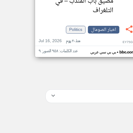
مضيق باب المندب – في
التلغراف
اخبار الصومال
Politics
Jul 16, 2026
منذ ٢٠ يوم
EY75G
عدد الكلمات: ٩٥٨ الصور: ٩
•
bbc.co
بي بي سي عربي