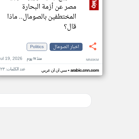
مصر عن أزمة البحارة
المختطفين بالصومال.. ماذا
قال؟
اخبار الصومال
Politics
Jul 19, 2026
منذ ١٧ يوم
NR49KM
عدد الكلمات: ٢٢٣
•
arabic.cnn.com
سي ان ان عربي