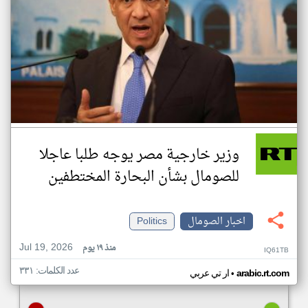
وزير خارجية مصر يوجه طلبا عاجلا
للصومال بشأن البحارة المختطفين
اخبار الصومال
Politics
Jul 19, 2026
منذ ١٩ يوم
IQ61TB
عدد الكلمات: ٣٣١
•
arabic.rt.com
ار تي عربي