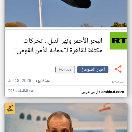
البحر الأحمر ونهر النيل.. تحركات
مكثفة للقاهرة لـ"حماية الأمن القومي"
اخبار الصومال
Politics
Jul 19, 2026
منذ ١٩ يوم
EY14CV
عدد الكلمات: ٣٥٩
•
arabic.rt.com
ار تي عربي