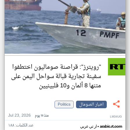
"رويترز": قراصنة صوماليون اختطفوا
سفينة تجارية قبالة سواحل اليمن على
متنها 8 ألمان و10 فلبينيين
اخبار الصومال
Politics
Jul 23, 2026
منذ ١٥ يوم
LM34UG
عدد الكلمات: ١٨٨
•
arabic.rt.com
ار تي عربي