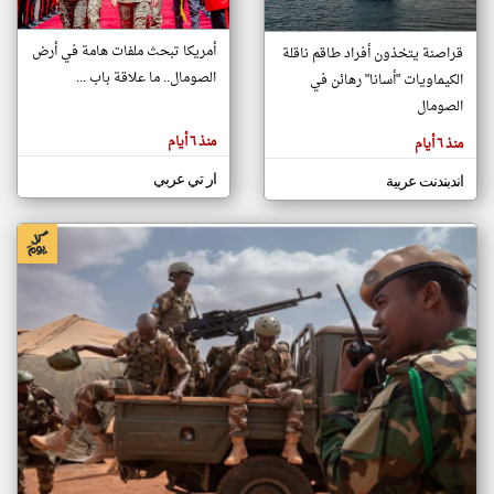
أمريكا تبحث ملفات هامة في أرض
قراصنة يتخذون أفراد طاقم ناقلة
klyoum.com
الصومال.. ما علاقة باب ...
الكيماويات "أسانا" رهائن في
تغيير الدولة
تعبر
الصومال
مصادر الأخبار من الصومال
المقالات
الموجوده
اخبار الصومال على مدار الساعة
هنا عن
منذ ٦ أيام
منذ ٦ أيام
وجهة
نظر
أهم اخبار الصومال العاجلة والمباشرة
كاتبيها.
ار تي عربي
اندبندنت عربية