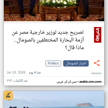
تصريح جديد لوزير خارجية مصر عن
أزمة البحارة المختطفين بالصومال..
ماذا قال؟
اخبار الصومال
Politics
Jul 19, 2026
منذ ١٩ يوم
NR49KM
عدد الكلمات: ٢٢٣
•
arabic.cnn.com
سي ان ان عربي