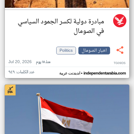
مبادرة دولية لكسر الجمود السياسي
في الصومال
اخبار الصومال
Politics
Jul 20, 2026
منذ ١٨ يوم
TG09DS
عدد الكلمات: ٩٤٩
•
independentarabia.com
اندبندنت عربية