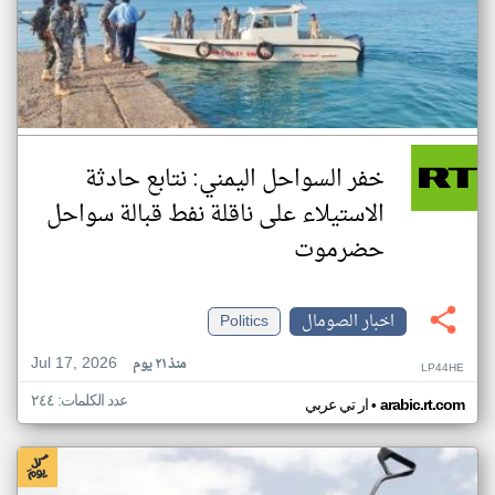
خفر السواحل اليمني: نتابع حادثة
الاستيلاء على ناقلة نفط قبالة سواحل
حضرموت
اخبار الصومال
Politics
Jul 17, 2026
منذ ٢١ يوم
LP44HE
عدد الكلمات: ٢٤٤
•
arabic.rt.com
ار تي عربي