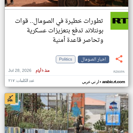
تطورات خطيرة في الصومال.. قوات
بونتلاند تدفع بتعزيزات عسكرية
وتحاصر قاعدة أمنية
اخبار الصومال
Politics
Jul 28, 2026
منذ ١٠ أيام
RZ60PA
عدد الكلمات: ٢١٧
•
arabic.rt.com
ار تي عربي