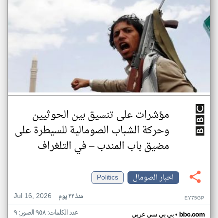
مؤشرات على تنسيق بين الحوثيين
وحركة الشباب الصومالية للسيطرة على
مضيق باب المندب – في التلغراف
اخبار الصومال
Politics
Jul 16, 2026
منذ ٢٢ يوم
EY75GP
عدد الكلمات: ٩٥٨ الصور: ٩
•
bbc.com
بي بي سي عربي