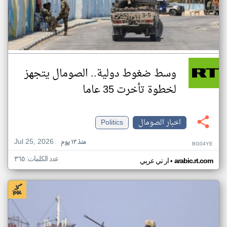
وسط ضغوط دولية.. الصومال يتجهز
لخطوة تأخرت 35 عاما
اخبار الصومال
Politics
Jul 25, 2026
منذ ١٣ يوم
BG04YE
عدد الكلمات: ٣٦٥
•
arabic.rt.com
ار تي عربي