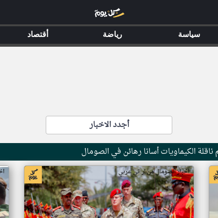
سياسة
رياضة
أقتصاد
أجدد الاخبار
ناقلة الكيماويات أسانا رهائن في الصومال
اخبار الصومال من ار تي عربي
اخ