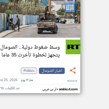
وسط ضغوط دولية.. الصومال
يتجهز لخطوة تأخرت 35 عاما
اخبار الصومال
Politics
Jul 25, 2026
منذ ١٣ يوم
BG04YE
عدد الكلمات: ٣٦٥
•
arabic.rt.com
ار تي عربي