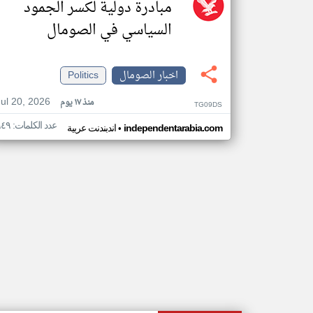
مبادرة دولية لكسر الجمود
السياسي في الصومال
اخبار الصومال
Politics
Jul 20, 2026
منذ ١٧ يوم
TG09DS
عدد الكلمات: ٩٤٩
•
independentarabia.com
اندبندنت عربية