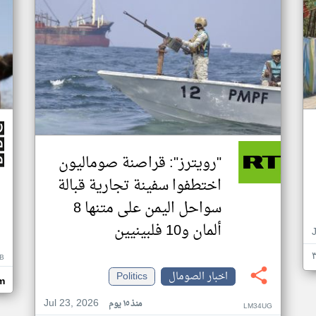
"رويترز": قراصنة صوماليون
اختطفوا سفينة تجارية قبالة
سواحل اليمن على متنها 8
ألمان و10 فلبينيين
B
اخبار الصومال
Politics
m
Jul 23, 2026
منذ ١٥ يوم
LM34UG