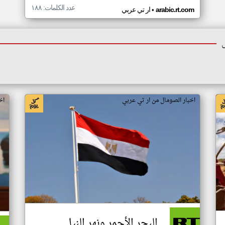
عدد الكلمات: ١٨٨
•
arabic.rt.com
ار تي عربي
اخبار الصومال من ار تي عربي
اخ
البحر الأحمر ونهر النيل..