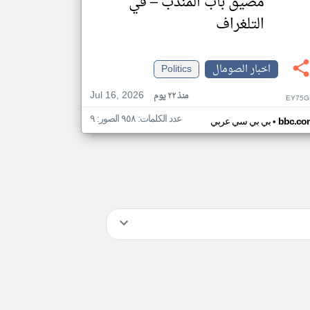
مضيق باب المندب – في
التلغراف
اخبار الصومال
Politics
Jul 16, 2026
منذ ٢٢ يوم
EY75G
عدد الكلمات: ٩٥٨ الصور: ٩
•
bbc.co
بي بي سي عربي