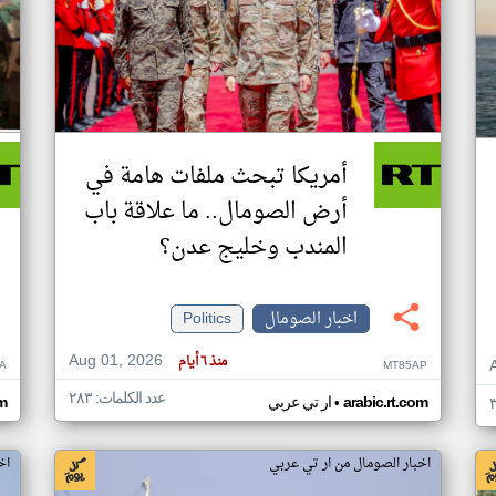
أمريكا تبحث ملفات هامة في
أرض الصومال.. ما علاقة باب
المندب وخليج عدن؟
اخبار الصومال
Politics
Aug 01, 2026
منذ ٦ أيام
A
MT85AP
عدد الكلمات: ٢٨٣
•
arabic.rt.com
ار تي عربي
om
اخبار الصومال من ار تي عربي
اخ