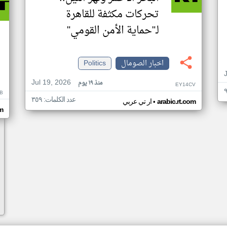
تحركات مكثفة للقاهرة
لـ"حماية الأمن القومي"
اخبار الصومال
Politics
Jul 19, 2026
منذ ١٩ يوم
EY14CV
B
عدد الكلمات: ٣٥٩
•
arabic.rt.com
ار تي عربي
om