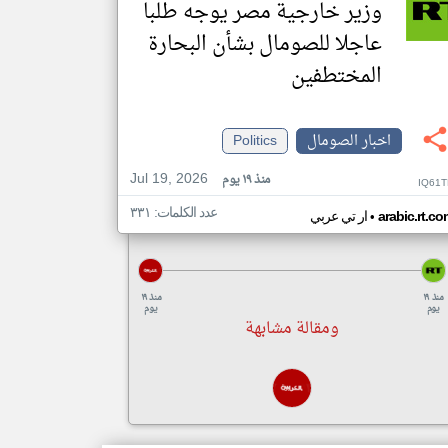
وزير خارجية مصر يوجه طلبا
عاجلا للصومال بشأن البحارة
المختطفين
اخبار الصومال
Politics
Jul 19, 2026
منذ ١٩ يوم
IQ61T
عدد الكلمات: ٣٣١
•
arabic.rt.c
ار تي عربي
منذ ١٩
منذ ١٩
يوم
يوم
ومقالة مشابهة