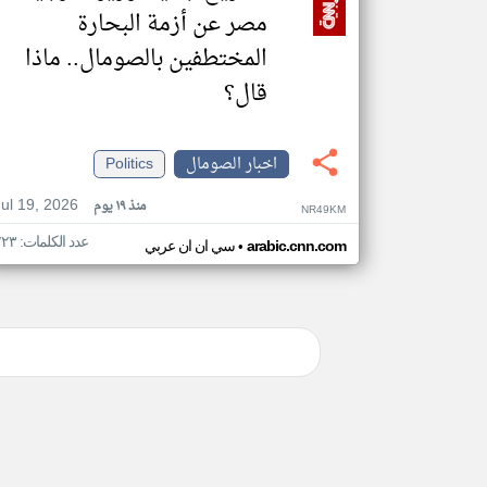
مصر عن أزمة البحارة
المختطفين بالصومال.. ماذا
قال؟
اخبار الصومال
Politics
Jul 19, 2026
منذ ١٩ يوم
NR49KM
عدد الكلمات: ٢٢٣
•
arabic.cnn.com
سي ان ان عربي