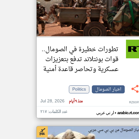
klyoum.com
تغيير الدولة
مصادر الأخبار من الصومال
اخبار الصومال على مدار الساعة
تطورات خطيرة في الصومال..
أهم اخبار الصومال العاجلة والمباشرة
قوات بونتلاند تدفع بتعزيزات
عسكرية وتحاصر قاعدة أمنية
اخبار الصومال
Politics
Jul 28, 2026
منذ ٩ أيام
RZ60P
عدد الكلمات: ٢١٧
•
arabic.rt.c
ار تي عربي
بار الصومال من بي بي سي عربي