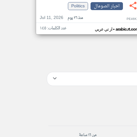
اخبار الصومال
Politics
Jul 11, 2026
منذ ٢٦ يوم
PE46K
عدد الكلمات: ١٤٥
•
arabic.rt.c
ار تي عربي
من ١٦ ساعة