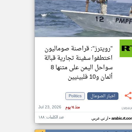
klyoum.com
تغيير الدولة
مصادر الأخبار من الصومال
اخبار الصومال على مدار الساعة
أهم اخبار الصومال العاجلة والمباشرة
"رويترز": قراصنة صوماليون
اختطفوا سفينة تجارية قبالة
سواحل اليمن على متنها 8
ألمان و10 فلبينيين
اخبار الصومال
Politics
Jul 23, 2026
منذ ١٤ يوم
LM34U
عدد الكلمات: ١٨٨
•
arabic.rt.c
ار تي عربي