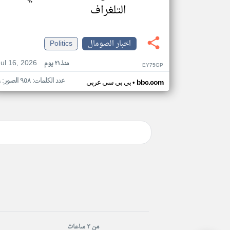
التلغراف
اخبار الصومال
Politics
Jul 16, 2026
منذ ٢١ يوم
EY75GP
عدد الكلمات: ٩٥٨ الصور: ٩
•
bbc.com
بي بي سي عربي
من ٣ ساعات