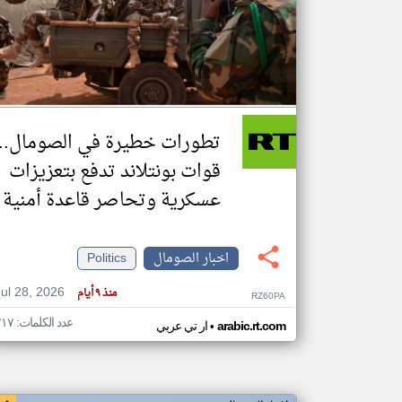
تعبر
المقالات
الموجوده
هنا عن
وجهة
تطورات خطيرة في الصومال..
نظر
كاتبيها.
قوات بونتلاند تدفع بتعزيزات
عسكرية وتحاصر قاعدة أمنية
اخبار الصومال
Politics
Jul 28, 2026
منذ ٩ أيام
RZ60PA
عدد الكلمات: ٢١٧
•
arabic.rt.com
ار تي عربي