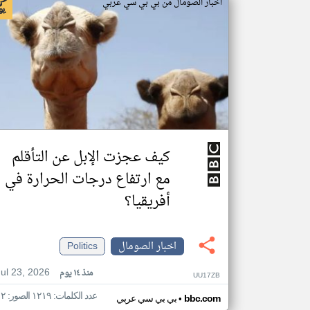
اخبار الصومال من بي بي سي عربي
كيف عجزت الإبل عن التأقلم
مع ارتفاع درجات الحرارة في
أفريقيا؟
اخبار الصومال
Politics
Jul 23, 2026
منذ ١٤ يوم
UU17ZB
عدد الكلمات: ١٢١٩ الصور: ١٢
•
bbc.com
بي بي سي عربي