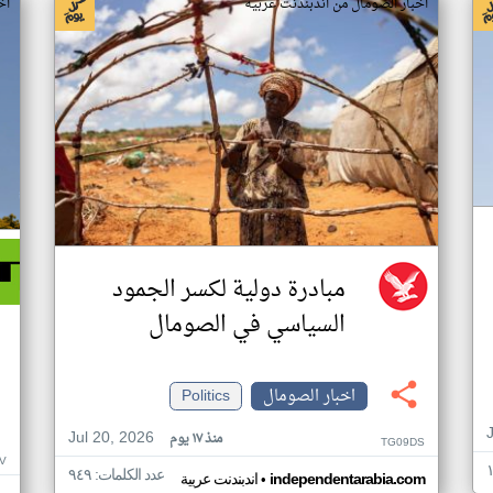
اخبار الصومال من اندبندنت عربية
اخ
مبادرة دولية لكسر الجمود
السياسي في الصومال
اخبار الصومال
Politics
Jul 20, 2026
منذ ١٧ يوم
TG09DS
V
عدد الكلمات: ٩٤٩
•
independentarabia.com
اندبندنت عربية