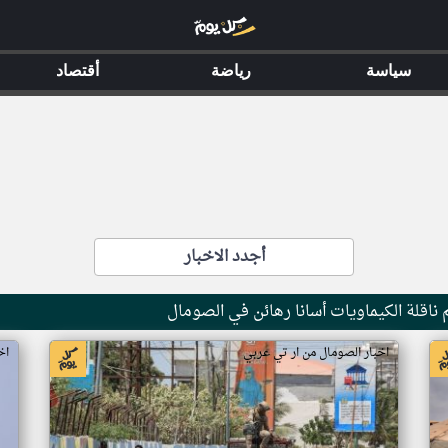
سياسة
رياضة
أقتصاد
أجدد الاخبار
ناقلة الكيماويات أسانا رهائن في الصومال
اخبار الصومال من ار تي عربي
اخ