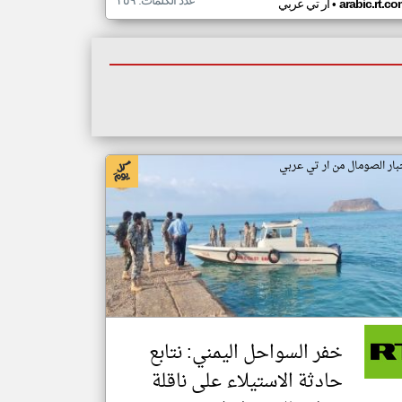
عدد الكلمات: ٣٥٩
•
arabic.rt.c
ار تي عربي
بار الصومال من ار تي عربي
خفر السواحل اليمني: نتابع
حادثة الاستيلاء على ناقلة