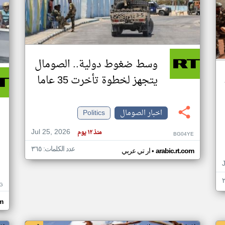
وسط ضغوط دولية.. الصومال
يتجهز لخطوة تأخرت 35 عاما
اخبار الصومال
Politics
Jul 25, 2026
منذ ١٢ يوم
BG04YE
عدد الكلمات: ٣٦٥
•
arabic.rt.com
ار تي عربي
G
om