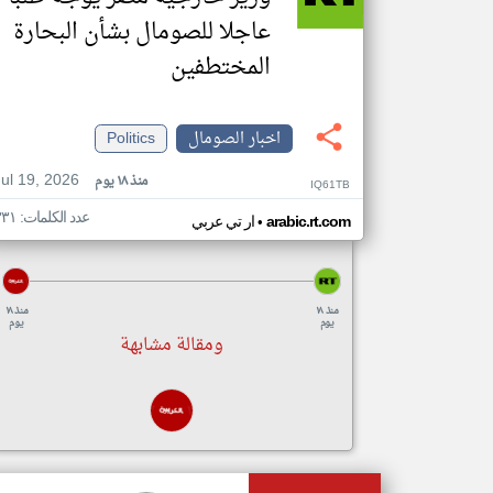
عاجلا للصومال بشأن البحارة
المختطفين
اخبار الصومال
Politics
Jul 19, 2026
منذ ١٨ يوم
IQ61TB
عدد الكلمات: ٣٣١
•
arabic.rt.com
ار تي عربي
منذ ١٨
منذ ١٨
يوم
يوم
ومقالة مشابهة