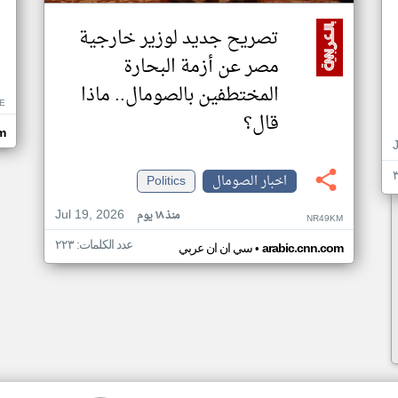
تصريح جديد لوزير خارجية
مصر عن أزمة البحارة
المختطفين بالصومال.. ماذا
E
قال؟
om
اخبار الصومال
Politics
Jul 19, 2026
منذ ١٨ يوم
NR49KM
عدد الكلمات: ٢٢٣
•
arabic.cnn.com
سي ان ان عربي