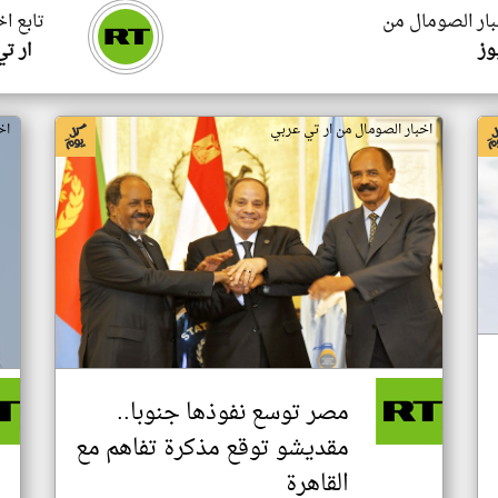
بار الصومال من
تابع ا
وز
ار ت
اخبار الصومال من ار تي عربي
اخ
مصر توسع نفوذها جنوبا..
مقديشو توقع مذكرة تفاهم مع
القاهرة