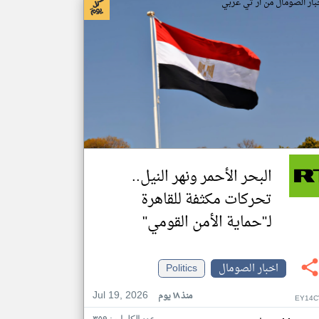
بار الصومال من ار تي عربي
البحر الأحمر ونهر النيل..
تحركات مكثفة للقاهرة
لـ"حماية الأمن القومي"
اخبار الصومال
Politics
Jul 19, 2026
منذ ١٨ يوم
EY14C