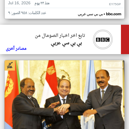
Jul 16, 2026
منذ ٢٣ يوم
EY75GP
عدد الكلمات: ٩٥٨ الصور: ٩
•
bbc.com
بي بي سي عربي
تابع اخر اخبار الصومال من
بي بي سي عربي
مصادر أخرى