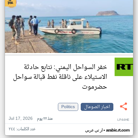
خفر السواحل اليمني: نتابع حادثة
الاستيلاء على ناقلة نفط قبالة سواحل
حضرموت
اخبار الصومال
Politics
Jul 17, 2026
منذ ٢٢ يوم
LP44HE
عدد الكلمات: ٢٤٤
•
arabic.rt.com
ار تي عربي