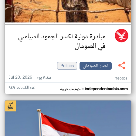
مبادرة دولية لكسر الجمود السياسي
في الصومال
اخبار الصومال
Politics
Jul 20, 2026
منذ ١٩ يوم
TG09DS
عدد الكلمات: ٩٤٩
•
independentarabia.com
اندبندنت عربية