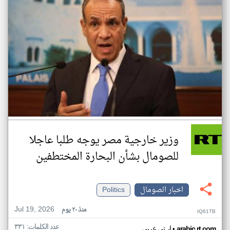
وزير خارجية مصر يوجه طلبا عاجلا
للصومال بشأن البحارة المختطفين
اخبار الصومال
Politics
Jul 19, 2026
منذ ٢٠ يوم
IQ61TB
عدد الكلمات: ٣٣١
•
arabic.rt.com
ار تي عربي