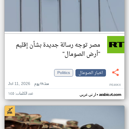
مصر توجه رسالة جديدة بشأن إقليم
"أرض الصومال"
اخبار الصومال
Politics
Jul 11, 2026
منذ ٢٨ يوم
PE46KX
عدد الكلمات: ١٤٥
•
arabic.rt.com
ار تي عربي