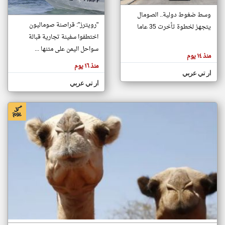
وسط ضغوط دولية.. الصومال
"رويترز": قراصنة صوماليون
يتجهز لخطوة تأخرت 35 عاما
klyoum.com
تغيير الدولة
اختطفوا سفينة تجارية قبالة
تعبر
مصادر الأخبار من الصومال
سواحل اليمن على متنها ...
المقالات
منذ ١٤ يوم
الموجوده
اخبار الصومال على مدار الساعة
هنا عن
منذ ١٦ يوم
وجهة
ار تي عربي
نظر
أهم اخبار الصومال العاجلة والمباشرة
كاتبيها.
ار تي عربي