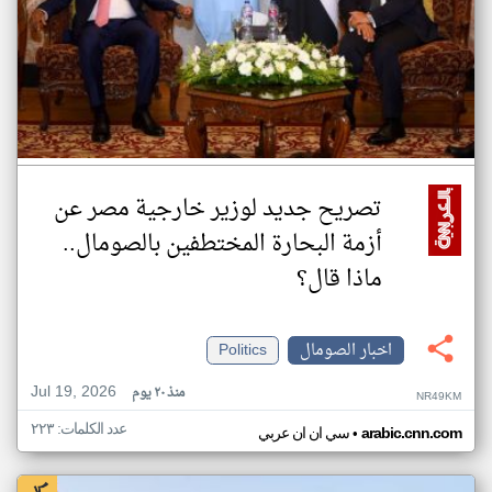
تصريح جديد لوزير خارجية مصر عن
أزمة البحارة المختطفين بالصومال..
ماذا قال؟
اخبار الصومال
Politics
Jul 19, 2026
منذ ٢٠ يوم
NR49KM
عدد الكلمات: ٢٢٣
•
arabic.cnn.com
سي ان ان عربي