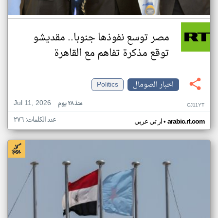
مصر توسع نفوذها جنوبا.. مقديشو
توقع مذكرة تفاهم مع القاهرة
اخبار الصومال
Politics
Jul 11, 2026
منذ ٢٨ يوم
CJ11YT
عدد الكلمات: ٢٧٦
•
arabic.rt.com
ار تي عربي