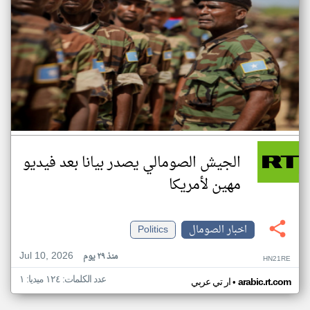
الجيش الصومالي يصدر بيانا بعد فيديو
مهين لأمريكا
اخبار الصومال
Politics
Jul 10, 2026
منذ ٢٩ يوم
HN21RE
عدد الكلمات: ١٢٤ ميديا: ١
•
arabic.rt.com
ار تي عربي