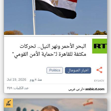
البحر الأحمر ونهر النيل.. تحركات
مكثفة للقاهرة لـ"حماية الأمن القومي"
اخبار الصومال
Politics
Jul 19, 2026
منذ ٢٠ يوم
EY14CV
عدد الكلمات: ٣٥٩
•
arabic.rt.com
ار تي عربي