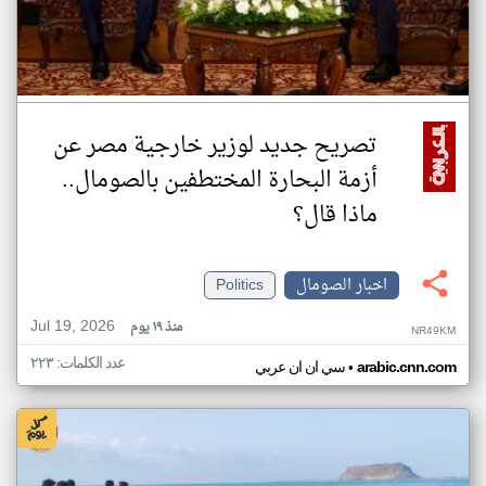
تصريح جديد لوزير خارجية مصر عن
أزمة البحارة المختطفين بالصومال..
ماذا قال؟
اخبار الصومال
Politics
Jul 19, 2026
منذ ١٩ يوم
NR49KM
عدد الكلمات: ٢٢٣
•
arabic.cnn.com
سي ان ان عربي