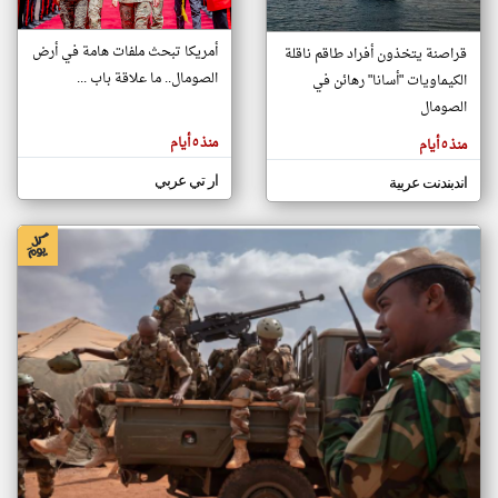
أمريكا تبحث ملفات هامة في أرض
قراصنة يتخذون أفراد طاقم ناقلة
klyoum.com
الصومال.. ما علاقة باب ...
الكيماويات "أسانا" رهائن في
تغيير الدولة
تعبر
الصومال
مصادر الأخبار من الصومال
المقالات
الموجوده
اخبار الصومال على مدار الساعة
هنا عن
منذ ٥ أيام
منذ ٥ أيام
وجهة
نظر
أهم اخبار الصومال العاجلة والمباشرة
كاتبيها.
ار تي عربي
اندبندنت عربية