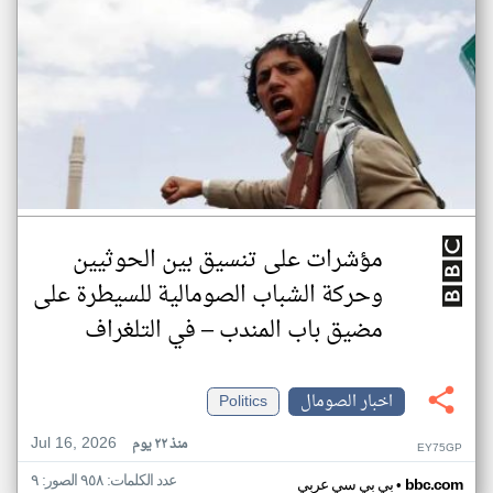
مؤشرات على تنسيق بين الحوثيين
وحركة الشباب الصومالية للسيطرة على
مضيق باب المندب – في التلغراف
اخبار الصومال
Politics
Jul 16, 2026
منذ ٢٢ يوم
EY75GP
عدد الكلمات: ٩٥٨ الصور: ٩
•
bbc.com
بي بي سي عربي