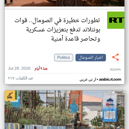
تطورات خطيرة في الصومال.. قوات
بونتلاند تدفع بتعزيزات عسكرية
وتحاصر قاعدة أمنية
اخبار الصومال
Politics
Jul 28, 2026
منذ ٩ أيام
RZ60PA
عدد الكلمات: ٢١٧
•
arabic.rt.com
ار تي عربي