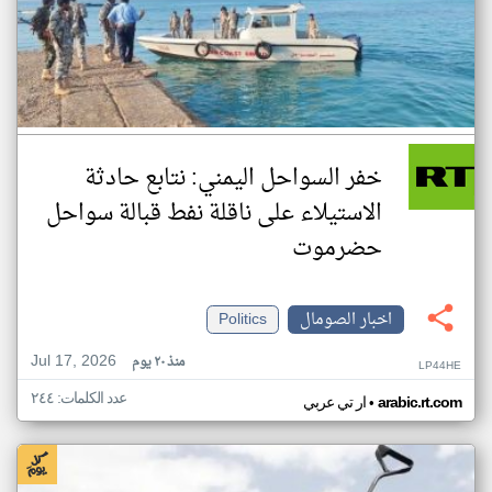
خفر السواحل اليمني: نتابع حادثة
الاستيلاء على ناقلة نفط قبالة سواحل
حضرموت
اخبار الصومال
Politics
Jul 17, 2026
منذ ٢٠ يوم
LP44HE
عدد الكلمات: ٢٤٤
•
arabic.rt.com
ار تي عربي