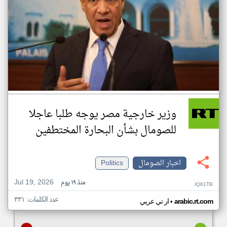
وزير خارجية مصر يوجه طلبا عاجلا
للصومال بشأن البحارة المختطفين
اخبار الصومال
Politics
Jul 19, 2026
منذ ١٩ يوم
IQ61TB
عدد الكلمات: ٣٣١
•
arabic.rt.com
ار تي عربي