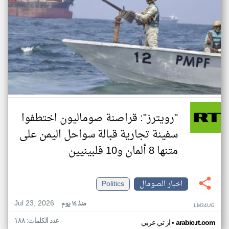
"رويترز": قراصنة صوماليون اختطفوا
سفينة تجارية قبالة سواحل اليمن على
متنها 8 ألمان و10 فلبينيين
اخبار الصومال
Politics
Jul 23, 2026
منذ ١٤ يوم
LM34UG
عدد الكلمات: ١٨٨
•
arabic.rt.com
ار تي عربي