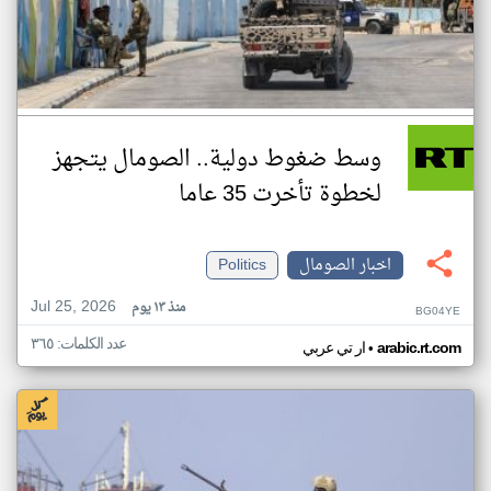
وسط ضغوط دولية.. الصومال يتجهز
لخطوة تأخرت 35 عاما
اخبار الصومال
Politics
Jul 25, 2026
منذ ١٣ يوم
BG04YE
عدد الكلمات: ٣٦٥
•
arabic.rt.com
ار تي عربي