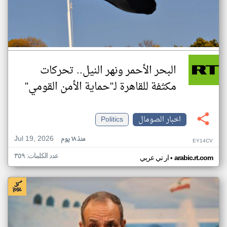
البحر الأحمر ونهر النيل.. تحركات
مكثفة للقاهرة لـ"حماية الأمن القومي"
اخبار الصومال
Politics
Jul 19, 2026
منذ ١٨ يوم
EY14CV
عدد الكلمات: ٣٥٩
•
arabic.rt.com
ار تي عربي