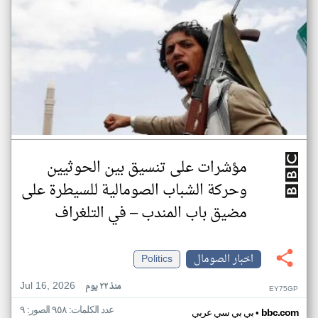
مؤشرات على تنسيق بين الحوثيين
وحركة الشباب الصومالية للسيطرة على
مضيق باب المندب – في التلغراف
اخبار الصومال
Politics
Jul 16, 2026
منذ ٢٢ يوم
EY75GP
عدد الكلمات: ٩٥٨ الصور: ٩
•
bbc.com
بي بي سي عربي