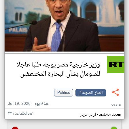
وزير خارجية مصر يوجه طلبا عاجلا
للصومال بشأن البحارة المختطفين
اخبار الصومال
Politics
Jul 19, 2026
منذ ١٩ يوم
IQ61TB
عدد الكلمات: ٣٣١
•
arabic.rt.com
ار تي عربي