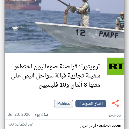
"رويترز": قراصنة صوماليون اختطفوا
سفينة تجارية قبالة سواحل اليمن على
متنها 8 ألمان و10 فلبينيين
اخبار الصومال
Politics
Jul 23, 2026
منذ ١٥ يوم
LM34UG
عدد الكلمات: ١٨٨
•
arabic.rt.com
ار تي عربي