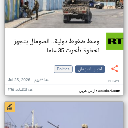
وسط ضغوط دولية.. الصومال يتجهز
لخطوة تأخرت 35 عاما
اخبار الصومال
Politics
Jul 25, 2026
منذ ١٣ يوم
BG04YE
عدد الكلمات: ٣٦٥
•
arabic.rt.com
ار تي عربي