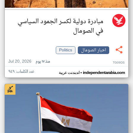
مبادرة دولية لكسر الجمود السياسي
في الصومال
اخبار الصومال
Politics
Jul 20, 2026
منذ ١٧ يوم
TG09DS
عدد الكلمات: ٩٤٩
•
independentarabia.com
اندبندنت عربية