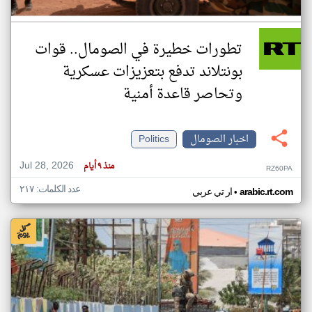
تطورات خطيرة في الصومال.. قوات
بونتلاند تدفع بتعزيزات عسكرية
وتحاصر قاعدة أمنية
اخبار الصومال
Politics
Jul 28, 2026
منذ ٩ أيام
RZ60PA
عدد الكلمات: ٢١٧
•
arabic.rt.com
ار تي عربي