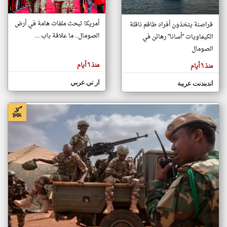
أمريكا تبحث ملفات هامة في أرض
قراصنة يتخذون أفراد طاقم ناقلة
klyoum.com
الصومال.. ما علاقة باب ...
الكيماويات "أسانا" رهائن في
تغيير الدولة
تعبر
الصومال
مصادر الأخبار من الصومال
المقالات
الموجوده
اخبار الصومال على مدار الساعة
هنا عن
منذ ٦ أيام
منذ ٦ أيام
وجهة
نظر
أهم اخبار الصومال العاجلة والمباشرة
كاتبيها.
ار تي عربي
اندبندنت عربية