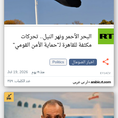
البحر الأحمر ونهر النيل.. تحركات
مكثفة للقاهرة لـ"حماية الأمن القومي"
اخبار الصومال
Politics
Jul 19, 2026
منذ ١٩ يوم
EY14CV
عدد الكلمات: ٣٥٩
•
arabic.rt.com
ار تي عربي