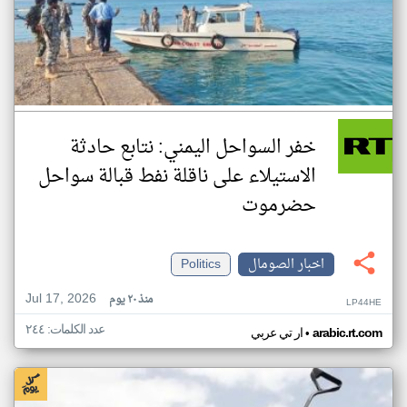
خفر السواحل اليمني: نتابع حادثة
الاستيلاء على ناقلة نفط قبالة سواحل
حضرموت
اخبار الصومال
Politics
Jul 17, 2026
منذ ٢٠ يوم
LP44HE
عدد الكلمات: ٢٤٤
•
arabic.rt.com
ار تي عربي