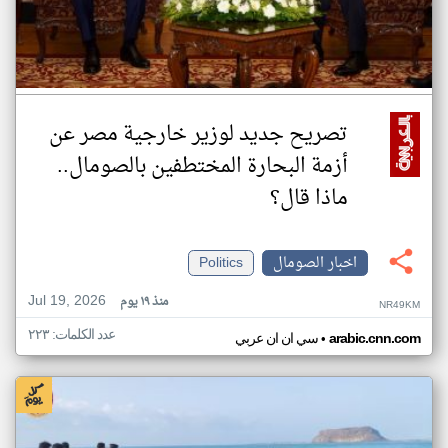
تصريح جديد لوزير خارجية مصر عن
أزمة البحارة المختطفين بالصومال..
ماذا قال؟
اخبار الصومال
Politics
Jul 19, 2026
منذ ١٩ يوم
NR49KM
عدد الكلمات: ٢٢٣
•
arabic.cnn.com
سي ان ان عربي