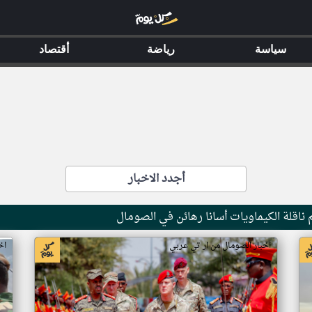
سياسة
رياضة
أقتصاد
أجدد الاخبار
ناقلة الكيماويات أسانا رهائن في الصومال
اخبار الصومال من ار تي عربي
اخ