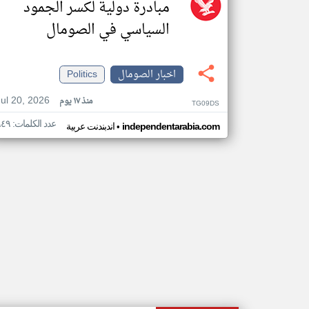
مبادرة دولية لكسر الجمود
السياسي في الصومال
اخبار الصومال
Politics
Jul 20, 2026
منذ ١٧ يوم
TG09DS
عدد الكلمات: ٩٤٩
•
independentarabia.com
اندبندنت عربية