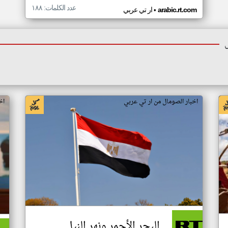
عدد الكلمات: ١٨٨
•
arabic.rt.com
ار تي عربي
اخبار الصومال من ار تي عربي
اخ
البحر الأحمر ونهر النيل..