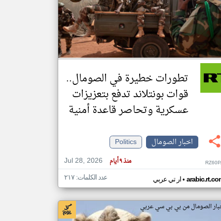
klyoum.com
تغيير الدولة
مصادر الأخبار من الصومال
اخبار الصومال على مدار الساعة
تطورات خطيرة في الصومال..
أهم اخبار الصومال العاجلة والمباشرة
قوات بونتلاند تدفع بتعزيزات
عسكرية وتحاصر قاعدة أمنية
اخبار الصومال
Politics
Jul 28, 2026
منذ ٩ أيام
RZ60P
عدد الكلمات: ٢١٧
•
arabic.rt.c
ار تي عربي
بار الصومال من بي بي سي عربي