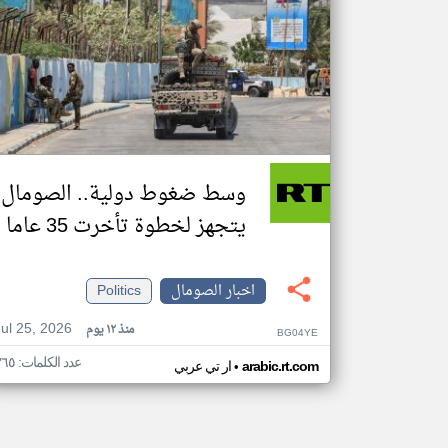
وسط ضغوط دولية.. الصومال
يتجهز لخطوة تأخرت 35 عاما
اخبار الصومال
Politics
Jul 25, 2026
منذ ١٢ يوم
BG04YE
عدد الكلمات: ٣٦٥
•
arabic.rt.com
ار تي عربي