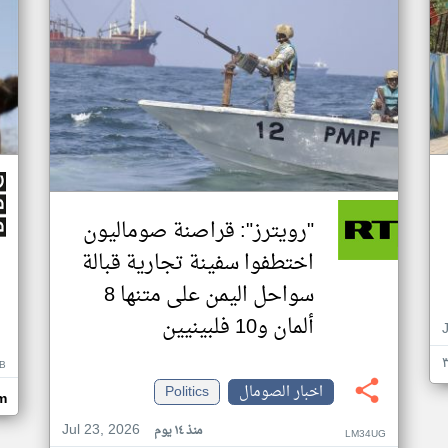
"رويترز": قراصنة صوماليون
اختطفوا سفينة تجارية قبالة
سواحل اليمن على متنها 8
ألمان و10 فلبينيين
B
اخبار الصومال
Politics
m
Jul 23, 2026
منذ ١٤ يوم
LM34UG