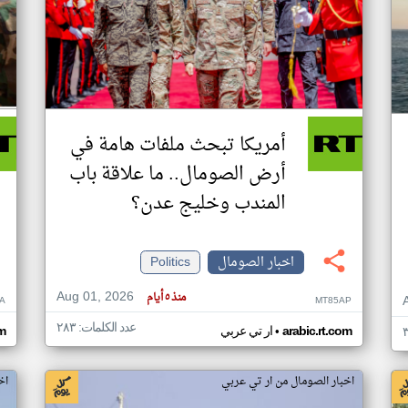
أمريكا تبحث ملفات هامة في
أرض الصومال.. ما علاقة باب
المندب وخليج عدن؟
اخبار الصومال
Politics
Aug 01, 2026
منذ ٥ أيام
A
MT85AP
عدد الكلمات: ٢٨٣
•
arabic.rt.com
ار تي عربي
om
اخبار الصومال من ار تي عربي
اخ