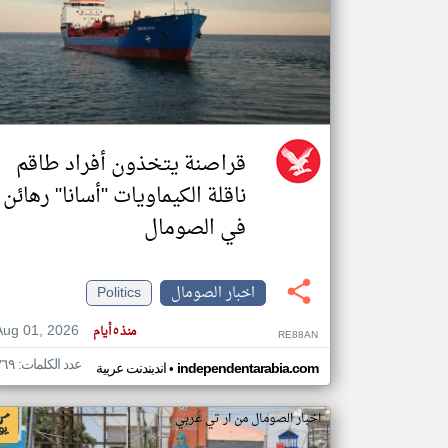
تعبر
المقالات
الموجوده
هنا عن
وجهة
نظر
قراصنة يتخذون أفراد طاقم
كاتبيها.
ناقلة الكيماويات "أسانا" رهائن
في الصومال
اخبار الصومال
Politics
Aug 01, 2026
منذ ٥ أيام
RE88AN
عدد الكلمات: ٣٦٩
•
independentarabia.com
اندبندنت عربية
اخبار الصومال من ار تي عربي