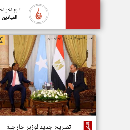
تابع اخر اخ
الميادين
اخبار الصومال من سي ان ان عربي
تصريح جديد لوزير خارجية