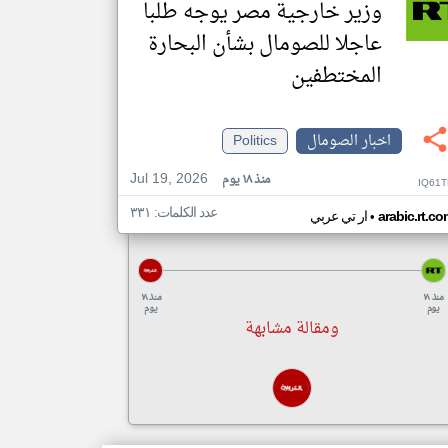
وزير خارجية مصر يوجه طلبا
عاجلا للصومال بشأن البحارة
المختطفين
اخبار الصومال
Politics
Jul 19, 2026
منذ ١٨ يوم
IQ61T
عدد الكلمات: ٣٣١
•
arabic.rt.c
ار تي عربي
منذ ١٨
منذ ١٨
يوم
يوم
ومقالة مشابهة