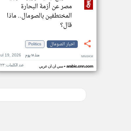
مصر عن أزمة البحارة
المختطفين بالصومال.. ماذا
قال؟
اخبار الصومال
Politics
Jul 19, 2026
منذ ١٨ يوم
NR49KM
عدد الكلمات: ٢٢٣
•
arabic.cnn.com
سي ان ان عربي