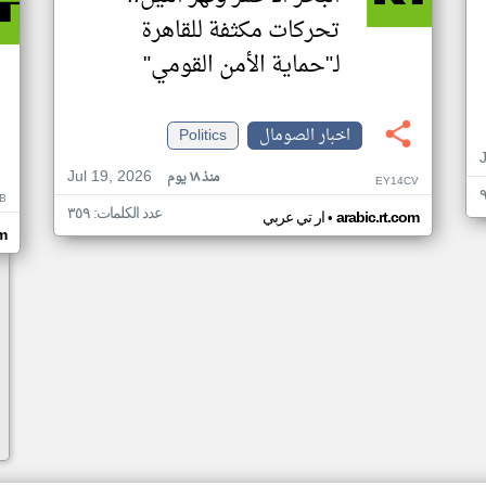
تحركات مكثفة للقاهرة
لـ"حماية الأمن القومي"
اخبار الصومال
Politics
Jul 19, 2026
منذ ١٨ يوم
EY14CV
B
عدد الكلمات: ٣٥٩
•
arabic.rt.com
ار تي عربي
om