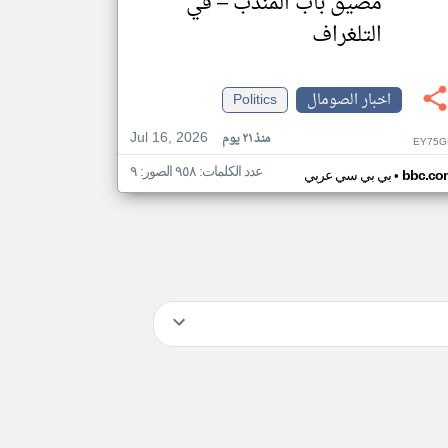
مضيق باب المندب – في
التلغراف
اخبار الصومال
Politics
Jul 16, 2026
منذ ٢١ يوم
EY75G
عدد الكلمات: ٩٥٨ الصور: ٩
•
bbc.co
بي بي سي عربي