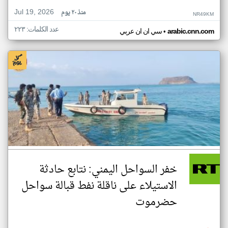
Jul 19, 2026
منذ ٢٠ يوم
NR49KM
عدد الكلمات: ٢٢٣
•
arabic.cnn.com
سي ان ان عربي
خفر السواحل اليمني: نتابع حادثة
الاستيلاء على ناقلة نفط قبالة سواحل
حضرموت