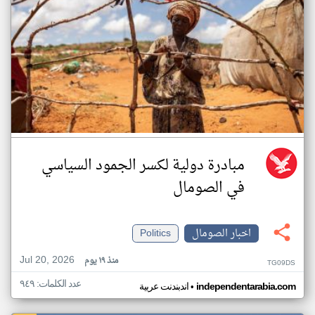
مبادرة دولية لكسر الجمود السياسي
في الصومال
اخبار الصومال
Politics
Jul 20, 2026
منذ ١٩ يوم
TG09DS
عدد الكلمات: ٩٤٩
•
independentarabia.com
اندبندنت عربية