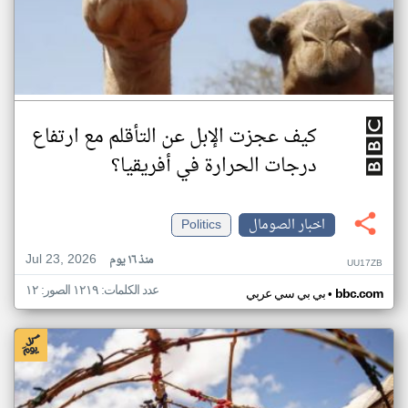
كيف عجزت الإبل عن التأقلم مع ارتفاع
درجات الحرارة في أفريقيا؟
اخبار الصومال
Politics
Jul 23, 2026
منذ ١٦ يوم
UU17ZB
عدد الكلمات: ١٢١٩ الصور: ١٢
•
bbc.com
بي بي سي عربي