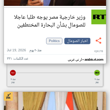
وزير خارجية مصر يوجه طلبا عاجلا
للصومال بشأن البحارة المختطفين
اخبار الصومال
Politics
Jul 19, 2026
منذ ٢٠ يوم
IQ61TB
عدد الكلمات: ٣٣١
•
arabic.rt.com
ار تي عربي
منذ ٢٠
منذ ٢٠
يوم
يوم