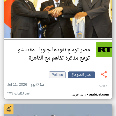
مصر توسع نفوذها جنوبا.. مقديشو
توقع مذكرة تفاهم مع القاهرة
اخبار الصومال
Politics
Jul 11, 2026
منذ ٢٨ يوم
CJ11YT
عدد الكلمات: ٢٧٦
•
arabic.rt.com
ار تي عربي