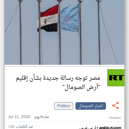
مصر توجه رسالة جديدة بشأن إقليم
"أرض الصومال"
اخبار الصومال
Politics
Jul 11, 2026
منذ ٢٨ يوم
PE46KX
عدد الكلمات: ١٤٥
•
arabic.rt.com
ار تي عربي