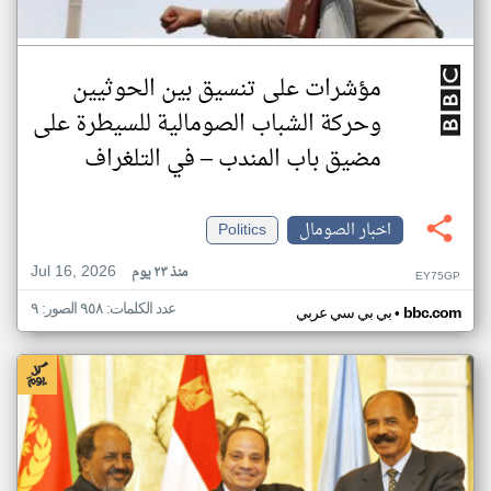
مؤشرات على تنسيق بين الحوثيين
وحركة الشباب الصومالية للسيطرة على
مضيق باب المندب – في التلغراف
اخبار الصومال
Politics
Jul 16, 2026
منذ ٢٣ يوم
EY75GP
عدد الكلمات: ٩٥٨ الصور: ٩
•
bbc.com
بي بي سي عربي