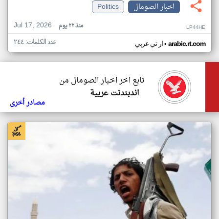
اخبار الصومال
Politics
Jul 17, 2026
منذ ٢٢ يوم
LP44HE
عدد الكلمات: ٢٤٤
•
arabic.rt.com
ار تي عربي
تابع اخر اخبار الصومال من
اندبندنت عربية
مصادر أخرى