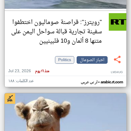
"رويترز": قراصنة صوماليون اختطفوا
سفينة تجارية قبالة سواحل اليمن على
متنها 8 ألمان و10 فلبينيين
اخبار الصومال
Politics
Jul 23, 2026
منذ ١٦ يوم
LM34UG
عدد الكلمات: ١٨٨
•
arabic.rt.com
ار تي عربي