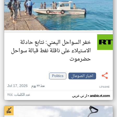
خفر السواحل اليمني: نتابع حادثة
الاستيلاء على ناقلة نفط قبالة سواحل
حضرموت
اخبار الصومال
Politics
Jul 17, 2026
منذ ٢٢ يوم
LP44HE
عدد الكلمات: ٢٤٤
•
arabic.rt.com
ار تي عربي