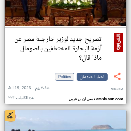
تصريح جديد لوزير خارجية مصر عن
أزمة البحارة المختطفين بالصومال..
ماذا قال؟
اخبار الصومال
Politics
Jul 19, 2026
منذ ٢٠ يوم
NR49KM
عدد الكلمات: ٢٢٣
•
arabic.cnn.com
سي ان ان عربي