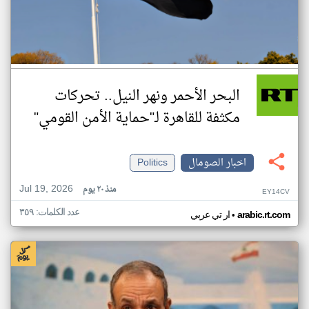
البحر الأحمر ونهر النيل.. تحركات
مكثفة للقاهرة لـ"حماية الأمن القومي"
اخبار الصومال
Politics
Jul 19, 2026
منذ ٢٠ يوم
EY14CV
عدد الكلمات: ٣٥٩
•
arabic.rt.com
ار تي عربي