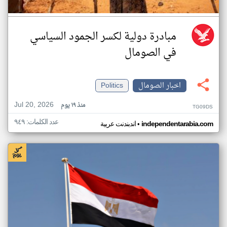
مبادرة دولية لكسر الجمود السياسي
في الصومال
اخبار الصومال
Politics
Jul 20, 2026
منذ ١٩ يوم
TG09DS
عدد الكلمات: ٩٤٩
•
independentarabia.com
اندبندنت عربية