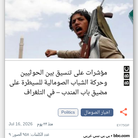
مؤشرات على تنسيق بين الحوثيين
وحركة الشباب الصومالية للسيطرة على
مضيق باب المندب – في التلغراف
اخبار الصومال
Politics
Jul 16, 2026
منذ ٢٣ يوم
EY75GP
عدد الكلمات: ٩٥٨ الصور: ٩
•
bbc.com
بي بي سي عربي