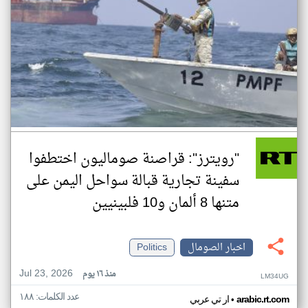
"رويترز": قراصنة صوماليون اختطفوا
سفينة تجارية قبالة سواحل اليمن على
متنها 8 ألمان و10 فلبينيين
اخبار الصومال
Politics
Jul 23, 2026
منذ ١٦ يوم
LM34UG
عدد الكلمات: ١٨٨
•
arabic.rt.com
ار تي عربي