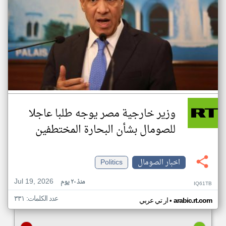
وزير خارجية مصر يوجه طلبا عاجلا
للصومال بشأن البحارة المختطفين
اخبار الصومال
Politics
Jul 19, 2026
منذ ٢٠ يوم
IQ61TB
عدد الكلمات: ٣٣١
•
arabic.rt.com
ار تي عربي