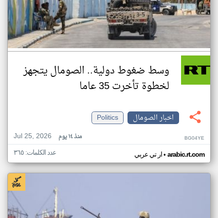
وسط ضغوط دولية.. الصومال يتجهز
لخطوة تأخرت 35 عاما
اخبار الصومال
Politics
Jul 25, 2026
منذ ١٤ يوم
BG04YE
عدد الكلمات: ٣٦٥
•
arabic.rt.com
ار تي عربي