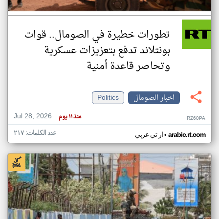
تطورات خطيرة في الصومال.. قوات
بونتلاند تدفع بتعزيزات عسكرية
وتحاصر قاعدة أمنية
اخبار الصومال
Politics
Jul 28, 2026
منذ ١١ يوم
RZ60PA
عدد الكلمات: ٢١٧
•
arabic.rt.com
ار تي عربي