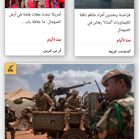
أمريكا تبحث ملفات هامة في أرض
قراصنة يتخذون أفراد طاقم ناقلة
klyoum.com
الصومال.. ما علاقة باب ...
الكيماويات "أسانا" رهائن في
تغيير الدولة
تعبر
الصومال
مصادر الأخبار من الصومال
المقالات
الموجوده
اخبار الصومال على مدار الساعة
هنا عن
منذ ٧ أيام
منذ ٧ أيام
وجهة
نظر
أهم اخبار الصومال العاجلة والمباشرة
كاتبيها.
ار تي عربي
اندبندنت عربية