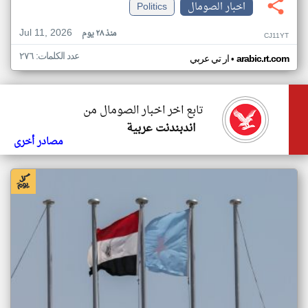
اخبار الصومال
Politics
Jul 11, 2026
منذ ٢٨ يوم
CJ11YT
عدد الكلمات: ٢٧٦
•
arabic.rt.com
ار تي عربي
تابع اخر اخبار الصومال من
اندبندنت عربية
مصادر أخرى