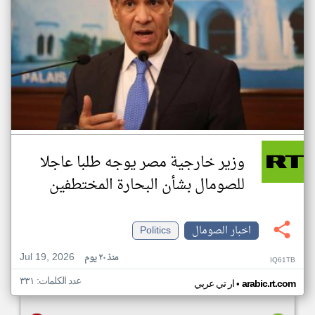
وزير خارجية مصر يوجه طلبا عاجلا
للصومال بشأن البحارة المختطفين
اخبار الصومال
Politics
Jul 19, 2026
منذ ٢٠ يوم
IQ61TB
عدد الكلمات: ٣٣١
•
arabic.rt.com
ار تي عربي