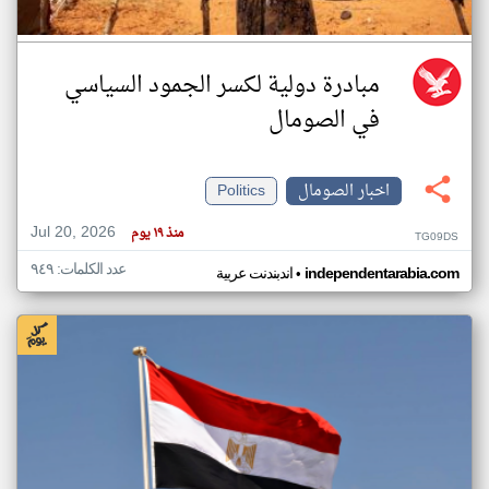
مبادرة دولية لكسر الجمود السياسي
في الصومال
اخبار الصومال
Politics
Jul 20, 2026
منذ ١٩ يوم
TG09DS
عدد الكلمات: ٩٤٩
•
independentarabia.com
اندبندنت عربية