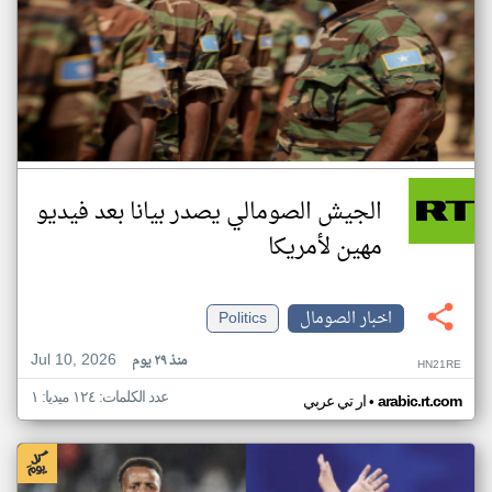
الجيش الصومالي يصدر بيانا بعد فيديو
مهين لأمريكا
اخبار الصومال
Politics
Jul 10, 2026
منذ ٢٩ يوم
HN21RE
عدد الكلمات: ١٢٤ ميديا: ١
•
arabic.rt.com
ار تي عربي