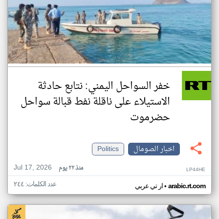
خفر السواحل اليمني: نتابع حادثة
الاستيلاء على ناقلة نفط قبالة سواحل
حضرموت
اخبار الصومال
Politics
Jul 17, 2026
منذ ٢٢ يوم
LP44HE
عدد الكلمات: ٢٤٤
•
arabic.rt.com
ار تي عربي