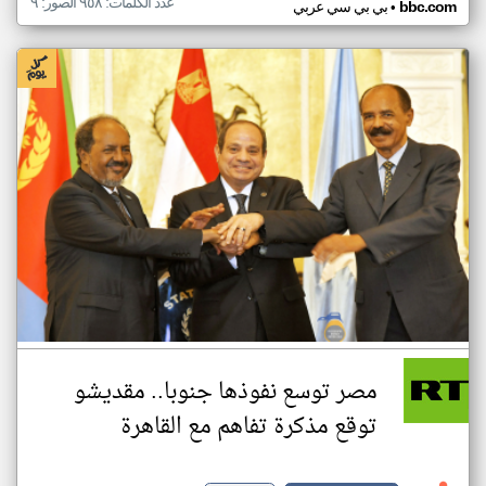
عدد الكلمات: ٩٥٨ الصور: ٩
•
bbc.com
بي بي سي عربي
مصر توسع نفوذها جنوبا.. مقديشو
توقع مذكرة تفاهم مع القاهرة