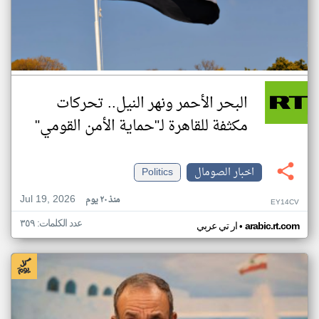
البحر الأحمر ونهر النيل.. تحركات
مكثفة للقاهرة لـ"حماية الأمن القومي"
اخبار الصومال
Politics
Jul 19, 2026
منذ ٢٠ يوم
EY14CV
عدد الكلمات: ٣٥٩
•
arabic.rt.com
ار تي عربي