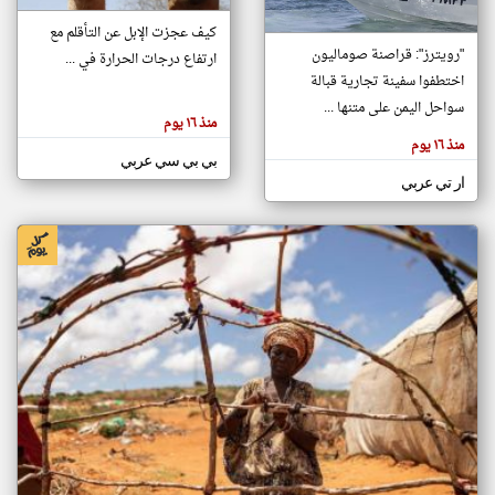
كيف عجزت الإبل عن التأقلم مع
"رويترز": قراصنة صوماليون
ارتفاع درجات الحرارة في ...
klyoum.com
تغيير الدولة
اختطفوا سفينة تجارية قبالة
تعبر
مصادر الأخبار من الصومال
سواحل اليمن على متنها ...
المقالات
منذ ١٦ يوم
الموجوده
اخبار الصومال على مدار الساعة
هنا عن
منذ ١٦ يوم
وجهة
بي بي سي عربي
نظر
أهم اخبار الصومال العاجلة والمباشرة
كاتبيها.
ار تي عربي