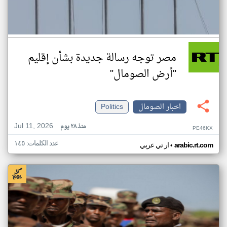
مصر توجه رسالة جديدة بشأن إقليم
"أرض الصومال"
اخبار الصومال
Politics
Jul 11, 2026
منذ ٢٨ يوم
PE46KX
عدد الكلمات: ١٤٥
•
arabic.rt.com
ار تي عربي