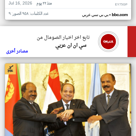
Jul 16, 2026
منذ ٢٢ يوم
EY75GP
عدد الكلمات: ٩٥٨ الصور: ٩
•
bbc.com
بي بي سي عربي
تابع اخر اخبار الصومال من
سي ان ان عربي
مصادر أخرى