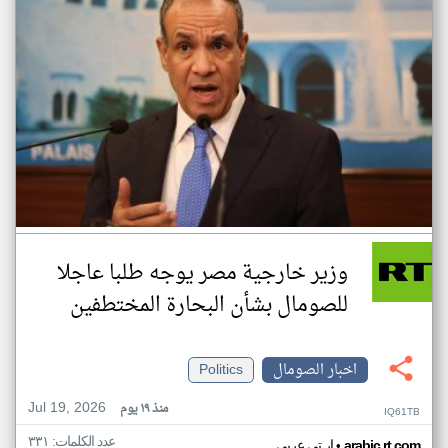
وزير خارجية مصر يوجه طلبا عاجلا
للصومال بشأن البحارة المختطفين
اخبار الصومال
Politics
Jul 19, 2026
منذ ١٩ يوم
IQ61TB
عدد الكلمات: ٣٣١
•
arabic.rt.com
ار تي عربي