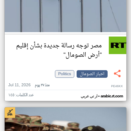
مصر توجه رسالة جديدة بشأن إقليم
"أرض الصومال"
اخبار الصومال
Politics
Jul 11, 2026
منذ ٢٧ يوم
PE46KX
عدد الكلمات: ١٤٥
•
arabic.rt.com
ار تي عربي