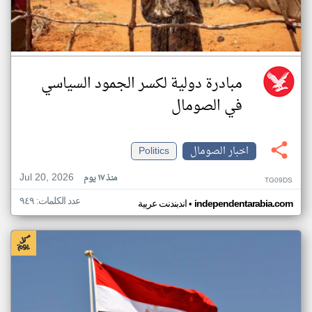
مبادرة دولية لكسر الجمود السياسي
في الصومال
اخبار الصومال
Politics
Jul 20, 2026
منذ ١٧ يوم
TG09DS
عدد الكلمات: ٩٤٩
•
independentarabia.com
اندبندنت عربية