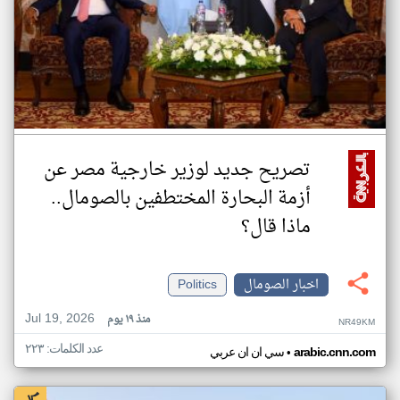
تصريح جديد لوزير خارجية مصر عن
أزمة البحارة المختطفين بالصومال..
ماذا قال؟
اخبار الصومال
Politics
Jul 19, 2026
منذ ١٩ يوم
NR49KM
عدد الكلمات: ٢٢٣
•
arabic.cnn.com
سي ان ان عربي