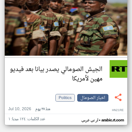
الجيش الصومالي يصدر بيانا بعد فيديو
مهين لأمريكا
اخبار الصومال
Politics
Jul 10, 2026
منذ ٢٧ يوم
HN21RE
عدد الكلمات: ١٢٤ ميديا: ١
•
arabic.rt.com
ار تي عربي