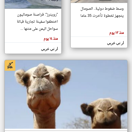
وسط ضغوط دولية.. الصومال
"رويترز": قراصنة صوماليون
يتجهز لخطوة تأخرت 35 عاما
klyoum.com
تغيير الدولة
اختطفوا سفينة تجارية قبالة
تعبر
مصادر الأخبار من الصومال
سواحل اليمن على متنها ...
المقالات
منذ ١٣ يوم
الموجوده
اخبار الصومال على مدار الساعة
هنا عن
منذ ١٤ يوم
وجهة
ار تي عربي
نظر
أهم اخبار الصومال العاجلة والمباشرة
كاتبيها.
ار تي عربي