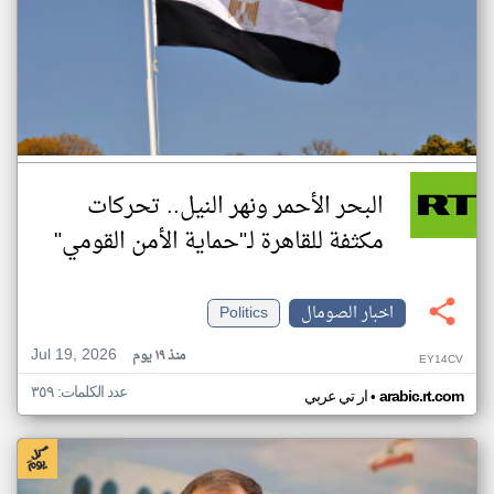
البحر الأحمر ونهر النيل.. تحركات
مكثفة للقاهرة لـ"حماية الأمن القومي"
اخبار الصومال
Politics
Jul 19, 2026
منذ ١٩ يوم
EY14CV
عدد الكلمات: ٣٥٩
•
arabic.rt.com
ار تي عربي