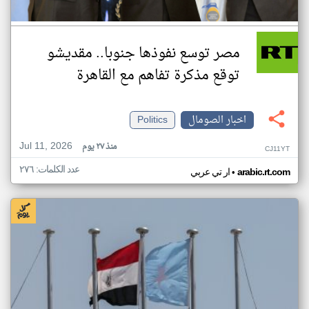
مصر توسع نفوذها جنوبا.. مقديشو
توقع مذكرة تفاهم مع القاهرة
اخبار الصومال
Politics
Jul 11, 2026
منذ ٢٧ يوم
CJ11YT
عدد الكلمات: ٢٧٦
•
arabic.rt.com
ار تي عربي