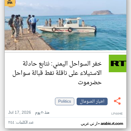
خفر السواحل اليمني: نتابع حادثة
الاستيلاء على ناقلة نفط قبالة سواحل
حضرموت
اخبار الصومال
Politics
Jul 17, 2026
منذ ٢٠ يوم
LP44HE
عدد الكلمات: ٢٤٤
•
arabic.rt.com
ار تي عربي