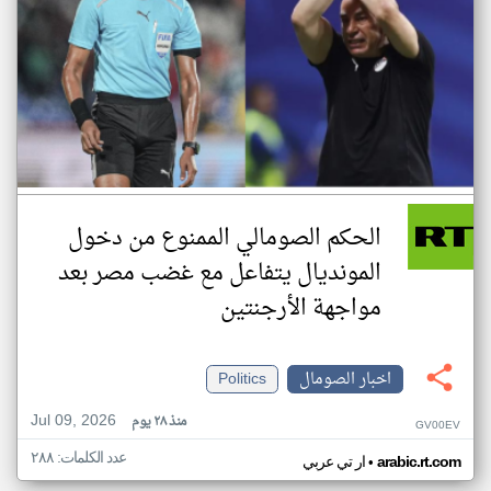
الحكم الصومالي الممنوع من دخول
المونديال يتفاعل مع غضب مصر بعد
مواجهة الأرجنتين
اخبار الصومال
Politics
Jul 09, 2026
منذ ٢٨ يوم
GV00EV
عدد الكلمات: ٢٨٨
•
arabic.rt.com
ار تي عربي