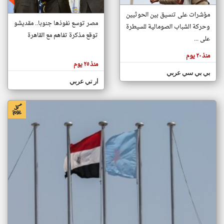
مؤشرات على تنسيق بين الحوثيين
مصر توسع نفوذها جنوبا.. مقديشو
وحركة الشباب الصومالية للسيطرة
klyoum.com
توقع مذكرة تفاهم مع القاهرة
تغيير الدولة
على ...
تعبر
مصادر الأخبار من الصومال
المقالات
منذ ٢٠ يوم
الموجوده
اخبار الصومال على مدار الساعة
هنا عن
منذ ٢٥ يوم
وجهة
بي بي سي عربي
نظر
أهم اخبار الصومال العاجلة والمباشرة
كاتبيها.
ار تي عربي