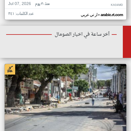
Jul 07, 2026
منذ ٣٠ يوم
KA04MD
عدد الكلمات: ٣٤١
•
arabic.rt.com
ار تي عربي
أخر ساعة في اخبار الصومال