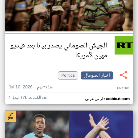
الجيش الصومالي يصدر بيانا بعد فيديو
مهين لأمريكا
اخبار الصومال
Politics
Jul 10, 2026
منذ ٢٦ يوم
HN21RE
عدد الكلمات: ١٢٤ ميديا: ١
•
arabic.rt.com
ار تي عربي