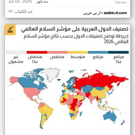
Jul 02, 2026
منذ شهر
TZ47OX
عدد الكلمات: ٣٢
•
arabic.rt.com
ار تي عربي