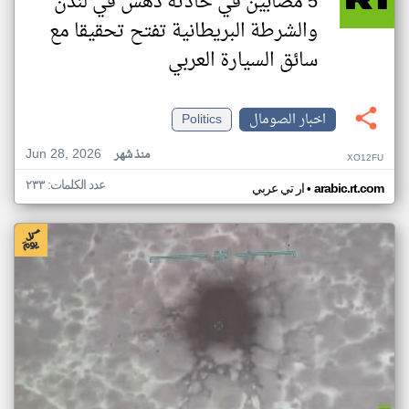
5 مصابين في حادثه دهس في لندن
والشرطة البريطانية تفتح تحقيقا مع
سائق السيارة العربي
اخبار الصومال
Politics
Jun 28, 2026
منذ شهر
XO12FU
عدد الكلمات: ٢٣٣
•
arabic.rt.com
ار تي عربي