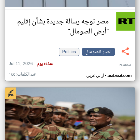
مصر توجه رسالة جديدة بشأن إقليم
"أرض الصومال"
اخبار الصومال
Politics
Jul 11, 2026
منذ ٢٥ يوم
PE46KX
عدد الكلمات: ١٤٥
•
arabic.rt.com
ار تي عربي