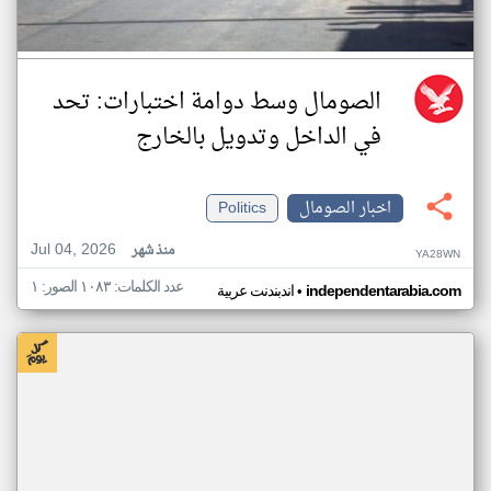
الصومال وسط دوامة اختبارات: تحد
في الداخل وتدويل بالخارج
اخبار الصومال
Politics
Jul 04, 2026
منذ شهر
YA28WN
عدد الكلمات: ١٠٨٣ الصور: ١
•
independentarabia.com
اندبندنت عربية