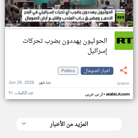
الحوثيون يهددون بضرب تحركات
إسرائيل
اخبار الصومال
Politics
Jun 26, 2026
منذ شهر
DP68YP
عدد الكلمات: ٣١
•
arabic.rt.com
ار تي عربي
المزيد من الأخبار