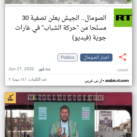
الصومال.. الجيش يعلن تصفية 30
مسلحا من "حركة الشباب" في غارات
جوية (فيديو)
اخبار الصومال
Politics
Jun 27, 2026
منذ شهر
GS84IF
عدد الكلمات: ١٤١ ميديا: ٢
•
arabic.rt.com
ار تي عربي