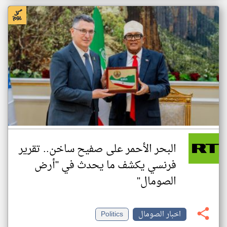
البحر الأحمر على صفيح ساخن.. تقرير
فرنسي يكشف ما يحدث في "أرض
الصومال"
اخبار الصومال
Politics