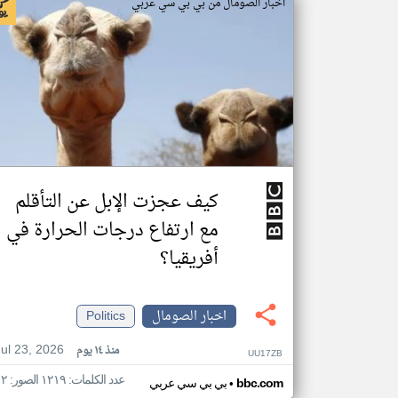
اخبار الصومال من بي بي سي عربي
كيف عجزت الإبل عن التأقلم
مع ارتفاع درجات الحرارة في
أفريقيا؟
اخبار الصومال
Politics
Jul 23, 2026
منذ ١٤ يوم
UU17ZB
عدد الكلمات: ١٢١٩ الصور: ١٢
•
bbc.com
بي بي سي عربي