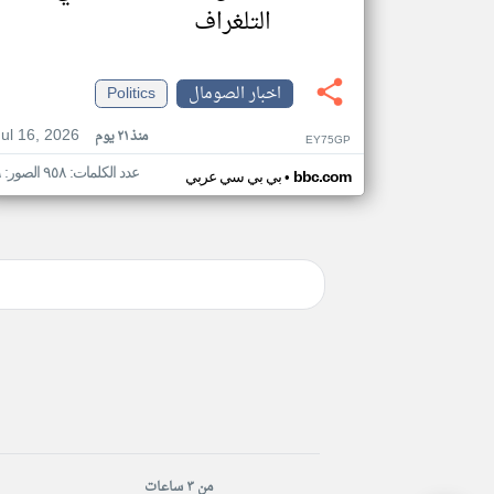
التلغراف
اخبار الصومال
Politics
Jul 16, 2026
منذ ٢١ يوم
EY75GP
عدد الكلمات: ٩٥٨ الصور: ٩
•
bbc.com
بي بي سي عربي
من ٣ ساعات