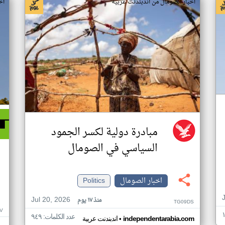
اخبار الصومال من اندبندنت عربية
اخ
مبادرة دولية لكسر الجمود
السياسي في الصومال
اخبار الصومال
Politics
Jul 20, 2026
منذ ١٧ يوم
TG09DS
V
عدد الكلمات: ٩٤٩
•
independentarabia.com
اندبندنت عربية