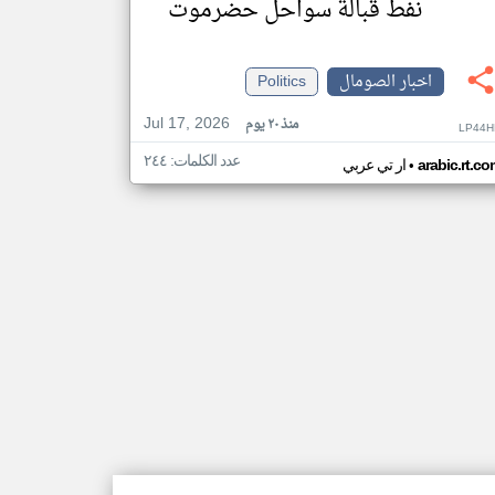
نفط قبالة سواحل حضرموت
اخبار الصومال
Politics
Jul 17, 2026
منذ ٢٠ يوم
LP44H
عدد الكلمات: ٢٤٤
•
arabic.rt.c
ار تي عربي