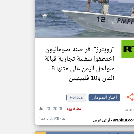
klyoum.com
تغيير الدولة
مصادر الأخبار من الصومال
اخبار الصومال على مدار الساعة
أهم اخبار الصومال العاجلة والمباشرة
"رويترز": قراصنة صوماليون
اختطفوا سفينة تجارية قبالة
سواحل اليمن على متنها 8
ألمان و10 فلبينيين
اخبار الصومال
Politics
Jul 23, 2026
منذ ١٤ يوم
LM34U
عدد الكلمات: ١٨٨
•
arabic.rt.c
ار تي عربي