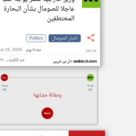
عاجلا للصومال بشأن البحارة
المختطفين
اخبار الصومال
Politics
Jul 19, 2026
منذ ١٨ يوم
IQ61TB
عدد الكلمات: ٣٣١
•
arabic.rt.com
ار تي عربي
منذ ١٨
منذ ١٨
يوم
يوم
ومقالة مشابهة