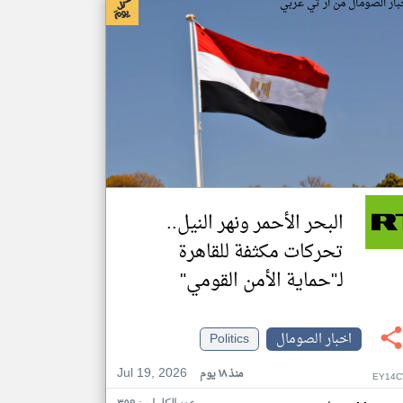
بار الصومال من ار تي عربي
البحر الأحمر ونهر النيل..
تحركات مكثفة للقاهرة
لـ"حماية الأمن القومي"
اخبار الصومال
Politics
Jul 19, 2026
منذ ١٨ يوم
EY14C