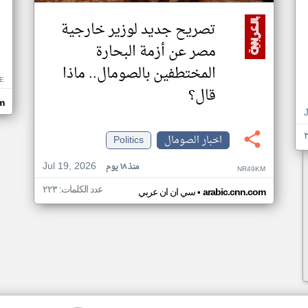
تصريح جديد لوزير خارجية
مصر عن أزمة البحارة
المختطفين بالصومال.. ماذا
E
قال؟
om
اخبار الصومال
Politics
Jul 19, 2026
منذ ١٨ يوم
NR49KM
عدد الكلمات: ٢٢٣
•
arabic.cnn.com
سي ان ان عربي