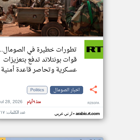
تعبر
المقالات
الموجوده
هنا عن
وجهة
تطورات خطيرة في الصومال..
نظر
كاتبيها.
قوات بونتلاند تدفع بتعزيزات
عسكرية وتحاصر قاعدة أمنية
اخبار الصومال
Politics
Jul 28, 2026
منذ ٩ أيام
RZ60PA
عدد الكلمات: ٢١٧
•
arabic.rt.com
ار تي عربي