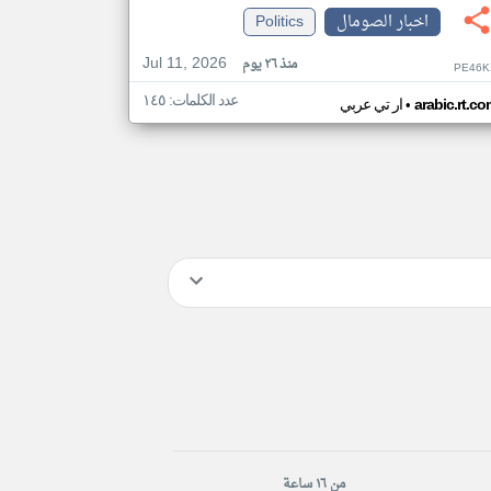
اخبار الصومال
Politics
Jul 11, 2026
منذ ٢٦ يوم
PE46K
عدد الكلمات: ١٤٥
•
arabic.rt.c
ار تي عربي
من ١٦ ساعة