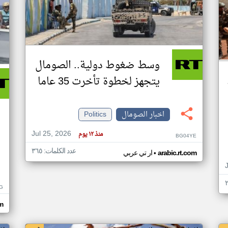
وسط ضغوط دولية.. الصومال
يتجهز لخطوة تأخرت 35 عاما
اخبار الصومال
Politics
Jul 25, 2026
منذ ١٢ يوم
BG04YE
عدد الكلمات: ٣٦٥
•
arabic.rt.com
ار تي عربي
G
om