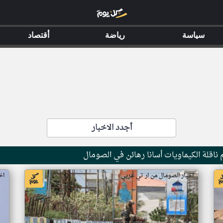
سياسة
رياضة
أقتصاد
أجدد الاخبار
ناقلة الكيماويات أسانا رهائن في الصومال
اخبار الصومال من ار تي عربي
اخ