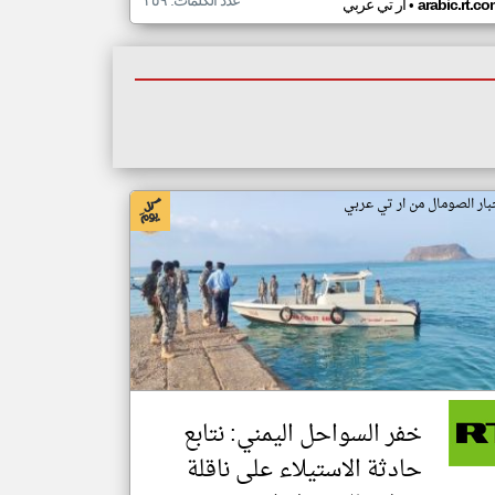
عدد الكلمات: ٣٥٩
•
arabic.rt.c
ار تي عربي
بار الصومال من ار تي عربي
خفر السواحل اليمني: نتابع
حادثة الاستيلاء على ناقلة