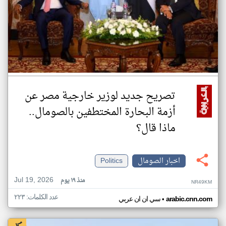
تصريح جديد لوزير خارجية مصر عن
أزمة البحارة المختطفين بالصومال..
ماذا قال؟
اخبار الصومال
Politics
Jul 19, 2026
منذ ١٩ يوم
NR49KM
عدد الكلمات: ٢٢٣
•
arabic.cnn.com
سي ان ان عربي