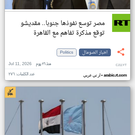
مصر توسع نفوذها جنوبا.. مقديشو
توقع مذكرة تفاهم مع القاهرة
اخبار الصومال
Politics
Jul 11, 2026
منذ ٢٦ يوم
CJ11YT
عدد الكلمات: ٢٧٦
•
arabic.rt.com
ار تي عربي