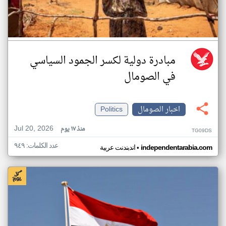
مبادرة دولية لكسر الجمود السياسي
في الصومال
اخبار الصومال
Politics
Jul 20, 2026
منذ ١٧ يوم
TG09DS
عدد الكلمات: ٩٤٩
•
independentarabia.com
اندبندنت عربية