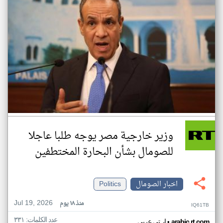
وزير خارجية مصر يوجه طلبا عاجلا
للصومال بشأن البحارة المختطفين
اخبار الصومال
Politics
Jul 19, 2026
منذ ١٨ يوم
IQ61TB
عدد الكلمات: ٣٣١
•
arabic.rt.com
ار تي عربي