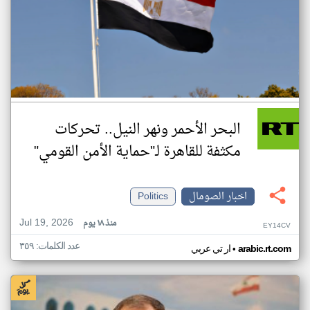
البحر الأحمر ونهر النيل.. تحركات
مكثفة للقاهرة لـ"حماية الأمن القومي"
اخبار الصومال
Politics
Jul 19, 2026
منذ ١٨ يوم
EY14CV
عدد الكلمات: ٣٥٩
•
arabic.rt.com
ار تي عربي