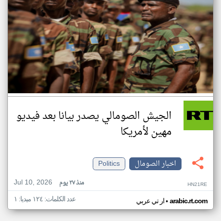
الجيش الصومالي يصدر بيانا بعد فيديو
مهين لأمريكا
اخبار الصومال
Politics
Jul 10, 2026
منذ ٢٧ يوم
HN21RE
عدد الكلمات: ١٢٤ ميديا: ١
•
arabic.rt.com
ار تي عربي