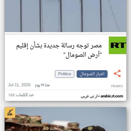
مصر توجه رسالة جديدة بشأن إقليم
"أرض الصومال"
اخبار الصومال
Politics
Jul 11, 2026
منذ ٢٧ يوم
PE46KX
عدد الكلمات: ١٤٥
•
arabic.rt.com
ار تي عربي