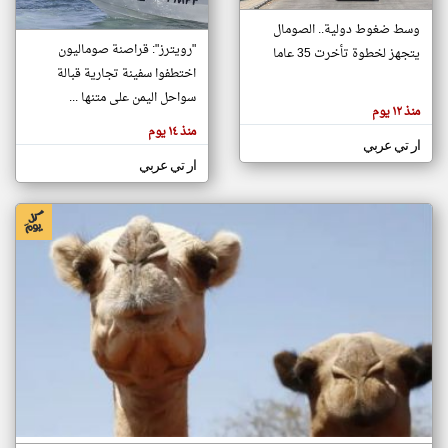
وسط ضغوط دولية.. الصومال
"رويترز": قراصنة صوماليون
يتجهز لخطوة تأخرت 35 عاما
klyoum.com
تغيير الدولة
اختطفوا سفينة تجارية قبالة
تعبر
مصادر الأخبار من الصومال
سواحل اليمن على متنها ...
المقالات
منذ ١٢ يوم
الموجوده
اخبار الصومال على مدار الساعة
هنا عن
منذ ١٤ يوم
وجهة
ار تي عربي
نظر
أهم اخبار الصومال العاجلة والمباشرة
كاتبيها.
ار تي عربي