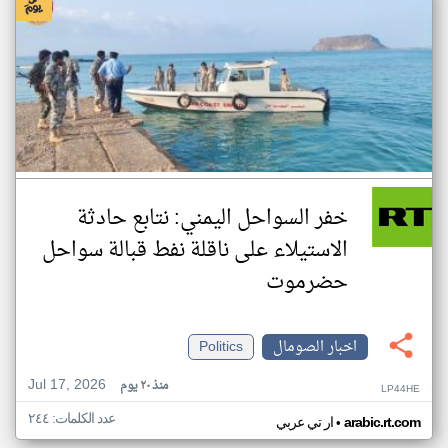
خفر السواحل اليمني: نتابع حادثة
الاستيلاء على ناقلة نفط قبالة سواحل
حضرموت
اخبار الصومال
Politics
Jul 17, 2026
منذ ٢٠ يوم
LP44HE
عدد الكلمات: ٢٤٤
•
arabic.rt.com
ار تي عربي