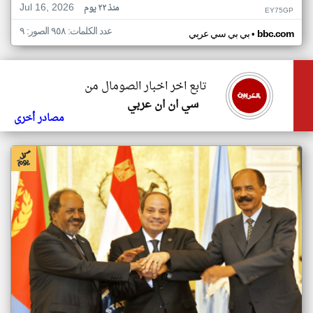
Jul 16, 2026
منذ ٢٢ يوم
EY75GP
عدد الكلمات: ٩٥٨ الصور: ٩
•
bbc.com
بي بي سي عربي
تابع اخر اخبار الصومال من
سي ان ان عربي
مصادر أخرى