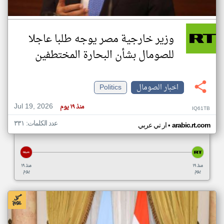
وزير خارجية مصر يوجه طلبا عاجلا
للصومال بشأن البحارة المختطفين
اخبار الصومال
Politics
Jul 19, 2026
منذ ١٩ يوم
IQ61TB
عدد الكلمات: ٣٣١
•
arabic.rt.com
ار تي عربي
منذ ١٩
منذ ١٩
يوم
يوم