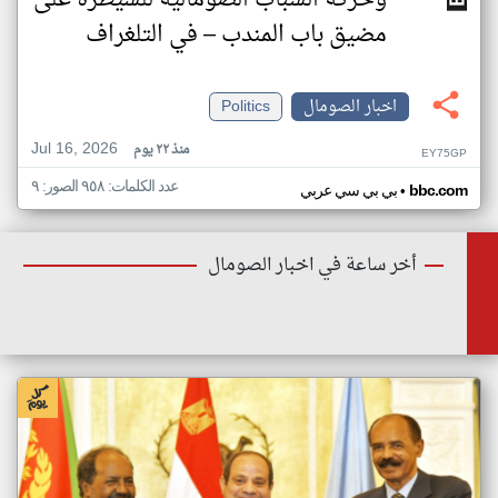
وحركة الشباب الصومالية للسيطرة على
مضيق باب المندب – في التلغراف
اخبار الصومال
Politics
Jul 16, 2026
منذ ٢٢ يوم
EY75GP
عدد الكلمات: ٩٥٨ الصور: ٩
•
bbc.com
بي بي سي عربي
أخر ساعة في اخبار الصومال