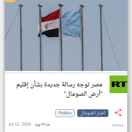
مصر توجه رسالة جديدة بشأن إقليم
"أرض الصومال"
اخبار الصومال
Politics
Jul 11, 2026
منذ ٢٧ يوم
PE46KX