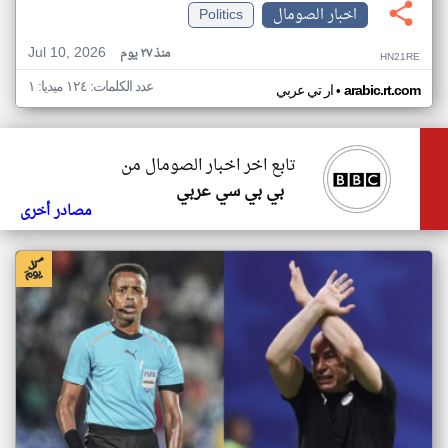
اخبار الصومال
Politics
Jul 10, 2026
منذ ٢٧ يوم
HN21RE
عدد الكلمات: ١٢٤ ميديا: ١
•
arabic.rt.com
ار تي عربي
تابع اخر اخبار الصومال من
بي بي سي عربي
مصادر أخرى