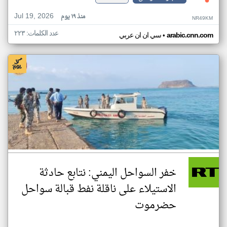
Jul 19, 2026
منذ ١٩ يوم
NR49KM
عدد الكلمات: ٢٢٣
•
arabic.cnn.com
سي ان ان عربي
خفر السواحل اليمني: نتابع حادثة
الاستيلاء على ناقلة نفط قبالة سواحل
حضرموت