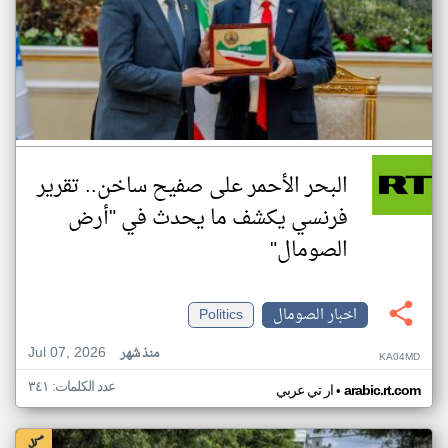
البحر الأحمر على صفيح ساخن.. تقرير
فرنسي يكشف ما يحدث في "أرض
الصومال"
اخبار الصومال
Politics
Jul 07, 2026
منذ شهر
KA04MD
عدد الكلمات: ٣٤١
•
arabic.rt.com
ار تي عربي