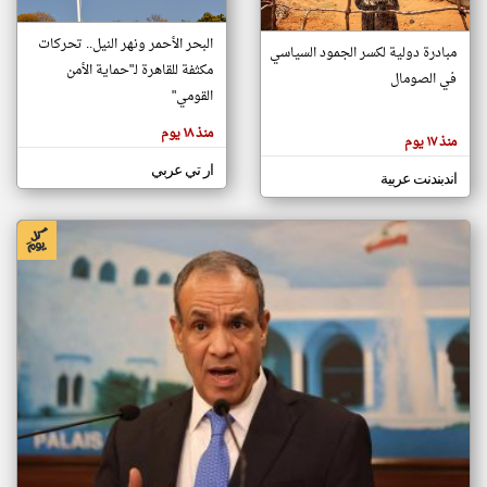
البحر الأحمر ونهر النيل.. تحركات
مبادرة دولية لكسر الجمود السياسي
klyoum.com
مكثفة للقاهرة لـ"حماية الأمن
في الصومال
تغيير الدولة
القومي"
تعبر
مصادر الأخبار من الصومال
المقالات
الموجوده
منذ ١٨ يوم
اخبار الصومال على مدار الساعة
هنا عن
منذ ١٧ يوم
وجهة
نظر
أهم اخبار الصومال العاجلة والمباشرة
ار تي عربي
كاتبيها.
اندبندنت عربية