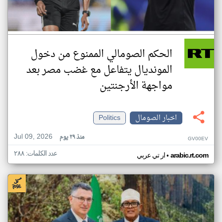
الحكم الصومالي الممنوع من دخول
المونديال يتفاعل مع غضب مصر بعد
مواجهة الأرجنتين
اخبار الصومال
Politics
Jul 09, 2026
منذ ٢٩ يوم
GV00EV
عدد الكلمات: ٢٨٨
•
arabic.rt.com
ار تي عربي