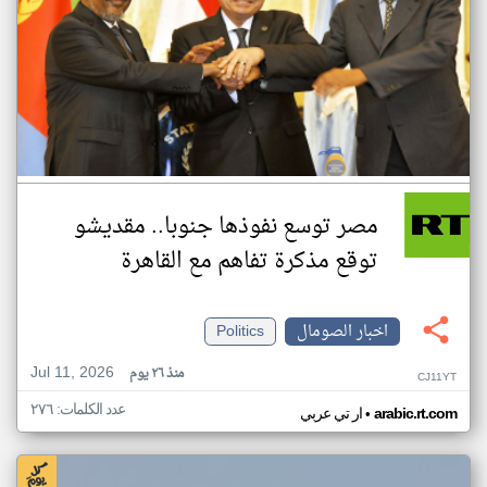
مصر توسع نفوذها جنوبا.. مقديشو
توقع مذكرة تفاهم مع القاهرة
اخبار الصومال
Politics
Jul 11, 2026
منذ ٢٦ يوم
CJ11YT
عدد الكلمات: ٢٧٦
•
arabic.rt.com
ار تي عربي