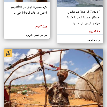
كيف عجزت الإبل عن التأقلم مع
"رويترز": قراصنة صوماليون
ارتفاع درجات الحرارة في ...
klyoum.com
تغيير الدولة
اختطفوا سفينة تجارية قبالة
تعبر
مصادر الأخبار من الصومال
سواحل اليمن على متنها ...
المقالات
منذ ١٦ يوم
الموجوده
اخبار الصومال على مدار الساعة
هنا عن
منذ ١٦ يوم
وجهة
بي بي سي عربي
نظر
أهم اخبار الصومال العاجلة والمباشرة
كاتبيها.
ار تي عربي