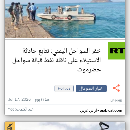
خفر السواحل اليمني: نتابع حادثة
الاستيلاء على ناقلة نفط قبالة سواحل
حضرموت
اخبار الصومال
Politics
Jul 17, 2026
منذ ٢٢ يوم
LP44HE
عدد الكلمات: ٢٤٤
•
arabic.rt.com
ار تي عربي