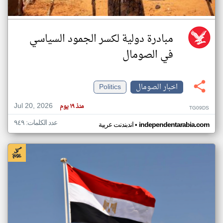
مبادرة دولية لكسر الجمود السياسي
في الصومال
اخبار الصومال
Politics
Jul 20, 2026
منذ ١٩ يوم
TG09DS
عدد الكلمات: ٩٤٩
•
independentarabia.com
اندبندنت عربية