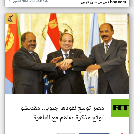
عدد الكلمات: ٩٥٨ الصور: ٩
•
bbc.com
بي بي سي عربي
مصر توسع نفوذها جنوبا.. مقديشو
توقع مذكرة تفاهم مع القاهرة