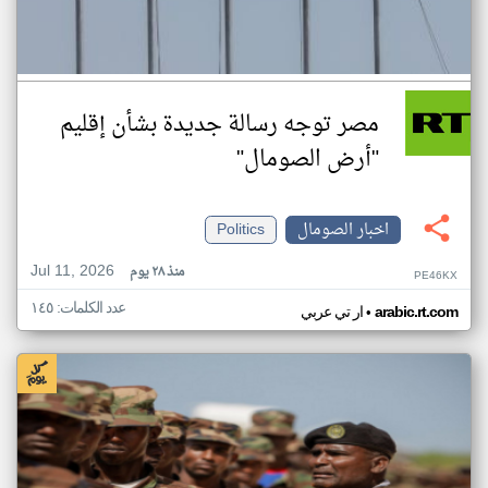
مصر توجه رسالة جديدة بشأن إقليم
"أرض الصومال"
اخبار الصومال
Politics
Jul 11, 2026
منذ ٢٨ يوم
PE46KX
عدد الكلمات: ١٤٥
•
arabic.rt.com
ار تي عربي