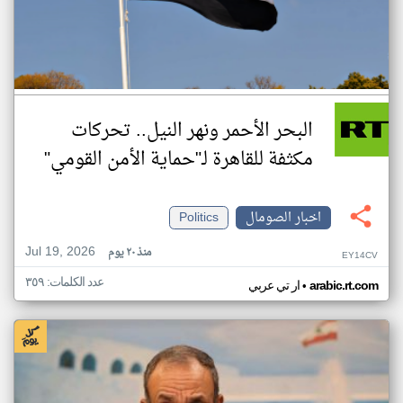
البحر الأحمر ونهر النيل.. تحركات
مكثفة للقاهرة لـ"حماية الأمن القومي"
اخبار الصومال
Politics
Jul 19, 2026
منذ ٢٠ يوم
EY14CV
عدد الكلمات: ٣٥٩
•
arabic.rt.com
ار تي عربي