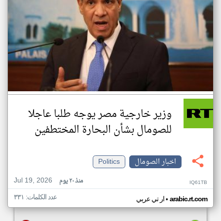
وزير خارجية مصر يوجه طلبا عاجلا
للصومال بشأن البحارة المختطفين
اخبار الصومال
Politics
Jul 19, 2026
منذ ٢٠ يوم
IQ61TB
عدد الكلمات: ٣٣١
•
arabic.rt.com
ار تي عربي