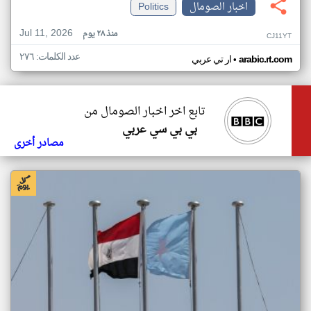
اخبار الصومال
Politics
Jul 11, 2026
منذ ٢٨ يوم
CJ11YT
عدد الكلمات: ٢٧٦
•
arabic.rt.com
ار تي عربي
تابع اخر اخبار الصومال من
بي بي سي عربي
مصادر أخرى