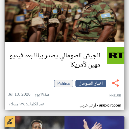
الجيش الصومالي يصدر بيانا بعد فيديو
مهين لأمريكا
اخبار الصومال
Politics
Jul 10, 2026
منذ ٢٩ يوم
HN21RE
عدد الكلمات: ١٢٤ ميديا: ١
•
arabic.rt.com
ار تي عربي