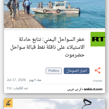
خفر السواحل اليمني: نتابع حادثة
الاستيلاء على ناقلة نفط قبالة سواحل
حضرموت
اخبار الصومال
Politics
Jul 17, 2026
منذ ٢٠ يوم
LP44HE
عدد الكلمات: ٢٤٤
•
arabic.rt.com
ار تي عربي