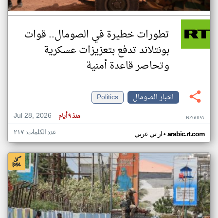
تطورات خطيرة في الصومال.. قوات
بونتلاند تدفع بتعزيزات عسكرية
وتحاصر قاعدة أمنية
اخبار الصومال
Politics
Jul 28, 2026
منذ ٩ أيام
RZ60PA
عدد الكلمات: ٢١٧
•
arabic.rt.com
ار تي عربي