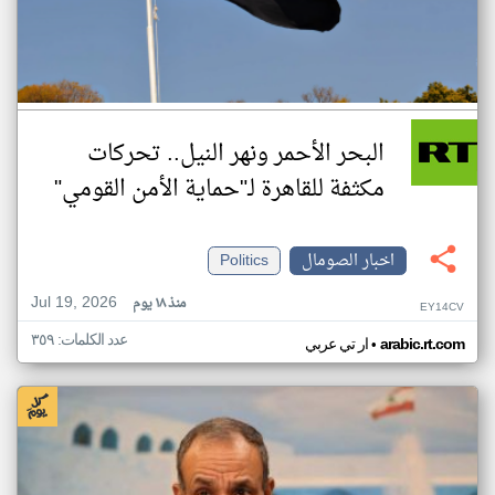
البحر الأحمر ونهر النيل.. تحركات
مكثفة للقاهرة لـ"حماية الأمن القومي"
اخبار الصومال
Politics
Jul 19, 2026
منذ ١٨ يوم
EY14CV
عدد الكلمات: ٣٥٩
•
arabic.rt.com
ار تي عربي