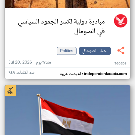
مبادرة دولية لكسر الجمود السياسي
في الصومال
اخبار الصومال
Politics
Jul 20, 2026
منذ ١٧ يوم
TG09DS
عدد الكلمات: ٩٤٩
•
independentarabia.com
اندبندنت عربية