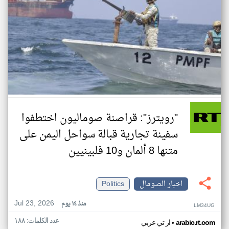
"رويترز": قراصنة صوماليون اختطفوا
سفينة تجارية قبالة سواحل اليمن على
متنها 8 ألمان و10 فلبينيين
اخبار الصومال
Politics
Jul 23, 2026
منذ ١٤ يوم
LM34UG
عدد الكلمات: ١٨٨
•
arabic.rt.com
ار تي عربي