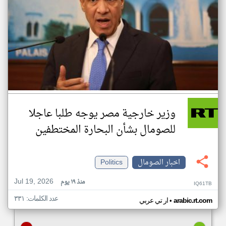
وزير خارجية مصر يوجه طلبا عاجلا
للصومال بشأن البحارة المختطفين
اخبار الصومال
Politics
Jul 19, 2026
منذ ١٩ يوم
IQ61TB
عدد الكلمات: ٣٣١
•
arabic.rt.com
ار تي عربي