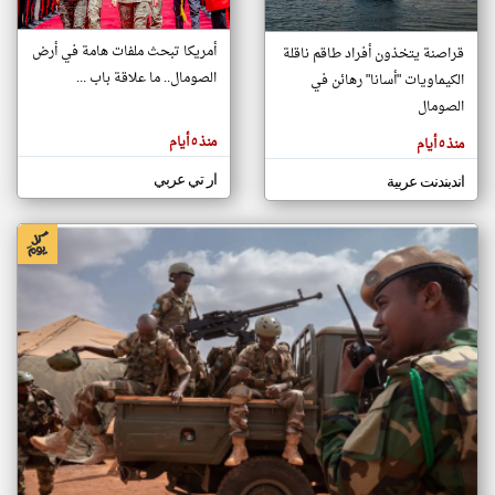
أمريكا تبحث ملفات هامة في أرض
قراصنة يتخذون أفراد طاقم ناقلة
klyoum.com
الصومال.. ما علاقة باب ...
الكيماويات "أسانا" رهائن في
تغيير الدولة
تعبر
الصومال
مصادر الأخبار من الصومال
المقالات
الموجوده
اخبار الصومال على مدار الساعة
هنا عن
منذ ٥ أيام
منذ ٥ أيام
وجهة
نظر
أهم اخبار الصومال العاجلة والمباشرة
كاتبيها.
ار تي عربي
اندبندنت عربية