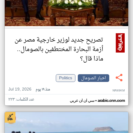
تصريح جديد لوزير خارجية مصر عن
أزمة البحارة المختطفين بالصومال..
ماذا قال؟
اخبار الصومال
Politics
Jul 19, 2026
منذ ١٩ يوم
NR49KM
عدد الكلمات: ٢٢٣
•
arabic.cnn.com
سي ان ان عربي