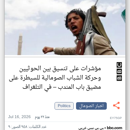
مؤشرات على تنسيق بين الحوثيين
وحركة الشباب الصومالية للسيطرة على
مضيق باب المندب – في التلغراف
اخبار الصومال
Politics
Jul 16, 2026
منذ ٢٢ يوم
EY75GP
عدد الكلمات: ٩٥٨ الصور: ٩
•
bbc.com
بي بي سي عربي