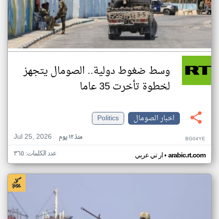
وسط ضغوط دولية.. الصومال يتجهز
لخطوة تأخرت 35 عاما
اخبار الصومال
Politics
Jul 25, 2026
منذ ١٢ يوم
BG04YE
عدد الكلمات: ٣٦٥
•
arabic.rt.com
ار تي عربي