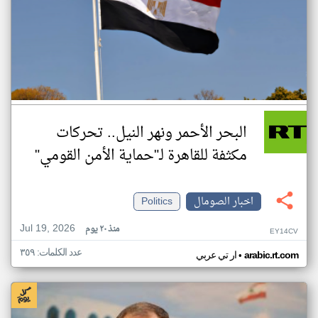
البحر الأحمر ونهر النيل.. تحركات
مكثفة للقاهرة لـ"حماية الأمن القومي"
اخبار الصومال
Politics
Jul 19, 2026
منذ ٢٠ يوم
EY14CV
عدد الكلمات: ٣٥٩
•
arabic.rt.com
ار تي عربي