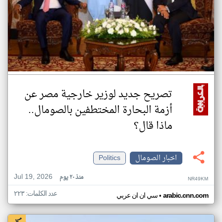
تصريح جديد لوزير خارجية مصر عن
أزمة البحارة المختطفين بالصومال..
ماذا قال؟
اخبار الصومال
Politics
Jul 19, 2026
منذ ٢٠ يوم
NR49KM
عدد الكلمات: ٢٢٣
•
arabic.cnn.com
سي ان ان عربي