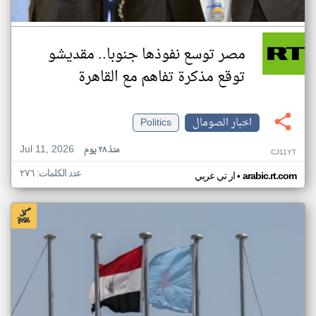
مصر توسع نفوذها جنوبا.. مقديشو
توقع مذكرة تفاهم مع القاهرة
اخبار الصومال
Politics
Jul 11, 2026
منذ ٢٨ يوم
CJ11YT
عدد الكلمات: ٢٧٦
•
arabic.rt.com
ار تي عربي