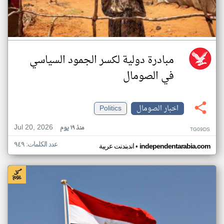
مبادرة دولية لكسر الجمود السياسي
في الصومال
اخبار الصومال
Politics
Jul 20, 2026
منذ ١٩ يوم
TG09DS
عدد الكلمات: ٩٤٩
•
independentarabia.com
اندبندنت عربية