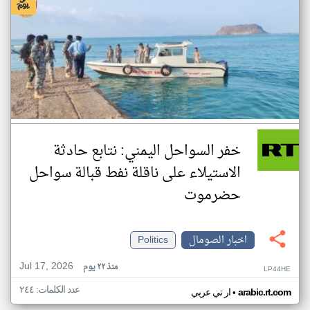
خفر السواحل اليمني: نتابع حادثة
الاستيلاء على ناقلة نفط قبالة سواحل
حضرموت
اخبار الصومال
Politics
Jul 17, 2026
منذ ٢٢ يوم
LP44HE
عدد الكلمات: ٢٤٤
•
arabic.rt.com
ار تي عربي