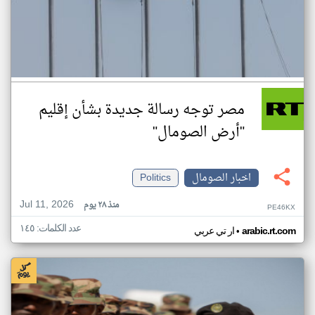
مصر توجه رسالة جديدة بشأن إقليم
"أرض الصومال"
اخبار الصومال
Politics
Jul 11, 2026
منذ ٢٨ يوم
PE46KX
عدد الكلمات: ١٤٥
•
arabic.rt.com
ار تي عربي