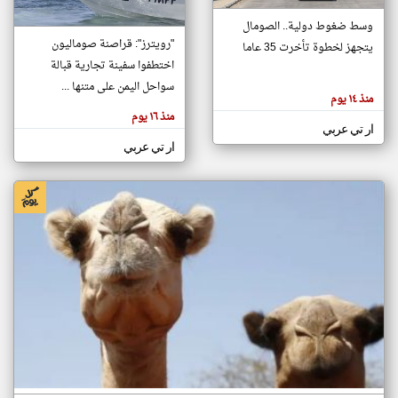
وسط ضغوط دولية.. الصومال
"رويترز": قراصنة صوماليون
يتجهز لخطوة تأخرت 35 عاما
klyoum.com
تغيير الدولة
اختطفوا سفينة تجارية قبالة
تعبر
مصادر الأخبار من الصومال
سواحل اليمن على متنها ...
المقالات
منذ ١٤ يوم
الموجوده
اخبار الصومال على مدار الساعة
هنا عن
منذ ١٦ يوم
وجهة
ار تي عربي
نظر
أهم اخبار الصومال العاجلة والمباشرة
كاتبيها.
ار تي عربي