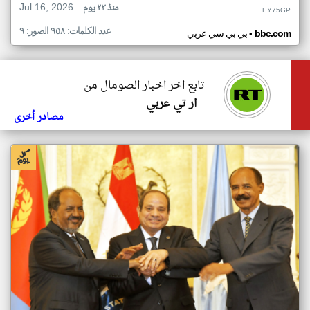
Jul 16, 2026
منذ ٢٣ يوم
EY75GP
عدد الكلمات: ٩٥٨ الصور: ٩
•
bbc.com
بي بي سي عربي
تابع اخر اخبار الصومال من
ار تي عربي
مصادر أخرى