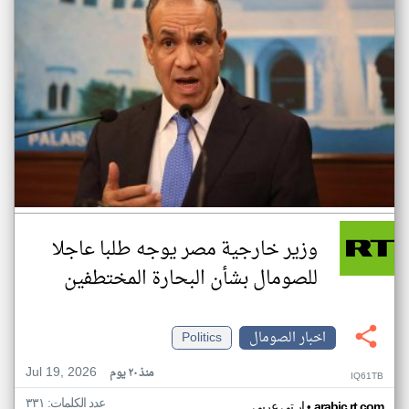
وزير خارجية مصر يوجه طلبا عاجلا
للصومال بشأن البحارة المختطفين
اخبار الصومال
Politics
Jul 19, 2026
منذ ٢٠ يوم
IQ61TB
عدد الكلمات: ٣٣١
•
arabic.rt.com
ار تي عربي