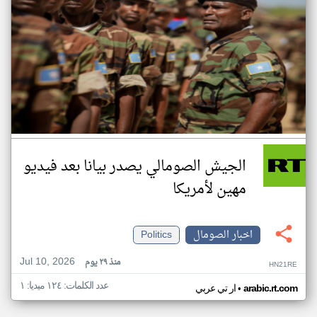
الجيش الصومالي يصدر بيانا بعد فيديو
مهين لأمريكا
اخبار الصومال
Politics
Jul 10, 2026
منذ ٢٩ يوم
HN21RE
عدد الكلمات: ١٢٤ ميديا: ١
•
arabic.rt.com
ار تي عربي