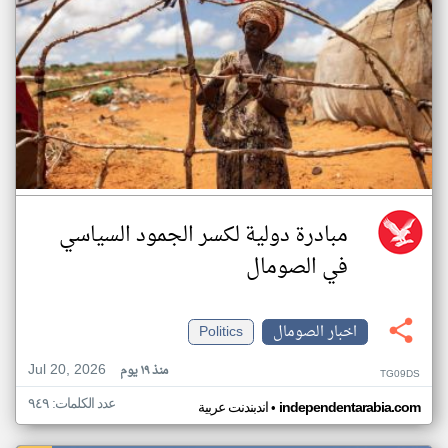
مبادرة دولية لكسر الجمود السياسي
في الصومال
اخبار الصومال
Politics
Jul 20, 2026
منذ ١٩ يوم
TG09DS
عدد الكلمات: ٩٤٩
•
independentarabia.com
اندبندنت عربية