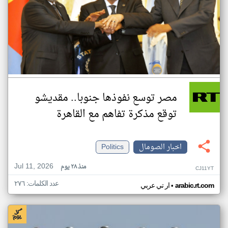
مصر توسع نفوذها جنوبا.. مقديشو
توقع مذكرة تفاهم مع القاهرة
اخبار الصومال
Politics
Jul 11, 2026
منذ ٢٨ يوم
CJ11YT
عدد الكلمات: ٢٧٦
•
arabic.rt.com
ار تي عربي