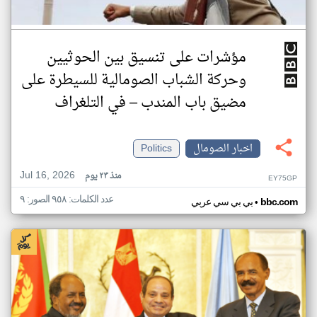
مؤشرات على تنسيق بين الحوثيين
وحركة الشباب الصومالية للسيطرة على
مضيق باب المندب – في التلغراف
اخبار الصومال
Politics
Jul 16, 2026
منذ ٢٣ يوم
EY75GP
عدد الكلمات: ٩٥٨ الصور: ٩
•
bbc.com
بي بي سي عربي