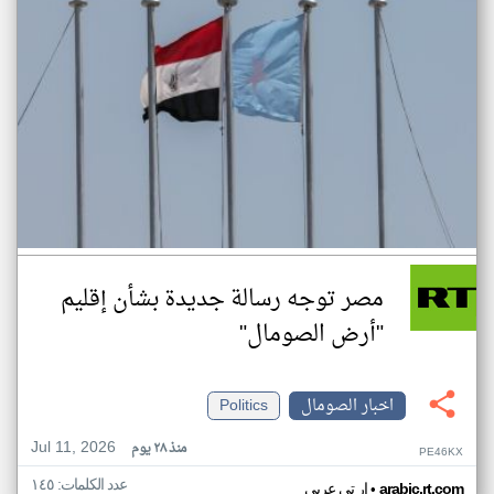
مصر توجه رسالة جديدة بشأن إقليم
"أرض الصومال"
اخبار الصومال
Politics
Jul 11, 2026
منذ ٢٨ يوم
PE46KX
عدد الكلمات: ١٤٥
•
arabic.rt.com
ار تي عربي