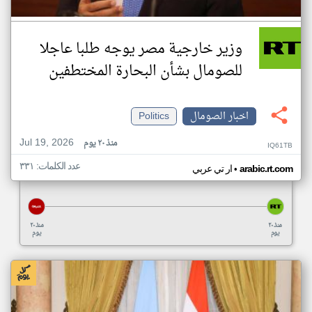
وزير خارجية مصر يوجه طلبا عاجلا
للصومال بشأن البحارة المختطفين
اخبار الصومال
Politics
Jul 19, 2026
منذ ٢٠ يوم
IQ61TB
عدد الكلمات: ٣٣١
•
arabic.rt.com
ار تي عربي
منذ ٢٠
منذ ٢٠
يوم
يوم