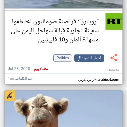
"رويترز": قراصنة صوماليون اختطفوا
سفينة تجارية قبالة سواحل اليمن على
متنها 8 ألمان و10 فلبينيين
اخبار الصومال
Politics
Jul 23, 2026
منذ ١٦ يوم
LM34UG
عدد الكلمات: ١٨٨
•
arabic.rt.com
ار تي عربي