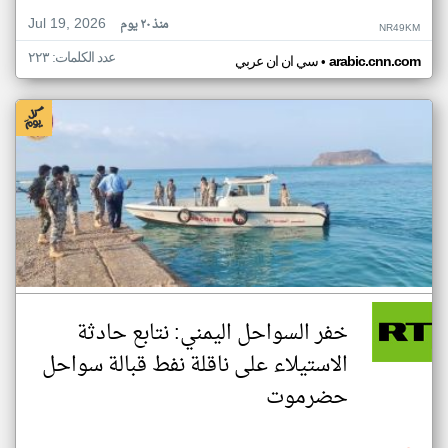
Jul 19, 2026
منذ ٢٠ يوم
NR49KM
عدد الكلمات: ٢٢٣
•
arabic.cnn.com
سي ان ان عربي
خفر السواحل اليمني: نتابع حادثة
الاستيلاء على ناقلة نفط قبالة سواحل
حضرموت