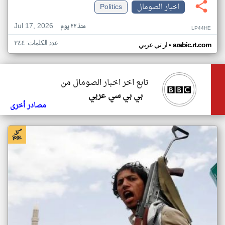
اخبار الصومال
Politics
Jul 17, 2026
منذ ٢٢ يوم
LP44HE
عدد الكلمات: ٢٤٤
•
arabic.rt.com
ار تي عربي
تابع اخر اخبار الصومال من
بي بي سي عربي
مصادر أخرى