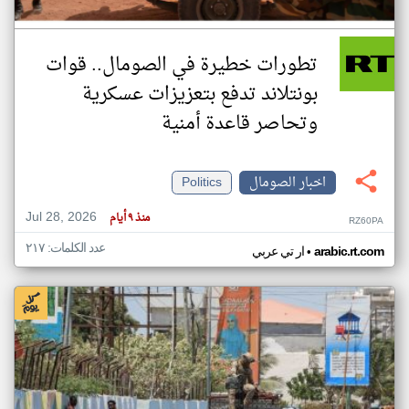
تطورات خطيرة في الصومال.. قوات
بونتلاند تدفع بتعزيزات عسكرية
وتحاصر قاعدة أمنية
اخبار الصومال
Politics
Jul 28, 2026
منذ ٩ أيام
RZ60PA
عدد الكلمات: ٢١٧
•
arabic.rt.com
ار تي عربي