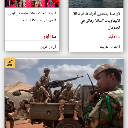
أمريكا تبحث ملفات هامة في أرض
قراصنة يتخذون أفراد طاقم ناقلة
klyoum.com
الصومال.. ما علاقة باب ...
الكيماويات "أسانا" رهائن في
تغيير الدولة
تعبر
الصومال
مصادر الأخبار من الصومال
المقالات
الموجوده
اخبار الصومال على مدار الساعة
هنا عن
منذ ٥ أيام
منذ ٥ أيام
وجهة
نظر
أهم اخبار الصومال العاجلة والمباشرة
كاتبيها.
ار تي عربي
اندبندنت عربية