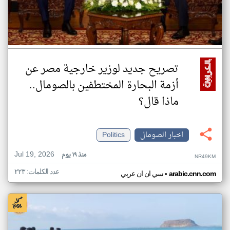
تصريح جديد لوزير خارجية مصر عن
أزمة البحارة المختطفين بالصومال..
ماذا قال؟
اخبار الصومال
Politics
Jul 19, 2026
منذ ١٩ يوم
NR49KM
عدد الكلمات: ٢٢٣
•
arabic.cnn.com
سي ان ان عربي