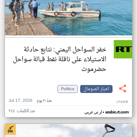
خفر السواحل اليمني: نتابع حادثة
الاستيلاء على ناقلة نفط قبالة سواحل
حضرموت
اخبار الصومال
Politics
Jul 17, 2026
منذ ٢٠ يوم
LP44HE
عدد الكلمات: ٢٤٤
•
arabic.rt.com
ار تي عربي