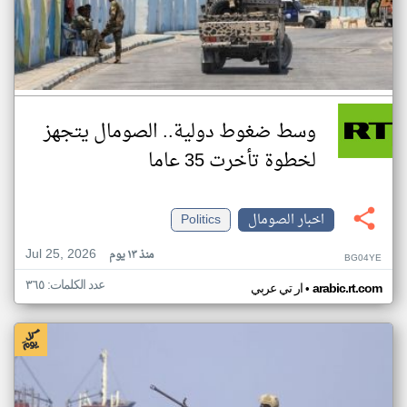
وسط ضغوط دولية.. الصومال يتجهز
لخطوة تأخرت 35 عاما
اخبار الصومال
Politics
Jul 25, 2026
منذ ١٣ يوم
BG04YE
عدد الكلمات: ٣٦٥
•
arabic.rt.com
ار تي عربي