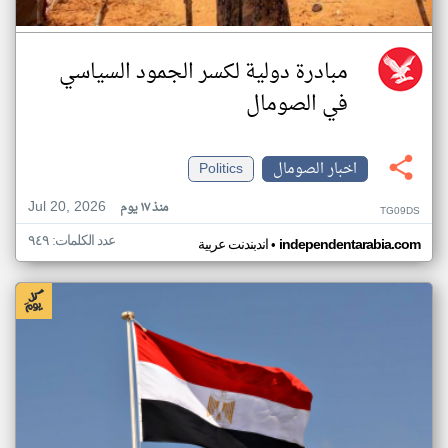
مبادرة دولية لكسر الجمود السياسي
في الصومال
اخبار الصومال
Politics
Jul 20, 2026
منذ ١٧ يوم
TG09DS
عدد الكلمات: ٩٤٩
•
independentarabia.com
اندبندنت عربية