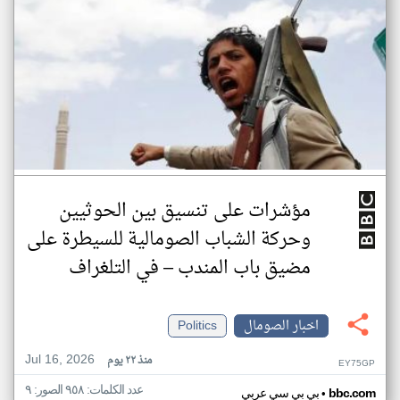
مؤشرات على تنسيق بين الحوثيين
وحركة الشباب الصومالية للسيطرة على
مضيق باب المندب – في التلغراف
اخبار الصومال
Politics
Jul 16, 2026
منذ ٢٢ يوم
EY75GP
عدد الكلمات: ٩٥٨ الصور: ٩
•
bbc.com
بي بي سي عربي