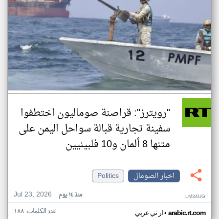
"رويترز": قراصنة صوماليون اختطفوا
سفينة تجارية قبالة سواحل اليمن على
متنها 8 ألمان و10 فلبينيين
اخبار الصومال
Politics
Jul 23, 2026
منذ ١٤ يوم
LM34UG
عدد الكلمات: ١٨٨
•
arabic.rt.com
ار تي عربي