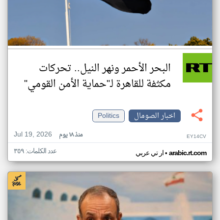
البحر الأحمر ونهر النيل.. تحركات
مكثفة للقاهرة لـ"حماية الأمن القومي"
اخبار الصومال
Politics
Jul 19, 2026
منذ ١٨ يوم
EY14CV
عدد الكلمات: ٣٥٩
•
arabic.rt.com
ار تي عربي