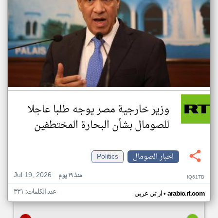
وزير خارجية مصر يوجه طلبا عاجلا
للصومال بشأن البحارة المختطفين
اخبار الصومال
Politics
Jul 19, 2026
منذ ١٩ يوم
IQ61TB
عدد الكلمات: ٣٣١
•
arabic.rt.com
ار تي عربي