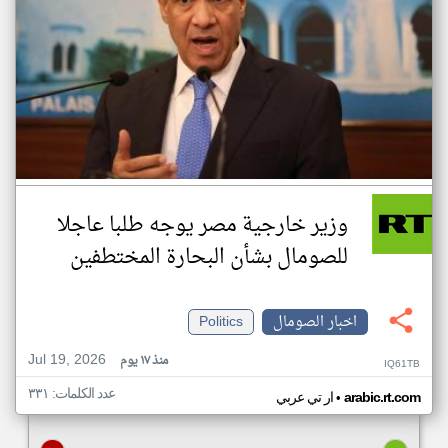
وزير خارجية مصر يوجه طلبا عاجلا
للصومال بشأن البحارة المختطفين
اخبار الصومال
Politics
Jul 19, 2026
منذ ١٧ يوم
IQ61TB
عدد الكلمات: ٣٣١
•
arabic.rt.com
ار تي عربي