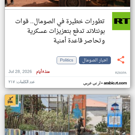
تطورات خطيرة في الصومال.. قوات
بونتلاند تدفع بتعزيزات عسكرية
وتحاصر قاعدة أمنية
اخبار الصومال
Politics
Jul 28, 2026
منذ ٨ أيام
RZ60PA
عدد الكلمات: ٢١٧
•
arabic.rt.com
ار تي عربي