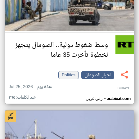
وسط ضغوط دولية.. الصومال يتجهز
لخطوة تأخرت 35 عاما
اخبار الصومال
Politics
Jul 25, 2026
منذ ١١ يوم
BG04YE
عدد الكلمات: ٣٦٥
•
arabic.rt.com
ار تي عربي