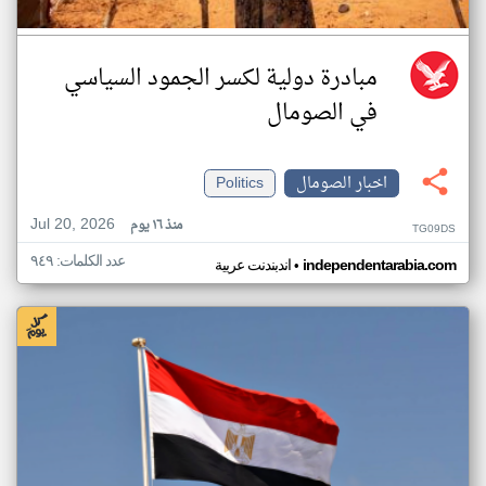
مبادرة دولية لكسر الجمود السياسي
في الصومال
اخبار الصومال
Politics
Jul 20, 2026
منذ ١٦ يوم
TG09DS
عدد الكلمات: ٩٤٩
•
independentarabia.com
اندبندنت عربية