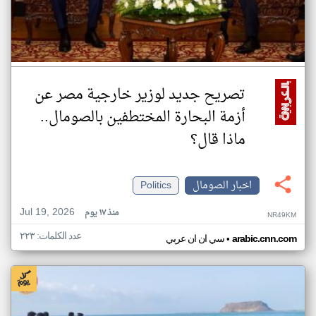
تصريح جديد لوزير خارجية مصر عن
أزمة البحارة المختطفين بالصومال..
ماذا قال؟
اخبار الصومال
Politics
Jul 19, 2026
منذ ١٧ يوم
NR49KM
عدد الكلمات: ٢٢٣
•
arabic.cnn.com
سي ان ان عربي