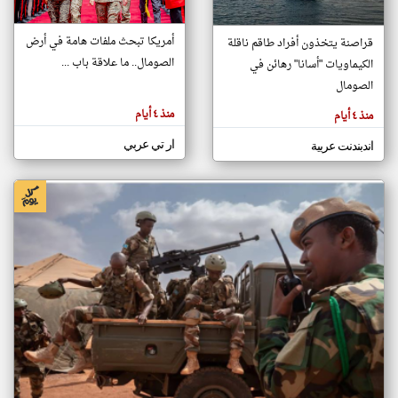
أمريكا تبحث ملفات هامة في أرض
قراصنة يتخذون أفراد طاقم ناقلة
klyoum.com
الصومال.. ما علاقة باب ...
الكيماويات "أسانا" رهائن في
تغيير الدولة
تعبر
الصومال
مصادر الأخبار من الصومال
المقالات
الموجوده
اخبار الصومال على مدار الساعة
هنا عن
منذ ٤ أيام
منذ ٤ أيام
وجهة
نظر
أهم اخبار الصومال العاجلة والمباشرة
كاتبيها.
ار تي عربي
اندبندنت عربية