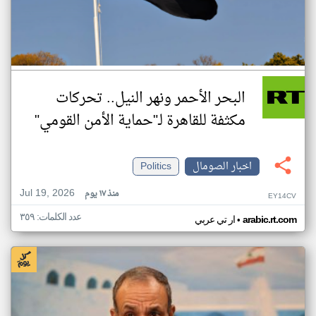
البحر الأحمر ونهر النيل.. تحركات
مكثفة للقاهرة لـ"حماية الأمن القومي"
اخبار الصومال
Politics
Jul 19, 2026
منذ ١٧ يوم
EY14CV
عدد الكلمات: ٣٥٩
•
arabic.rt.com
ار تي عربي