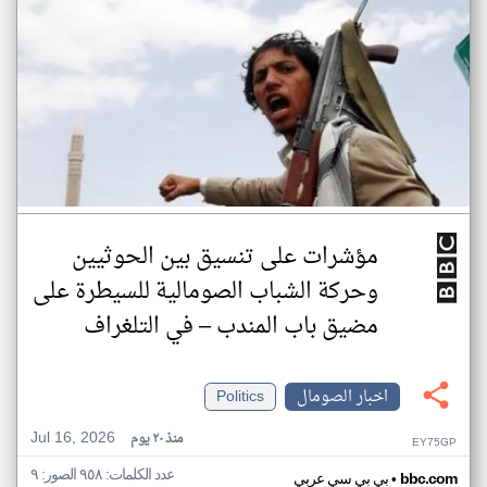
مؤشرات على تنسيق بين الحوثيين
وحركة الشباب الصومالية للسيطرة على
مضيق باب المندب – في التلغراف
اخبار الصومال
Politics
Jul 16, 2026
منذ ٢٠ يوم
EY75GP
عدد الكلمات: ٩٥٨ الصور: ٩
•
bbc.com
بي بي سي عربي