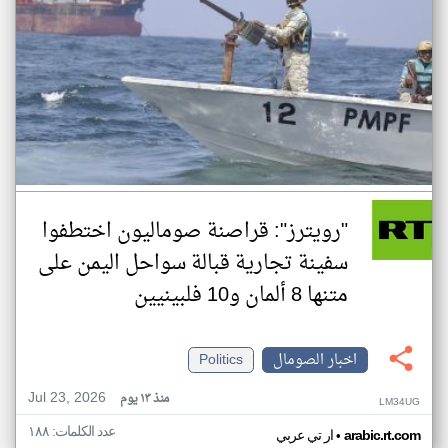
"رويترز": قراصنة صوماليون اختطفوا
سفينة تجارية قبالة سواحل اليمن على
متنها 8 ألمان و10 فلبينيين
اخبار الصومال
Politics
Jul 23, 2026
منذ ١٣ يوم
LM34UG
عدد الكلمات: ١٨٨
•
arabic.rt.com
ار تي عربي