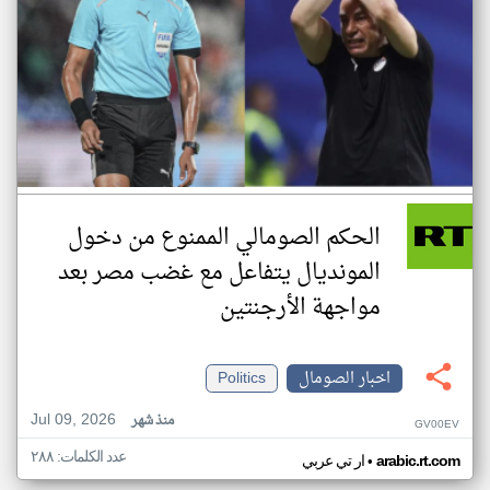
الحكم الصومالي الممنوع من دخول
المونديال يتفاعل مع غضب مصر بعد
مواجهة الأرجنتين
اخبار الصومال
Politics
Jul 09, 2026
منذ شهر
GV00EV
عدد الكلمات: ٢٨٨
•
arabic.rt.com
ار تي عربي