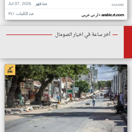
Jul 07, 2026
منذ شهر
KA04MD
عدد الكلمات: ٣٤١
•
arabic.rt.com
ار تي عربي
أخر ساعة في اخبار الصومال