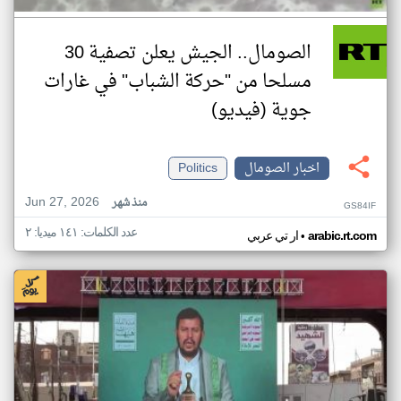
الصومال.. الجيش يعلن تصفية 30
مسلحا من "حركة الشباب" في غارات
جوية (فيديو)
اخبار الصومال
Politics
Jun 27, 2026
منذ شهر
GS84IF
عدد الكلمات: ١٤١ ميديا: ٢
•
arabic.rt.com
ار تي عربي