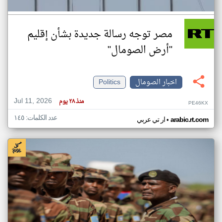
مصر توجه رسالة جديدة بشأن إقليم
"أرض الصومال"
اخبار الصومال
Politics
Jul 11, 2026
منذ ٢٨ يوم
PE46KX
عدد الكلمات: ١٤٥
•
arabic.rt.com
ار تي عربي