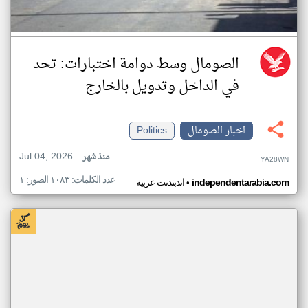
الصومال وسط دوامة اختبارات: تحد
في الداخل وتدويل بالخارج
اخبار الصومال
Politics
Jul 04, 2026
منذ شهر
YA28WN
عدد الكلمات: ١٠٨٣ الصور: ١
•
independentarabia.com
اندبندنت عربية