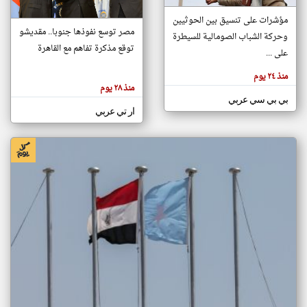
مؤشرات على تنسيق بين الحوثيين
مصر توسع نفوذها جنوبا.. مقديشو
وحركة الشباب الصومالية للسيطرة
klyoum.com
توقع مذكرة تفاهم مع القاهرة
تغيير الدولة
على ...
تعبر
مصادر الأخبار من الصومال
المقالات
منذ ٢٤ يوم
الموجوده
اخبار الصومال على مدار الساعة
هنا عن
منذ ٢٨ يوم
وجهة
بي بي سي عربي
نظر
أهم اخبار الصومال العاجلة والمباشرة
كاتبيها.
ار تي عربي