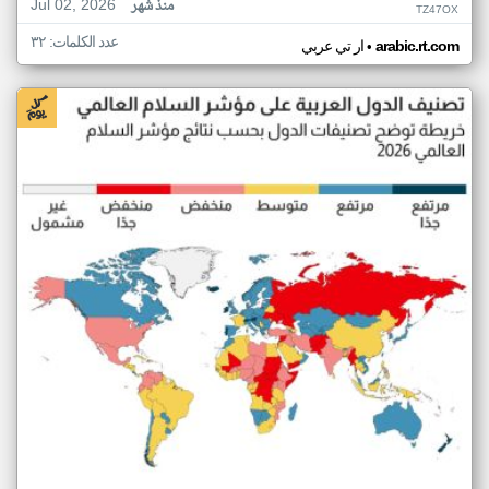
Jul 02, 2026
منذ شهر
TZ47OX
عدد الكلمات: ٣٢
•
arabic.rt.com
ار تي عربي