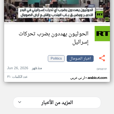
الحوثيون يهددون بضرب تحركات
إسرائيل
اخبار الصومال
Politics
Jun 26, 2026
منذ شهر
DP68YP
عدد الكلمات: ٣١
•
arabic.rt.com
ار تي عربي
المزيد من الأخبار