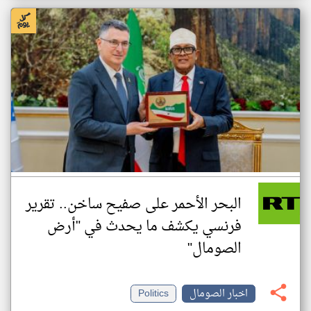
البحر الأحمر على صفيح ساخن.. تقرير
فرنسي يكشف ما يحدث في "أرض
الصومال"
اخبار الصومال
Politics