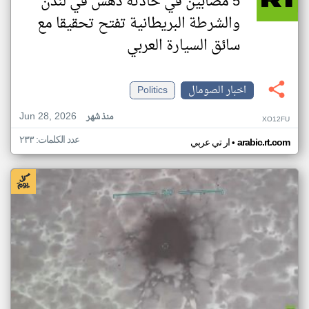
5 مصابين في حادثه دهس في لندن
والشرطة البريطانية تفتح تحقيقا مع
سائق السيارة العربي
اخبار الصومال
Politics
Jun 28, 2026
منذ شهر
XO12FU
عدد الكلمات: ٢٣٣
•
arabic.rt.com
ار تي عربي