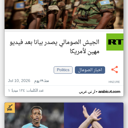
الجيش الصومالي يصدر بيانا بعد فيديو
مهين لأمريكا
اخبار الصومال
Politics
Jul 10, 2026
منذ ٢٩ يوم
HN21RE
عدد الكلمات: ١٢٤ ميديا: ١
•
arabic.rt.com
ار تي عربي