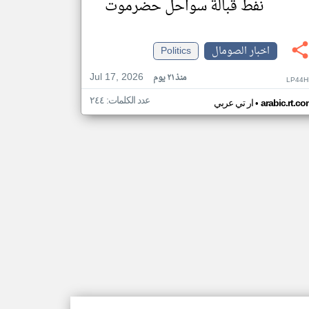
نفط قبالة سواحل حضرموت
اخبار الصومال
Politics
Jul 17, 2026
منذ ٢١ يوم
LP44H
عدد الكلمات: ٢٤٤
•
arabic.rt.c
ار تي عربي