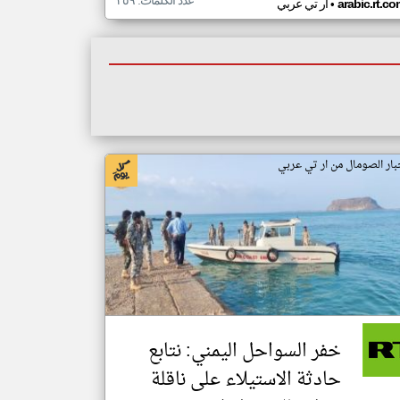
عدد الكلمات: ٣٥٩
•
arabic.rt.c
ار تي عربي
بار الصومال من ار تي عربي
خفر السواحل اليمني: نتابع
حادثة الاستيلاء على ناقلة