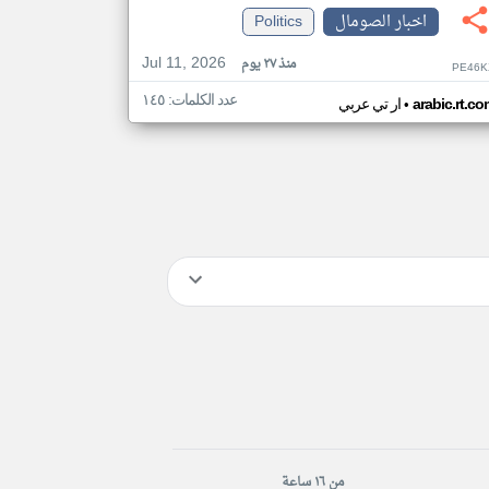
اخبار الصومال
Politics
Jul 11, 2026
منذ ٢٧ يوم
PE46K
عدد الكلمات: ١٤٥
•
arabic.rt.c
ار تي عربي
من ١٦ ساعة