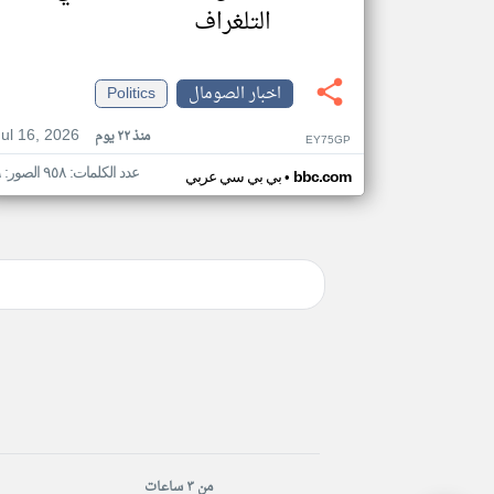
التلغراف
اخبار الصومال
Politics
Jul 16, 2026
منذ ٢٢ يوم
EY75GP
عدد الكلمات: ٩٥٨ الصور: ٩
•
bbc.com
بي بي سي عربي
من ٣ ساعات