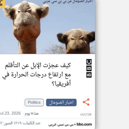
اخبار الصومال من بي بي سي عربي
كيف عجزت الإبل عن التأقلم
مع ارتفاع درجات الحرارة في
أفريقيا؟
اخبار الصومال
Politics
Jul 23, 2026
منذ ١٥ يوم
UU17ZB
عدد الكلمات: ١٢١٩ الصور: ١٢
•
bbc.com
بي بي سي عربي