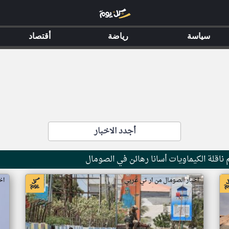
سياسة
رياضة
أقتصاد
أجدد الاخبار
ناقلة الكيماويات أسانا رهائن في الصومال
اخبار الصومال من ار تي عربي
اخ