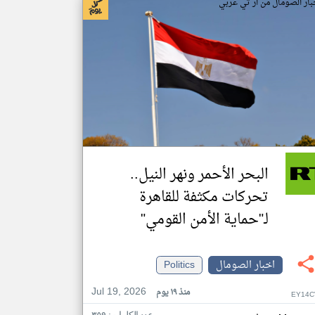
بار الصومال من ار تي عربي
البحر الأحمر ونهر النيل..
تحركات مكثفة للقاهرة
لـ"حماية الأمن القومي"
اخبار الصومال
Politics
Jul 19, 2026
منذ ١٩ يوم
EY14C