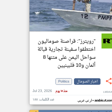
klyoum.com
تغيير الدولة
مصادر الأخبار من الصومال
اخبار الصومال على مدار الساعة
أهم اخبار الصومال العاجلة والمباشرة
"رويترز": قراصنة صوماليون
اختطفوا سفينة تجارية قبالة
سواحل اليمن على متنها 8
ألمان و10 فلبينيين
اخبار الصومال
Politics
Jul 23, 2026
منذ ١٥ يوم
LM34U
عدد الكلمات: ١٨٨
•
arabic.rt.c
ار تي عربي