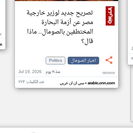
تصريح جديد لوزير خارجية
مصر عن أزمة البحارة
المختطفين بالصومال.. ماذا
E
قال؟
om
اخبار الصومال
Politics
Jul 19, 2026
منذ ١٩ يوم
NR49KM
عدد الكلمات: ٢٢٣
•
arabic.cnn.com
سي ان ان عربي