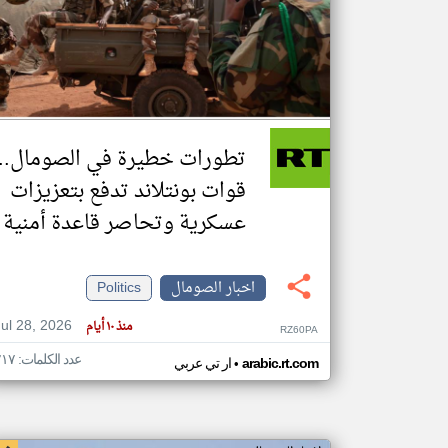
تعبر
المقالات
الموجوده
هنا عن
وجهة
تطورات خطيرة في الصومال..
نظر
كاتبيها.
قوات بونتلاند تدفع بتعزيزات
عسكرية وتحاصر قاعدة أمنية
اخبار الصومال
Politics
Jul 28, 2026
منذ ١٠ أيام
RZ60PA
عدد الكلمات: ٢١٧
•
arabic.rt.com
ار تي عربي