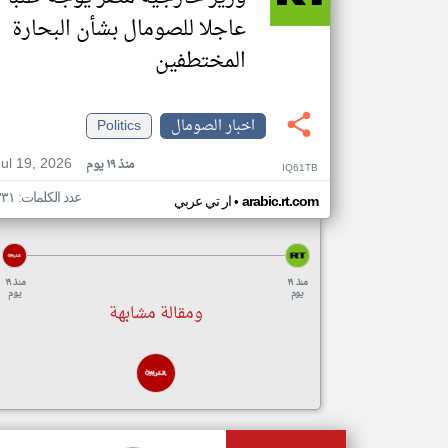
عاجلا للصومال بشأن البحارة
المختطفين
اخبار الصومال
Politics
Jul 19, 2026
منذ ١٩ يوم
IQ61TB
عدد الكلمات: ٣٣١
•
arabic.rt.com
ار تي عربي
منذ ١٩
منذ ١٩
يوم
يوم
ومقالة مشابهة