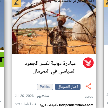
اخبار الصومال من اندبندنت عربية
اخ
مبادرة دولية لكسر الجمود
السياسي في الصومال
اخبار الصومال
Politics
Jul 20, 2026
منذ ١٨ يوم
TG09DS
V
عدد الكلمات: ٩٤٩
•
independentarabia.com
اندبندنت عربية