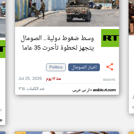
وسط ضغوط دولية.. الصومال
يتجهز لخطوة تأخرت 35 عاما
اخبار الصومال
Politics
Jul 25, 2026
منذ ١٣ يوم
BG04YE
عدد الكلمات: ٣٦٥
•
arabic.rt.com
ار تي عربي
G
om