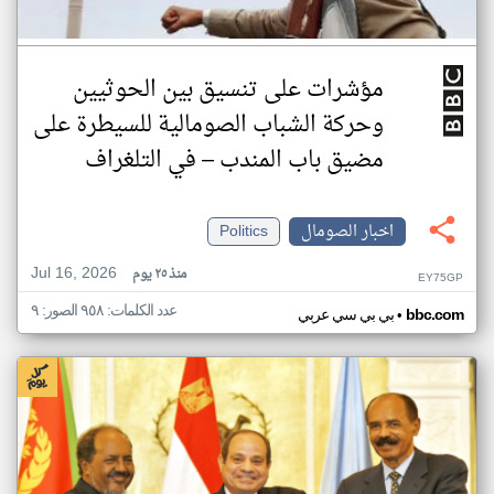
مؤشرات على تنسيق بين الحوثيين
وحركة الشباب الصومالية للسيطرة على
مضيق باب المندب – في التلغراف
اخبار الصومال
Politics
Jul 16, 2026
منذ ٢٥ يوم
EY75GP
عدد الكلمات: ٩٥٨ الصور: ٩
•
bbc.com
بي بي سي عربي