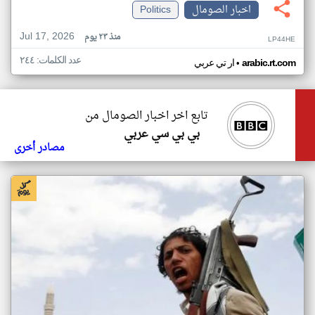
اخبار الصومال
Politics
Jul 17, 2026
منذ ٢٣ يوم
LP44HE
عدد الكلمات: ٢٤٤
•
arabic.rt.com
ار تي عربي
تابع اخر اخبار الصومال من
بي بي سي عربي
مصادر أخرى