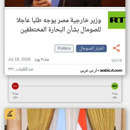
وزير خارجية مصر يوجه طلبا عاجلا
للصومال بشأن البحارة المختطفين
اخبار الصومال
Politics
Jul 19, 2026
منذ ٢١ يوم
IQ61TB
عدد الكلمات: ٣٣١
•
arabic.rt.com
ار تي عربي
منذ ٢١
منذ ٢٢
يوم
يوم