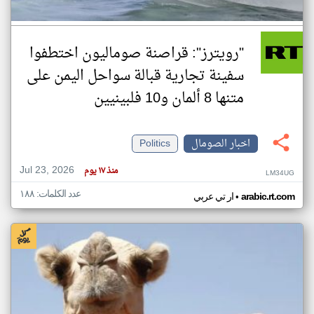
"رويترز": قراصنة صوماليون اختطفوا
سفينة تجارية قبالة سواحل اليمن على
متنها 8 ألمان و10 فلبينيين
اخبار الصومال
Politics
Jul 23, 2026
منذ ١٧ يوم
LM34UG
عدد الكلمات: ١٨٨
•
arabic.rt.com
ار تي عربي