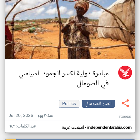
مبادرة دولية لكسر الجمود السياسي
في الصومال
اخبار الصومال
Politics
Jul 20, 2026
منذ ٢٠ يوم
TG09DS
عدد الكلمات: ٩٤٩
•
independentarabia.com
اندبندنت عربية