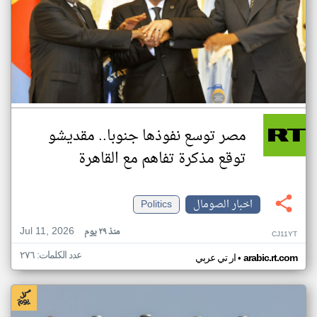
مصر توسع نفوذها جنوبا.. مقديشو
توقع مذكرة تفاهم مع القاهرة
اخبار الصومال
Politics
Jul 11, 2026
منذ ٢٩ يوم
CJ11YT
عدد الكلمات: ٢٧٦
•
arabic.rt.com
ار تي عربي