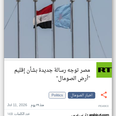
مصر توجه رسالة جديدة بشأن إقليم
"أرض الصومال"
اخبار الصومال
Politics
Jul 11, 2026
منذ ٢٩ يوم
PE46KX
عدد الكلمات: ١٤٥
•
arabic.rt.com
ار تي عربي