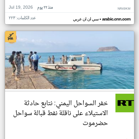
Jul 19, 2026
منذ ٢٢ يوم
NR49KM
عدد الكلمات: ٢٢٣
•
arabic.cnn.com
سي ان ان عربي
خفر السواحل اليمني: نتابع حادثة
الاستيلاء على ناقلة نفط قبالة سواحل
حضرموت