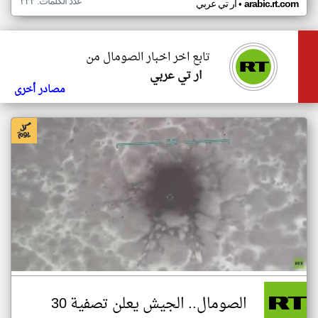
عدد الكلمات: ٢٣٣
•
arabic.rt.com
ار تي عربي
تابع اخر اخبار الصومال من
ار تي عربي
مصادر أخرى
الصومال.. الجيش يعلن تصفية 30