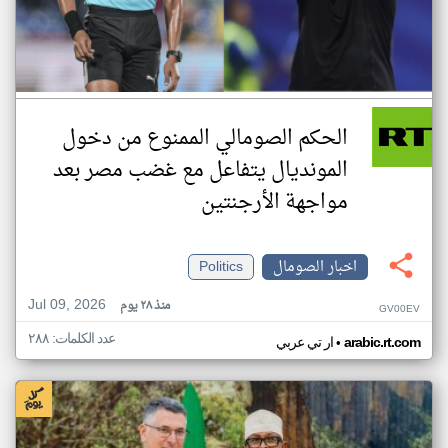
الحكم الصومالي الممنوع من دخول
المونديال يتفاعل مع غضب مصر بعد
مواجهة الأرجنتين
اخبار الصومال
Politics
Jul 09, 2026
منذ ٢٨ يوم
GV00EV
عدد الكلمات: ٢٨٨
•
arabic.rt.com
ار تي عربي