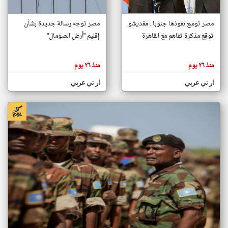
مصر توسع نفوذها جنوبا.. مقديشو
مصر توجه رسالة جديدة بشأن
klyoum.com
توقع مذكرة تفاهم مع القاهرة
إقليم "أرض الصومال"
تغيير الدولة
تعبر
مصادر الأخبار من الصومال
المقالات
الموجوده
اخبار الصومال على مدار الساعة
هنا عن
منذ ٢٦ يوم
منذ ٢٦ يوم
وجهة
نظر
أهم اخبار الصومال العاجلة والمباشرة
كاتبيها.
ار تي عربي
ار تي عربي