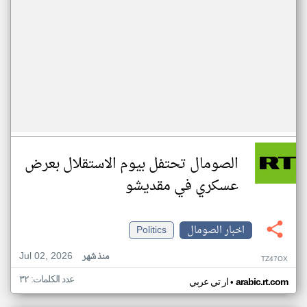
الصومال تحتفل بيوم الاستقلال بعرض
عسكري في مقديشو
اخبار الصومال
Politics
Jul 02, 2026
منذ شهر
TZ47OX
عدد الكلمات: ٣٢
•
arabic.rt.com
ار تي عربي