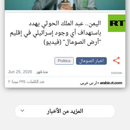
اليمن.. عبد الملك الحوثي يهدد
باستهداف أي وجود إسرائيلي في إقليم
"أرض الصومال" (فيديو)
اخبار الصومال
Politics
Jun 25, 2026
منذ شهر
DS60MI
عدد الكلمات: ٢٣٥ ميديا: ٢
•
arabic.rt.com
ار تي عربي
المزيد من الأخبار