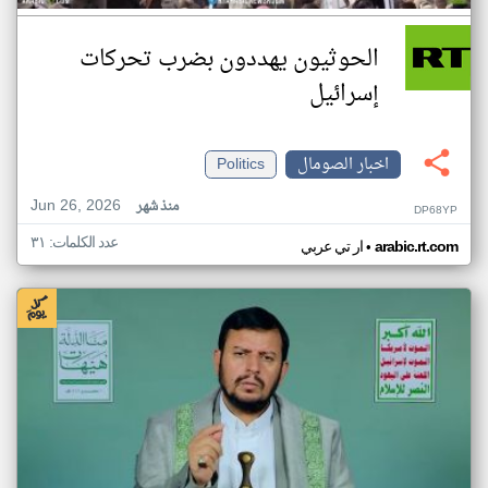
الحوثيون يهددون بضرب تحركات
إسرائيل
اخبار الصومال
Politics
Jun 26, 2026
منذ شهر
DP68YP
عدد الكلمات: ٣١
•
arabic.rt.com
ار تي عربي