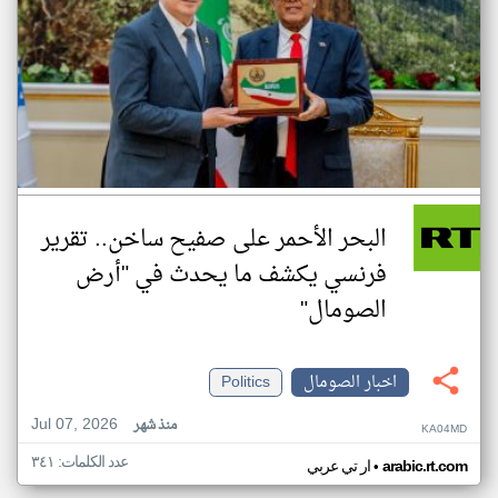
البحر الأحمر على صفيح ساخن.. تقرير
فرنسي يكشف ما يحدث في "أرض
الصومال"
اخبار الصومال
Politics
Jul 07, 2026
منذ شهر
KA04MD
عدد الكلمات: ٣٤١
•
arabic.rt.com
ار تي عربي