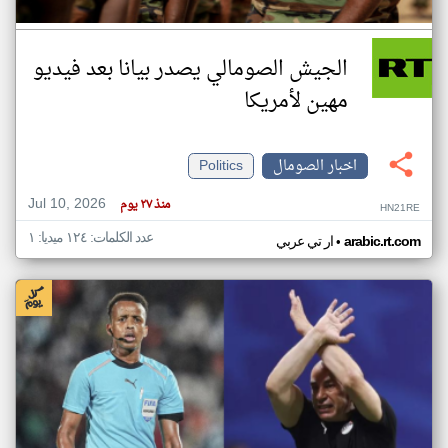
الجيش الصومالي يصدر بيانا بعد فيديو
مهين لأمريكا
اخبار الصومال
Politics
Jul 10, 2026
منذ ٢٧ يوم
HN21RE
عدد الكلمات: ١٢٤ ميديا: ١
•
arabic.rt.com
ار تي عربي