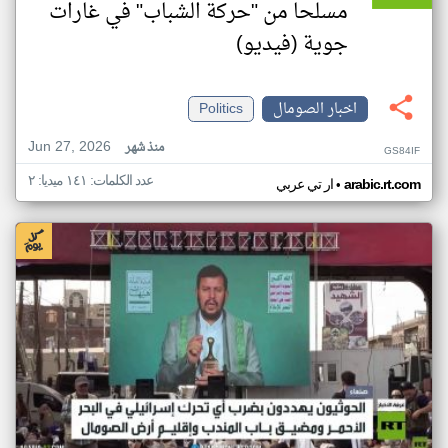
مسلحا من "حركة الشباب" في غارات
جوية (فيديو)
اخبار الصومال
Politics
Jun 27, 2026
منذ شهر
GS84IF
عدد الكلمات: ١٤١ ميديا: ٢
•
arabic.rt.com
ار تي عربي