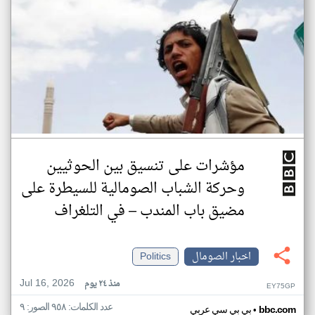
مؤشرات على تنسيق بين الحوثيين
وحركة الشباب الصومالية للسيطرة على
مضيق باب المندب – في التلغراف
اخبار الصومال
Politics
Jul 16, 2026
منذ ٢٤ يوم
EY75GP
عدد الكلمات: ٩٥٨ الصور: ٩
•
bbc.com
بي بي سي عربي