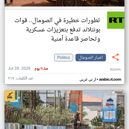
تطورات خطيرة في الصومال.. قوات
بونتلاند تدفع بتعزيزات عسكرية
وتحاصر قاعدة أمنية
اخبار الصومال
Politics
Jul 28, 2026
منذ ١١ يوم
RZ60PA
عدد الكلمات: ٢١٧
•
arabic.rt.com
ار تي عربي