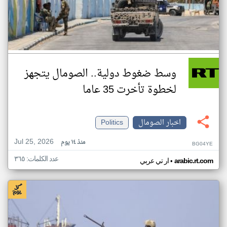
وسط ضغوط دولية.. الصومال يتجهز
لخطوة تأخرت 35 عاما
اخبار الصومال
Politics
Jul 25, 2026
منذ ١٤ يوم
BG04YE
عدد الكلمات: ٣٦٥
•
arabic.rt.com
ار تي عربي