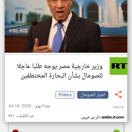
وزير خارجية مصر يوجه طلبا عاجلا
للصومال بشأن البحارة المختطفين
اخبار الصومال
Politics
Jul 19, 2026
منذ ٢١ يوم
IQ61TB
عدد الكلمات: ٣٣١
•
arabic.rt.com
ار تي عربي