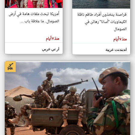
أمريكا تبحث ملفات هامة في أرض
قراصنة يتخذون أفراد طاقم ناقلة
klyoum.com
الصومال.. ما علاقة باب ...
الكيماويات "أسانا" رهائن في
تغيير الدولة
تعبر
الصومال
مصادر الأخبار من الصومال
المقالات
الموجوده
اخبار الصومال على مدار الساعة
هنا عن
منذ ٧ أيام
منذ ٧ أيام
وجهة
نظر
أهم اخبار الصومال العاجلة والمباشرة
كاتبيها.
ار تي عربي
اندبندنت عربية