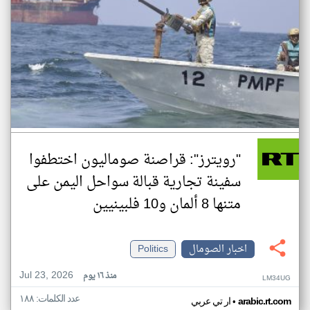
"رويترز": قراصنة صوماليون اختطفوا
سفينة تجارية قبالة سواحل اليمن على
متنها 8 ألمان و10 فلبينيين
اخبار الصومال
Politics
Jul 23, 2026
منذ ١٦ يوم
LM34UG
عدد الكلمات: ١٨٨
•
arabic.rt.com
ار تي عربي