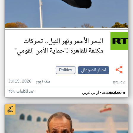
البحر الأحمر ونهر النيل.. تحركات
مكثفة للقاهرة لـ"حماية الأمن القومي"
اخبار الصومال
Politics
Jul 19, 2026
منذ ٢٠ يوم
EY14CV
عدد الكلمات: ٣٥٩
•
arabic.rt.com
ار تي عربي