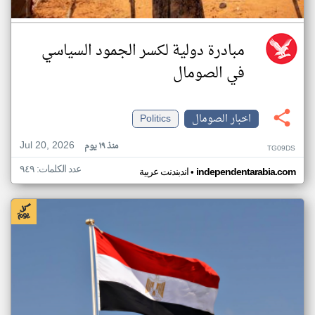
مبادرة دولية لكسر الجمود السياسي
في الصومال
اخبار الصومال
Politics
Jul 20, 2026
منذ ١٩ يوم
TG09DS
عدد الكلمات: ٩٤٩
•
independentarabia.com
اندبندنت عربية