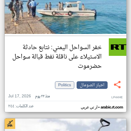
خفر السواحل اليمني: نتابع حادثة
الاستيلاء على ناقلة نفط قبالة سواحل
حضرموت
اخبار الصومال
Politics
Jul 17, 2026
منذ ٢٢ يوم
LP44HE
عدد الكلمات: ٢٤٤
•
arabic.rt.com
ار تي عربي