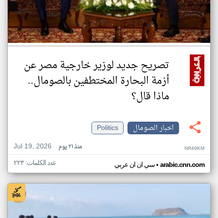
تصريح جديد لوزير خارجية مصر عن
أزمة البحارة المختطفين بالصومال..
ماذا قال؟
اخبار الصومال
Politics
Jul 19, 2026
منذ ٢١ يوم
NR49KM
عدد الكلمات: ٢٢٣
•
arabic.cnn.com
سي ان ان عربي