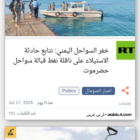
خفر السواحل اليمني: نتابع حادثة
الاستيلاء على ناقلة نفط قبالة سواحل
حضرموت
اخبار الصومال
Politics
Jul 17, 2026
منذ ٢١ يوم
LP44HE
عدد الكلمات: ٢٤٤
•
arabic.rt.com
ار تي عربي