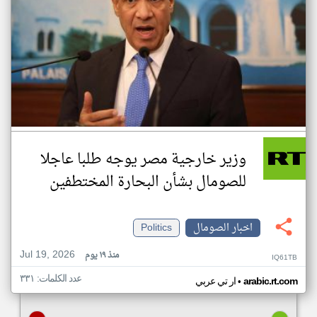
وزير خارجية مصر يوجه طلبا عاجلا
للصومال بشأن البحارة المختطفين
اخبار الصومال
Politics
Jul 19, 2026
منذ ١٩ يوم
IQ61TB
عدد الكلمات: ٣٣١
•
arabic.rt.com
ار تي عربي