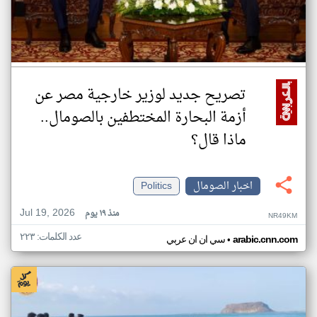
تصريح جديد لوزير خارجية مصر عن
أزمة البحارة المختطفين بالصومال..
ماذا قال؟
اخبار الصومال
Politics
Jul 19, 2026
منذ ١٩ يوم
NR49KM
عدد الكلمات: ٢٢٣
•
arabic.cnn.com
سي ان ان عربي