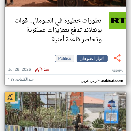
تطورات خطيرة في الصومال.. قوات
بونتلاند تدفع بتعزيزات عسكرية
وتحاصر قاعدة أمنية
اخبار الصومال
Politics
Jul 28, 2026
منذ ١٠ أيام
RZ60PA
عدد الكلمات: ٢١٧
•
arabic.rt.com
ار تي عربي