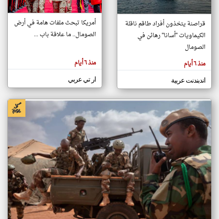
أمريكا تبحث ملفات هامة في أرض
قراصنة يتخذون أفراد طاقم ناقلة
klyoum.com
الصومال.. ما علاقة باب ...
الكيماويات "أسانا" رهائن في
تغيير الدولة
تعبر
الصومال
مصادر الأخبار من الصومال
المقالات
الموجوده
اخبار الصومال على مدار الساعة
هنا عن
منذ ٦ أيام
منذ ٦ أيام
وجهة
نظر
أهم اخبار الصومال العاجلة والمباشرة
كاتبيها.
ار تي عربي
اندبندنت عربية