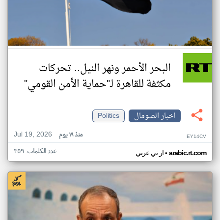
البحر الأحمر ونهر النيل.. تحركات
مكثفة للقاهرة لـ"حماية الأمن القومي"
اخبار الصومال
Politics
Jul 19, 2026
منذ ١٩ يوم
EY14CV
عدد الكلمات: ٣٥٩
•
arabic.rt.com
ار تي عربي