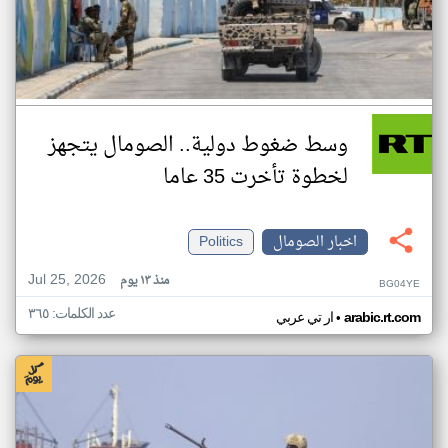
وسط ضغوط دولية.. الصومال يتجهز
لخطوة تأخرت 35 عاما
اخبار الصومال
Politics
Jul 25, 2026
منذ ١٣ يوم
BG04YE
عدد الكلمات: ٣٦٥
•
arabic.rt.com
ار تي عربي