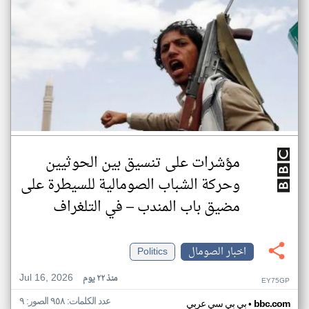
مؤشرات على تنسيق بين الحوثيين
وحركة الشباب الصومالية للسيطرة على
مضيق باب المندب – في التلغراف
اخبار الصومال
Politics
Jul 16, 2026
منذ ٢٢ يوم
EY75GP
عدد الكلمات: ٩٥٨ الصور: ٩
•
bbc.com
بي بي سي عربي