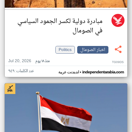
مبادرة دولية لكسر الجمود السياسي
في الصومال
اخبار الصومال
Politics
Jul 20, 2026
منذ ١٨ يوم
TG09DS
عدد الكلمات: ٩٤٩
•
independentarabia.com
اندبندنت عربية