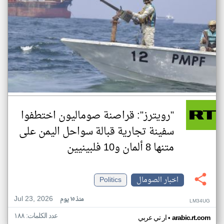
"رويترز": قراصنة صوماليون اختطفوا
سفينة تجارية قبالة سواحل اليمن على
متنها 8 ألمان و10 فلبينيين
اخبار الصومال
Politics
Jul 23, 2026
منذ ١٥ يوم
LM34UG
عدد الكلمات: ١٨٨
•
arabic.rt.com
ار تي عربي