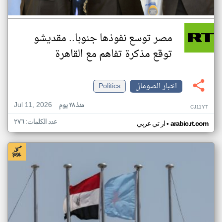
مصر توسع نفوذها جنوبا.. مقديشو
توقع مذكرة تفاهم مع القاهرة
اخبار الصومال
Politics
Jul 11, 2026
منذ ٢٨ يوم
CJ11YT
عدد الكلمات: ٢٧٦
•
arabic.rt.com
ار تي عربي