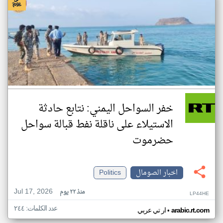
خفر السواحل اليمني: نتابع حادثة
الاستيلاء على ناقلة نفط قبالة سواحل
حضرموت
اخبار الصومال
Politics
Jul 17, 2026
منذ ٢٢ يوم
LP44HE
عدد الكلمات: ٢٤٤
•
arabic.rt.com
ار تي عربي