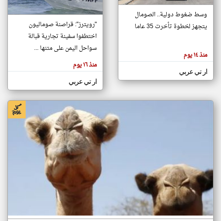
وسط ضغوط دولية.. الصومال
"رويترز": قراصنة صوماليون
يتجهز لخطوة تأخرت 35 عاما
klyoum.com
تغيير الدولة
اختطفوا سفينة تجارية قبالة
تعبر
مصادر الأخبار من الصومال
سواحل اليمن على متنها ...
المقالات
منذ ١٤ يوم
الموجوده
اخبار الصومال على مدار الساعة
هنا عن
منذ ١٦ يوم
وجهة
ار تي عربي
نظر
أهم اخبار الصومال العاجلة والمباشرة
كاتبيها.
ار تي عربي