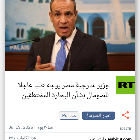
وزير خارجية مصر يوجه طلبا عاجلا
للصومال بشأن البحارة المختطفين
اخبار الصومال
Politics
Jul 19, 2026
منذ ٢٠ يوم
IQ61TB
عدد الكلمات: ٣٣١
•
arabic.rt.com
ار تي عربي