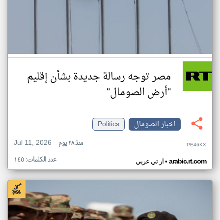
مصر توجه رسالة جديدة بشأن إقليم
"أرض الصومال"
اخبار الصومال
Politics
Jul 11, 2026
منذ ٢٨ يوم
PE46KX
عدد الكلمات: ١٤٥
•
arabic.rt.com
ار تي عربي