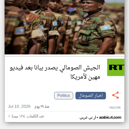
الجيش الصومالي يصدر بيانا بعد فيديو
مهين لأمريكا
اخبار الصومال
Politics
Jul 10, 2026
منذ ٢٩ يوم
HN21RE
عدد الكلمات: ١٢٤ ميديا: ١
•
arabic.rt.com
ار تي عربي