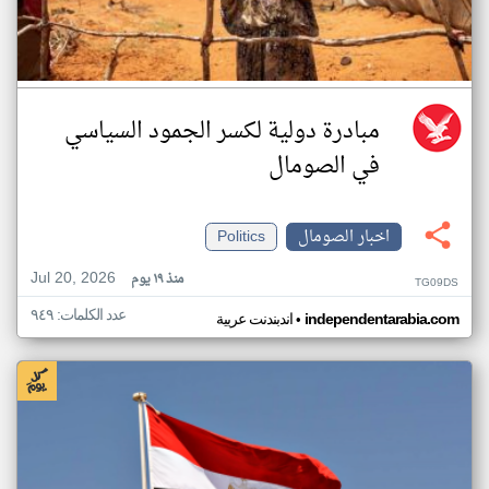
مبادرة دولية لكسر الجمود السياسي
في الصومال
اخبار الصومال
Politics
Jul 20, 2026
منذ ١٩ يوم
TG09DS
عدد الكلمات: ٩٤٩
•
independentarabia.com
اندبندنت عربية