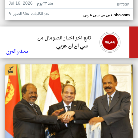
Jul 16, 2026
منذ ٢٣ يوم
EY75GP
عدد الكلمات: ٩٥٨ الصور: ٩
•
bbc.com
بي بي سي عربي
تابع اخر اخبار الصومال من
سي ان ان عربي
مصادر أخرى