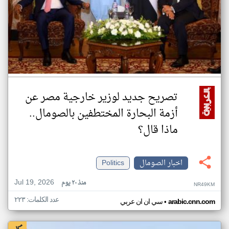
تصريح جديد لوزير خارجية مصر عن
أزمة البحارة المختطفين بالصومال..
ماذا قال؟
اخبار الصومال
Politics
Jul 19, 2026
منذ ٢٠ يوم
NR49KM
عدد الكلمات: ٢٢٣
•
arabic.cnn.com
سي ان ان عربي