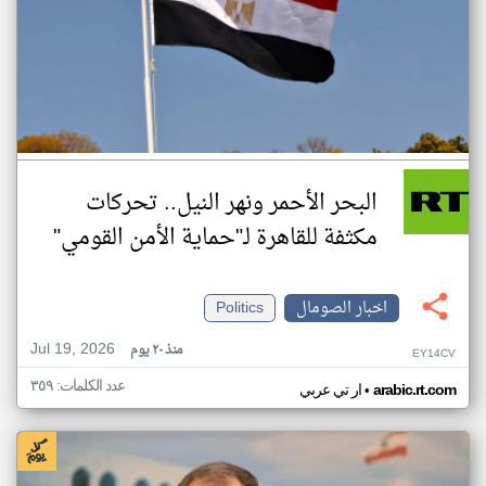
البحر الأحمر ونهر النيل.. تحركات
مكثفة للقاهرة لـ"حماية الأمن القومي"
اخبار الصومال
Politics
Jul 19, 2026
منذ ٢٠ يوم
EY14CV
عدد الكلمات: ٣٥٩
•
arabic.rt.com
ار تي عربي