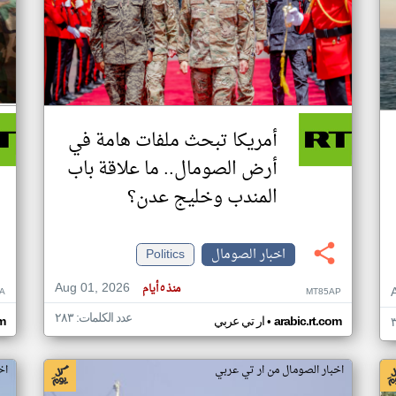
أمريكا تبحث ملفات هامة في
أرض الصومال.. ما علاقة باب
المندب وخليج عدن؟
اخبار الصومال
Politics
Aug 01, 2026
منذ ٥ أيام
A
MT85AP
عدد الكلمات: ٢٨٣
•
arabic.rt.com
ار تي عربي
om
اخبار الصومال من ار تي عربي
اخ