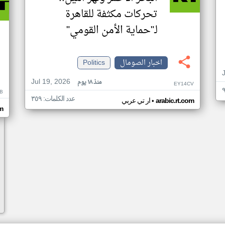
تحركات مكثفة للقاهرة
لـ"حماية الأمن القومي"
اخبار الصومال
Politics
Jul 19, 2026
منذ ١٨ يوم
EY14CV
B
عدد الكلمات: ٣٥٩
•
arabic.rt.com
ار تي عربي
om