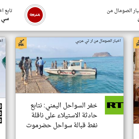
بار الصومال من
تابع ا
سي ا
اخبار الصومال من ار تي عربي
اخ
خفر السواحل اليمني: نتابع
حادثة الاستيلاء على ناقلة
نفط قبالة سواحل حضرموت