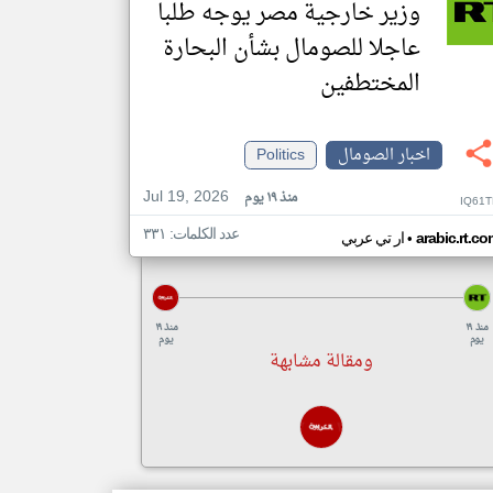
وزير خارجية مصر يوجه طلبا
عاجلا للصومال بشأن البحارة
المختطفين
اخبار الصومال
Politics
Jul 19, 2026
منذ ١٩ يوم
IQ61T
عدد الكلمات: ٣٣١
•
arabic.rt.c
ار تي عربي
منذ ١٩
منذ ١٩
يوم
يوم
ومقالة مشابهة