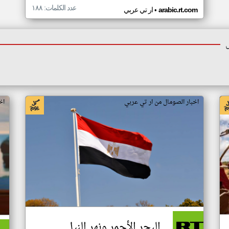
عدد الكلمات: ١٨٨
•
arabic.rt.com
ار تي عربي
اخبار الصومال من ار تي عربي
اخ
البحر الأحمر ونهر النيل..