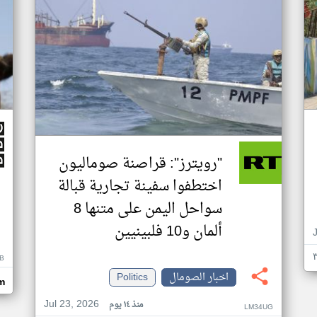
"رويترز": قراصنة صوماليون
اختطفوا سفينة تجارية قبالة
سواحل اليمن على متنها 8
ألمان و10 فلبينيين
B
اخبار الصومال
Politics
m
Jul 23, 2026
منذ ١٤ يوم
LM34UG