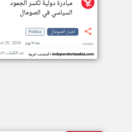
مبادرة دولية لكسر الجمود
السياسي في الصومال
اخبار الصومال
Politics
Jul 20, 2026
منذ ١٧ يوم
TG09DS
عدد الكلمات: ٩٤٩
•
independentarabia.com
اندبندنت عربية