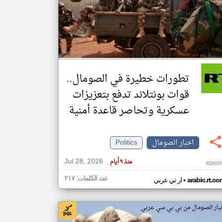
klyoum.com
تغيير الدولة
مصادر الأخبار من الصومال
اخبار الصومال على مدار الساعة
تطورات خطيرة في الصومال..
أهم اخبار الصومال العاجلة والمباشرة
قوات بونتلاند تدفع بتعزيزات
عسكرية وتحاصر قاعدة أمنية
اخبار الصومال
Politics
Jul 28, 2026
منذ ٩ أيام
RZ60P
عدد الكلمات: ٢١٧
•
arabic.rt.c
ار تي عربي
بار الصومال من بي بي سي عربي