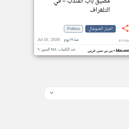
مضيق باب المندب – في
التلغراف
اخبار الصومال
Politics
Jul 16, 2026
منذ ٢٢ يوم
EY75G
عدد الكلمات: ٩٥٨ الصور: ٩
•
bbc.co
بي بي سي عربي