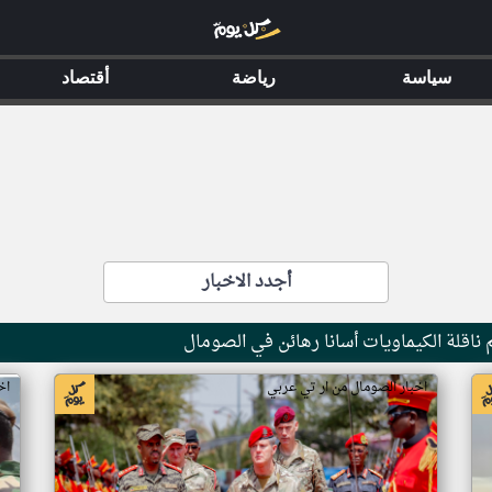
سياسة
رياضة
أقتصاد
أجدد الاخبار
ناقلة الكيماويات أسانا رهائن في الصومال
اخبار الصومال من ار تي عربي
اخ