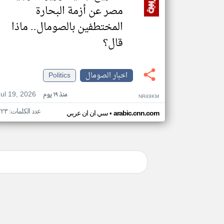
مصر عن أزمة البحارة
المختطفين بالصومال.. ماذا
قال؟
اخبار الصومال
Politics
Jul 19, 2026
منذ ١٩ يوم
NR49KM
عدد الكلمات: ٢٢٣
•
arabic.cnn.com
سي ان ان عربي