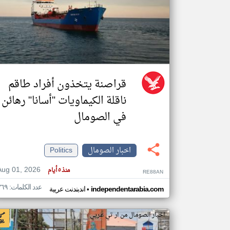
تعبر
المقالات
الموجوده
هنا عن
وجهة
نظر
قراصنة يتخذون أفراد طاقم
كاتبيها.
ناقلة الكيماويات "أسانا" رهائن
في الصومال
اخبار الصومال
Politics
Aug 01, 2026
منذ ٥ أيام
RE88AN
عدد الكلمات: ٣٦٩
•
independentarabia.com
اندبندنت عربية
اخبار الصومال من ار تي عربي