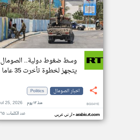
وسط ضغوط دولية.. الصومال
يتجهز لخطوة تأخرت 35 عاما
اخبار الصومال
Politics
Jul 25, 2026
منذ ١٣ يوم
BG04YE
عدد الكلمات: ٣٦٥
•
arabic.rt.com
ار تي عربي