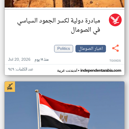
مبادرة دولية لكسر الجمود السياسي
في الصومال
اخبار الصومال
Politics
Jul 20, 2026
منذ ١٩ يوم
TG09DS
عدد الكلمات: ٩٤٩
•
independentarabia.com
اندبندنت عربية