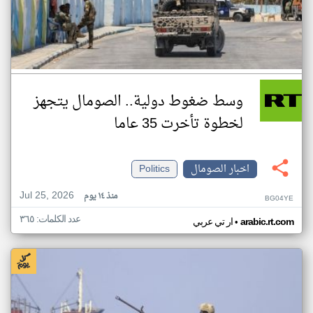
وسط ضغوط دولية.. الصومال يتجهز
لخطوة تأخرت 35 عاما
اخبار الصومال
Politics
Jul 25, 2026
منذ ١٤ يوم
BG04YE
عدد الكلمات: ٣٦٥
•
arabic.rt.com
ار تي عربي