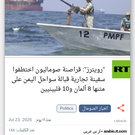
"رويترز": قراصنة صوماليون اختطفوا
سفينة تجارية قبالة سواحل اليمن على
متنها 8 ألمان و10 فلبينيين
اخبار الصومال
Politics
Jul 23, 2026
منذ ١٦ يوم
LM34UG
عدد الكلمات: ١٨٨
•
arabic.rt.com
ار تي عربي