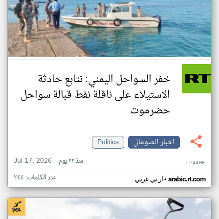
خفر السواحل اليمني: نتابع حادثة
الاستيلاء على ناقلة نفط قبالة سواحل
حضرموت
اخبار الصومال
Politics
Jul 17, 2026
منذ ٢٢ يوم
LP44HE
عدد الكلمات: ٢٤٤
•
arabic.rt.com
ار تي عربي