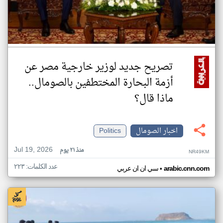
تصريح جديد لوزير خارجية مصر عن
أزمة البحارة المختطفين بالصومال..
ماذا قال؟
اخبار الصومال
Politics
Jul 19, 2026
منذ ٢١ يوم
NR49KM
عدد الكلمات: ٢٢٣
•
arabic.cnn.com
سي ان ان عربي