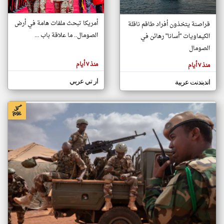
أمريكا تبحث ملفات هامة في أرض
قراصنة يتخذون أفراد طاقم ناقلة
klyoum.com
الصومال.. ما علاقة باب ...
الكيماويات "أسانا" رهائن في
تغيير الدولة
تعبر
الصومال
مصادر الأخبار من الصومال
المقالات
الموجوده
اخبار الصومال على مدار الساعة
هنا عن
منذ ٧ أيام
منذ ٧ أيام
وجهة
نظر
أهم اخبار الصومال العاجلة والمباشرة
كاتبيها.
ار تي عربي
اندبندنت عربية