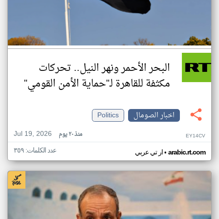
البحر الأحمر ونهر النيل.. تحركات
مكثفة للقاهرة لـ"حماية الأمن القومي"
اخبار الصومال
Politics
Jul 19, 2026
منذ ٢٠ يوم
EY14CV
عدد الكلمات: ٣٥٩
•
arabic.rt.com
ار تي عربي