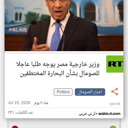
وزير خارجية مصر يوجه طلبا عاجلا
للصومال بشأن البحارة المختطفين
اخبار الصومال
Politics
Jul 19, 2026
منذ ٢٠ يوم
IQ61TB
عدد الكلمات: ٣٣١
•
arabic.rt.com
ار تي عربي