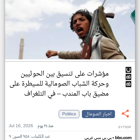
مؤشرات على تنسيق بين الحوثيين
وحركة الشباب الصومالية للسيطرة على
مضيق باب المندب – في التلغراف
اخبار الصومال
Politics
Jul 16, 2026
منذ ٢٤ يوم
EY75GP
عدد الكلمات: ٩٥٨ الصور: ٩
•
bbc.com
بي بي سي عربي