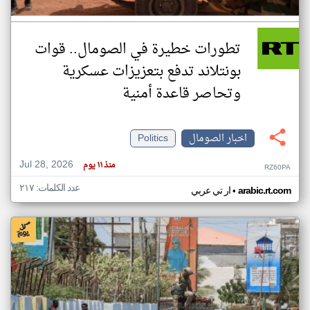
تطورات خطيرة في الصومال.. قوات
بونتلاند تدفع بتعزيزات عسكرية
وتحاصر قاعدة أمنية
اخبار الصومال
Politics
Jul 28, 2026
منذ ١١ يوم
RZ60PA
عدد الكلمات: ٢١٧
•
arabic.rt.com
ار تي عربي