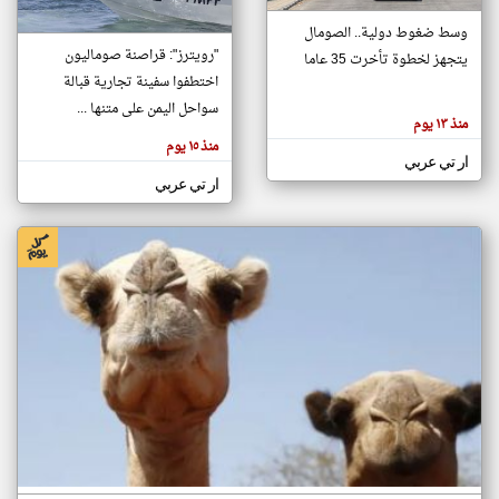
وسط ضغوط دولية.. الصومال
"رويترز": قراصنة صوماليون
يتجهز لخطوة تأخرت 35 عاما
klyoum.com
تغيير الدولة
اختطفوا سفينة تجارية قبالة
تعبر
مصادر الأخبار من الصومال
سواحل اليمن على متنها ...
المقالات
منذ ١٣ يوم
الموجوده
اخبار الصومال على مدار الساعة
هنا عن
منذ ١٥ يوم
وجهة
ار تي عربي
نظر
أهم اخبار الصومال العاجلة والمباشرة
كاتبيها.
ار تي عربي