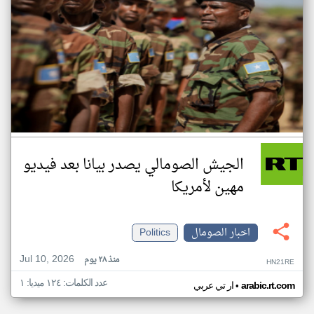
الجيش الصومالي يصدر بيانا بعد فيديو
مهين لأمريكا
اخبار الصومال
Politics
Jul 10, 2026
منذ ٢٨ يوم
HN21RE
عدد الكلمات: ١٢٤ ميديا: ١
•
arabic.rt.com
ار تي عربي