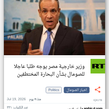
وزير خارجية مصر يوجه طلبا عاجلا
للصومال بشأن البحارة المختطفين
اخبار الصومال
Politics
Jul 19, 2026
منذ ١٩ يوم
IQ61TB
عدد الكلمات: ٣٣١
•
arabic.rt.com
ار تي عربي