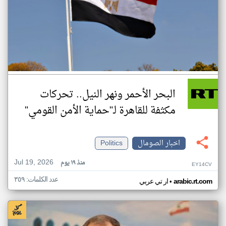
البحر الأحمر ونهر النيل.. تحركات
مكثفة للقاهرة لـ"حماية الأمن القومي"
اخبار الصومال
Politics
Jul 19, 2026
منذ ١٩ يوم
EY14CV
عدد الكلمات: ٣٥٩
•
arabic.rt.com
ار تي عربي