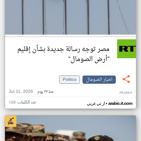
مصر توجه رسالة جديدة بشأن إقليم
"أرض الصومال"
اخبار الصومال
Politics
Jul 11, 2026
منذ ٢٧ يوم
PE46KX
عدد الكلمات: ١٤٥
•
arabic.rt.com
ار تي عربي