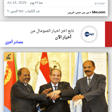
Jul 16, 2026
منذ ٢٢ يوم
EY75GP
عدد الكلمات: ٩٥٨ الصور: ٩
•
bbc.com
بي بي سي عربي
تابع اخر اخبار الصومال من
أخبار الآن
مصادر أخرى