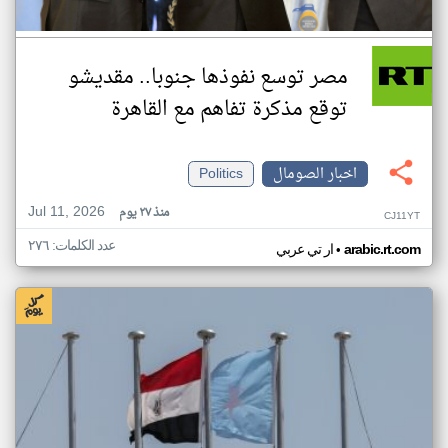
مصر توسع نفوذها جنوبا.. مقديشو
توقع مذكرة تفاهم مع القاهرة
اخبار الصومال
Politics
Jul 11, 2026
منذ ٢٧ يوم
CJ11YT
عدد الكلمات: ٢٧٦
•
arabic.rt.com
ار تي عربي