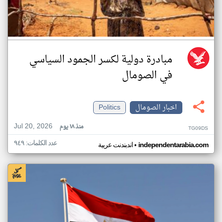
مبادرة دولية لكسر الجمود السياسي
في الصومال
اخبار الصومال
Politics
Jul 20, 2026
منذ ١٨ يوم
TG09DS
عدد الكلمات: ٩٤٩
•
independentarabia.com
اندبندنت عربية