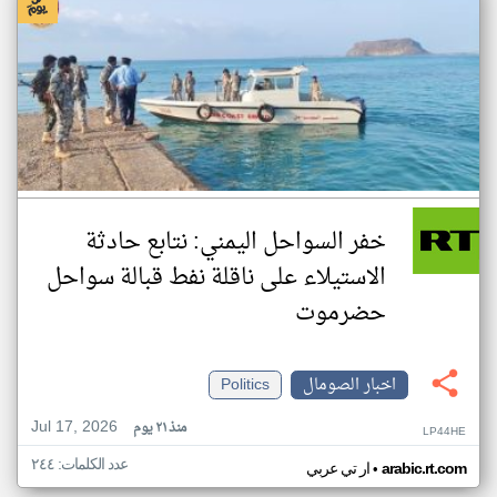
خفر السواحل اليمني: نتابع حادثة
الاستيلاء على ناقلة نفط قبالة سواحل
حضرموت
اخبار الصومال
Politics
Jul 17, 2026
منذ ٢١ يوم
LP44HE
عدد الكلمات: ٢٤٤
•
arabic.rt.com
ار تي عربي