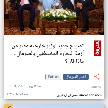
تصريح جديد لوزير خارجية مصر عن
أزمة البحارة المختطفين بالصومال..
ماذا قال؟
اخبار الصومال
Politics
Jul 19, 2026
منذ ١٩ يوم
NR49KM
عدد الكلمات: ٢٢٣
•
arabic.cnn.com
سي ان ان عربي