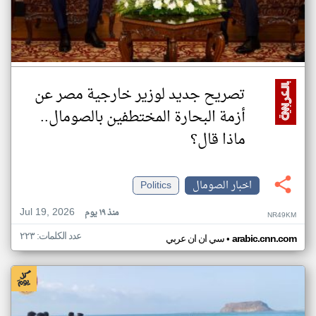
تصريح جديد لوزير خارجية مصر عن
أزمة البحارة المختطفين بالصومال..
ماذا قال؟
اخبار الصومال
Politics
Jul 19, 2026
منذ ١٩ يوم
NR49KM
عدد الكلمات: ٢٢٣
•
arabic.cnn.com
سي ان ان عربي