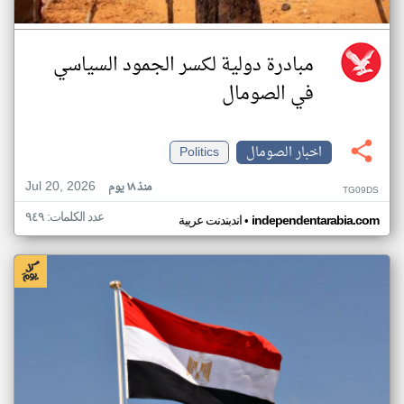
مبادرة دولية لكسر الجمود السياسي
في الصومال
اخبار الصومال
Politics
Jul 20, 2026
منذ ١٨ يوم
TG09DS
عدد الكلمات: ٩٤٩
•
independentarabia.com
اندبندنت عربية