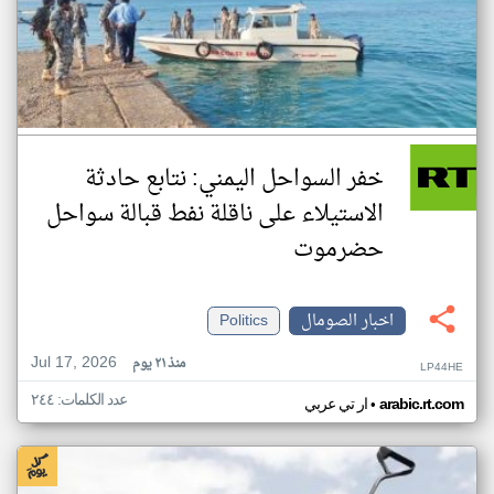
خفر السواحل اليمني: نتابع حادثة
الاستيلاء على ناقلة نفط قبالة سواحل
حضرموت
اخبار الصومال
Politics
Jul 17, 2026
منذ ٢١ يوم
LP44HE
عدد الكلمات: ٢٤٤
•
arabic.rt.com
ار تي عربي