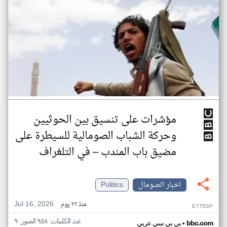
مؤشرات على تنسيق بين الحوثيين
وحركة الشباب الصومالية للسيطرة على
مضيق باب المندب – في التلغراف
اخبار الصومال
Politics
Jul 16, 2026
منذ ٢٢ يوم
EY75GP
عدد الكلمات: ٩٥٨ الصور: ٩
•
bbc.com
بي بي سي عربي