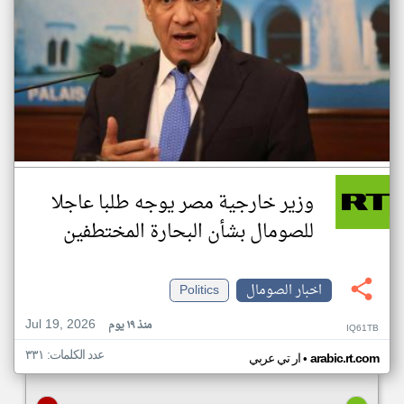
وزير خارجية مصر يوجه طلبا عاجلا
للصومال بشأن البحارة المختطفين
اخبار الصومال
Politics
Jul 19, 2026
منذ ١٩ يوم
IQ61TB
عدد الكلمات: ٣٣١
•
arabic.rt.com
ار تي عربي