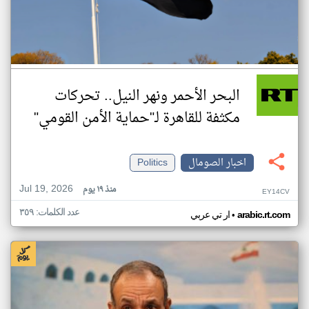
البحر الأحمر ونهر النيل.. تحركات
مكثفة للقاهرة لـ"حماية الأمن القومي"
اخبار الصومال
Politics
Jul 19, 2026
منذ ١٩ يوم
EY14CV
عدد الكلمات: ٣٥٩
•
arabic.rt.com
ار تي عربي