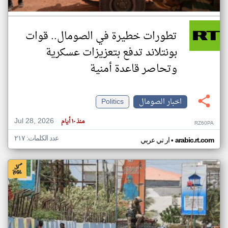
تطورات خطيرة في الصومال.. قوات
بونتلاند تدفع بتعزيزات عسكرية
وتحاصر قاعدة أمنية
اخبار الصومال
Politics
Jul 28, 2026
منذ ١٠ أيام
RZ60PA
عدد الكلمات: ٢١٧
•
arabic.rt.com
ار تي عربي