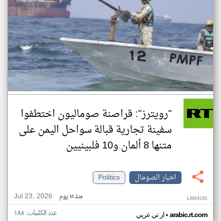
"رويترز": قراصنة صوماليون اختطفوا
سفينة تجارية قبالة سواحل اليمن على
متنها 8 ألمان و10 فلبينيين
اخبار الصومال
Politics
Jul 23, 2026
منذ ١٥ يوم
LM34UG
عدد الكلمات: ١٨٨
•
arabic.rt.com
ار تي عربي