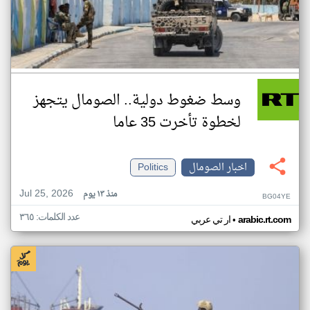
وسط ضغوط دولية.. الصومال يتجهز
لخطوة تأخرت 35 عاما
اخبار الصومال
Politics
Jul 25, 2026
منذ ١٣ يوم
BG04YE
عدد الكلمات: ٣٦٥
•
arabic.rt.com
ار تي عربي