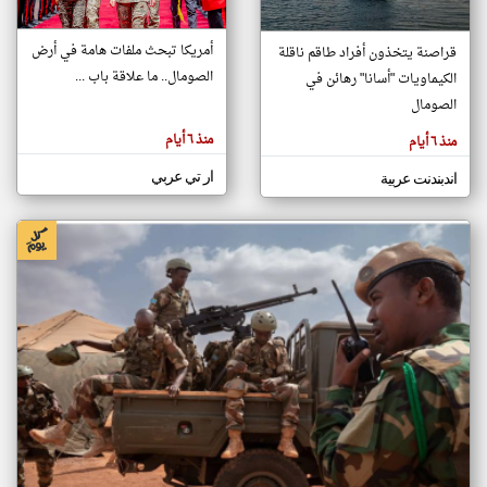
أمريكا تبحث ملفات هامة في أرض
قراصنة يتخذون أفراد طاقم ناقلة
klyoum.com
الصومال.. ما علاقة باب ...
الكيماويات "أسانا" رهائن في
تغيير الدولة
تعبر
الصومال
مصادر الأخبار من الصومال
المقالات
الموجوده
اخبار الصومال على مدار الساعة
هنا عن
منذ ٦ أيام
منذ ٦ أيام
وجهة
نظر
أهم اخبار الصومال العاجلة والمباشرة
كاتبيها.
ار تي عربي
اندبندنت عربية