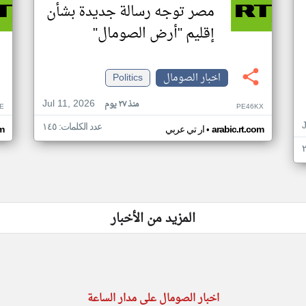
مصر توجه رسالة جديدة بشأن
إقليم "أرض الصومال"
اخبار الصومال
Politics
Jul 11, 2026
منذ ٢٧ يوم
E
PE46KX
عدد الكلمات: ١٤٥
•
arabic.rt.com
ار تي عربي
om
المزيد من الأخبار
اخبار الصومال على مدار الساعة