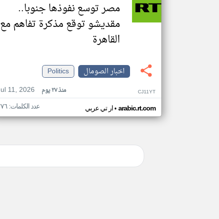
مصر توسع نفوذها جنوبا..
مقديشو توقع مذكرة تفاهم مع
القاهرة
اخبار الصومال
Politics
Jul 11, 2026
منذ ٢٧ يوم
CJ11YT
عدد الكلمات: ٢٧٦
•
arabic.rt.com
ار تي عربي