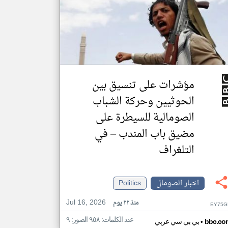
مؤشرات على تنسيق بين
الحوثيين وحركة الشباب
الصومالية للسيطرة على
مضيق باب المندب – في
التلغراف
اخبار الصومال
Politics
Jul 16, 2026
منذ ٢٢ يوم
EY75G
عدد الكلمات: ٩٥٨ الصور: ٩
•
bbc.co
بي بي سي عربي