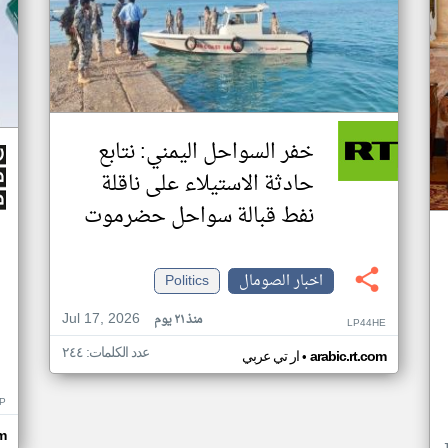
خفر السواحل اليمني: نتابع
حادثة الاستيلاء على ناقلة
نفط قبالة سواحل حضرموت
اخبار الصومال
Politics
Jul 17, 2026
منذ ٢١ يوم
LP44HE
عدد الكلمات: ٢٤٤
•
arabic.rt.com
ار تي عربي
P
m