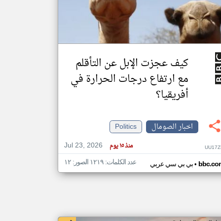
klyoum.com
تغيير الدولة
مصادر الأخبار من الصومال
كيف عجزت الإبل عن التأقلم
اخبار الصومال على مدار الساعة
مع ارتفاع درجات الحرارة في
أهم اخبار الصومال العاجلة والمباشرة
أفريقيا؟
اخبار الصومال
Politics
Jul 23, 2026
منذ ١٥ يوم
UU17Z
عدد الكلمات: ١٢١٩ الصور: ١٢
•
bbc.co
بي بي سي عربي