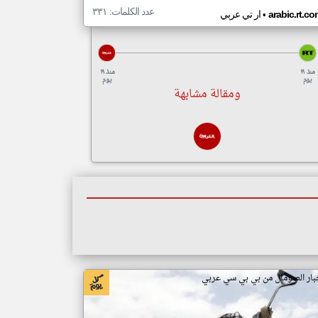
عدد الكلمات: ٣٣١
•
arabic.rt.c
ار تي عربي
منذ ١٩
منذ ١٩
يوم
يوم
ومقالة مشابهة
بار الصومال من بي بي سي عربي