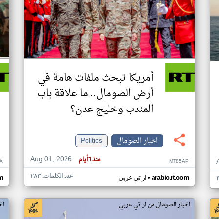
أمريكا تبحث ملفات هامة في
أرض الصومال.. ما علاقة باب
المندب وخليج عدن؟
اخبار الصومال
Politics
Aug 01, 2026
منذ ٦ أيام
A
MT85AP
عدد الكلمات: ٢٨٣
•
arabic.rt.com
ار تي عربي
om
اخبار الصومال من ار تي عربي
اخ