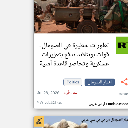
klyoum.com
تغيير الدولة
مصادر الأخبار من الصومال
اخبار الصومال على مدار الساعة
تطورات خطيرة في الصومال..
أهم اخبار الصومال العاجلة والمباشرة
قوات بونتلاند تدفع بتعزيزات
عسكرية وتحاصر قاعدة أمنية
اخبار الصومال
Politics
Jul 28, 2026
منذ ١٠ أيام
RZ60P
عدد الكلمات: ٢١٧
•
arabic.rt.c
ار تي عربي
بار الصومال من بي بي سي عربي