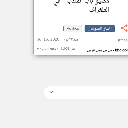
مضيق باب المندب – في
التلغراف
اخبار الصومال
Politics
Jul 16, 2026
منذ ٢٢ يوم
EY75G
عدد الكلمات: ٩٥٨ الصور: ٩
•
bbc.co
بي بي سي عربي