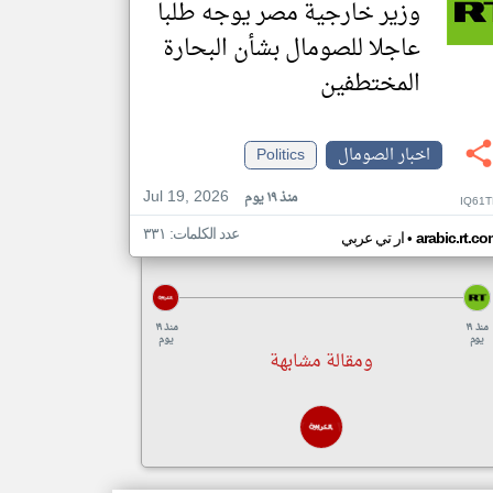
وزير خارجية مصر يوجه طلبا
عاجلا للصومال بشأن البحارة
المختطفين
اخبار الصومال
Politics
Jul 19, 2026
منذ ١٩ يوم
IQ61T
عدد الكلمات: ٣٣١
•
arabic.rt.c
ار تي عربي
منذ ١٩
منذ ١٩
يوم
يوم
ومقالة مشابهة