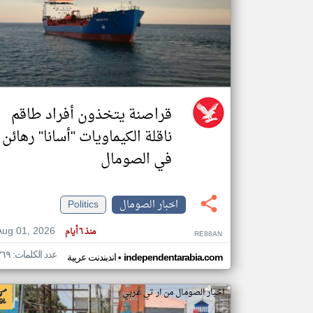
تعبر
المقالات
الموجوده
هنا عن
وجهة
نظر
قراصنة يتخذون أفراد طاقم
كاتبيها.
ناقلة الكيماويات "أسانا" رهائن
في الصومال
اخبار الصومال
Politics
Aug 01, 2026
منذ ٦ أيام
RE88AN
عدد الكلمات: ٣٦٩
•
independentarabia.com
اندبندنت عربية
اخبار الصومال من ار تي عربي