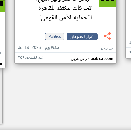
تحركات مكثفة للقاهرة
لـ"حماية الأمن القومي"
اخبار الصومال
Politics
Jul 19, 2026
منذ ١٩ يوم
EY14CV
B
عدد الكلمات: ٣٥٩
•
arabic.rt.com
ار تي عربي
om