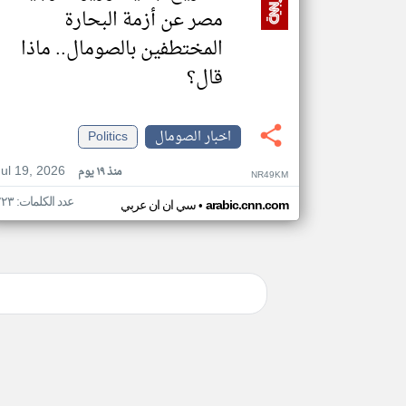
مصر عن أزمة البحارة
المختطفين بالصومال.. ماذا
قال؟
اخبار الصومال
Politics
Jul 19, 2026
منذ ١٩ يوم
NR49KM
عدد الكلمات: ٢٢٣
•
arabic.cnn.com
سي ان ان عربي