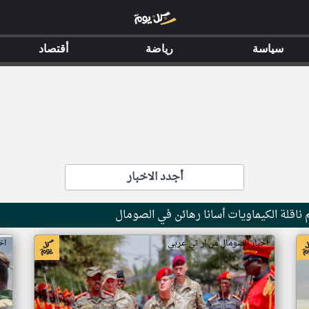
سياسة
رياضة
أقتصاد
أجدد الاخبار
ناقلة الكيماويات أسانا رهائن في الصومال
اخبار الصومال من ار تي عربي
اخ