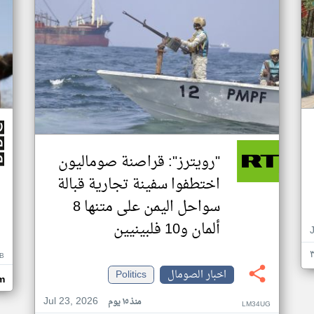
"رويترز": قراصنة صوماليون
اختطفوا سفينة تجارية قبالة
سواحل اليمن على متنها 8
ألمان و10 فلبينيين
B
اخبار الصومال
Politics
m
Jul 23, 2026
منذ ١٥ يوم
LM34UG