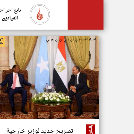
تابع اخر اخ
الميادين
اخبار الصومال من سي ان ان عربي
تصريح جديد لوزير خارجية