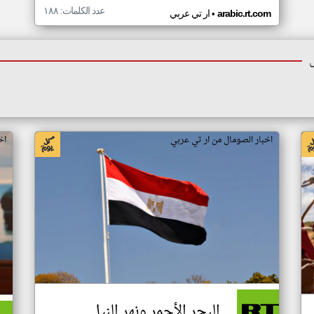
عدد الكلمات: ١٨٨
•
arabic.rt.com
ار تي عربي
اخبار الصومال من ار تي عربي
اخ
البحر الأحمر ونهر النيل..