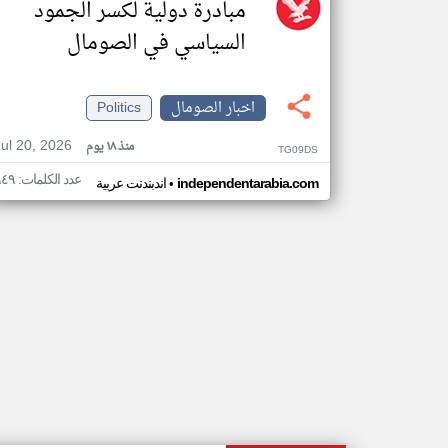
مبادرة دولية لكسر الجمود
السياسي في الصومال
اخبار الصومال
Politics
Jul 20, 2026
منذ ١٨ يوم
TG09DS
عدد الكلمات: ٩٤٩
•
independentarabia.com
اندبندنت عربية