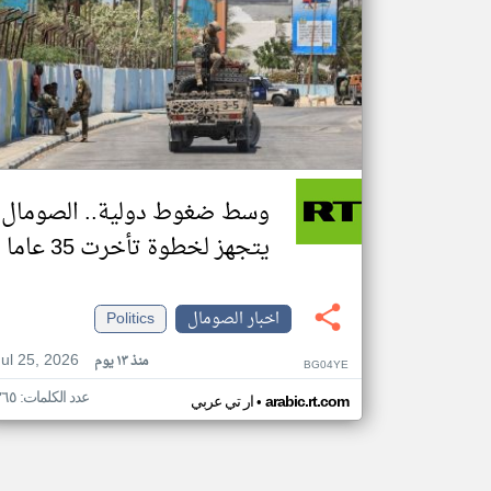
وسط ضغوط دولية.. الصومال
يتجهز لخطوة تأخرت 35 عاما
اخبار الصومال
Politics
Jul 25, 2026
منذ ١٣ يوم
BG04YE
عدد الكلمات: ٣٦٥
•
arabic.rt.com
ار تي عربي