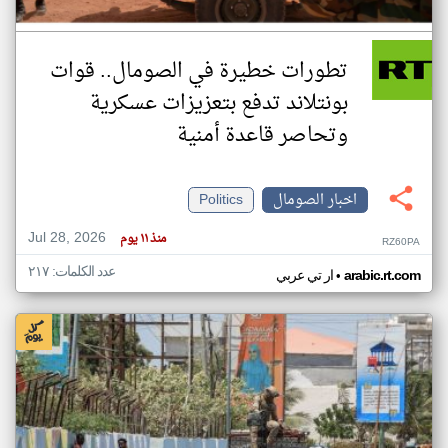
تطورات خطيرة في الصومال.. قوات
بونتلاند تدفع بتعزيزات عسكرية
وتحاصر قاعدة أمنية
اخبار الصومال
Politics
Jul 28, 2026
منذ ١١ يوم
RZ60PA
عدد الكلمات: ٢١٧
•
arabic.rt.com
ار تي عربي