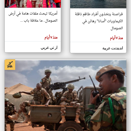
أمريكا تبحث ملفات هامة في أرض
قراصنة يتخذون أفراد طاقم ناقلة
klyoum.com
الصومال.. ما علاقة باب ...
الكيماويات "أسانا" رهائن في
تغيير الدولة
تعبر
الصومال
مصادر الأخبار من الصومال
المقالات
الموجوده
اخبار الصومال على مدار الساعة
هنا عن
منذ ٧ أيام
منذ ٧ أيام
وجهة
نظر
أهم اخبار الصومال العاجلة والمباشرة
كاتبيها.
ار تي عربي
اندبندنت عربية