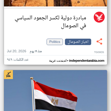
مبادرة دولية لكسر الجمود السياسي
في الصومال
اخبار الصومال
Politics
Jul 20, 2026
منذ ١٩ يوم
TG09DS
عدد الكلمات: ٩٤٩
•
independentarabia.com
اندبندنت عربية