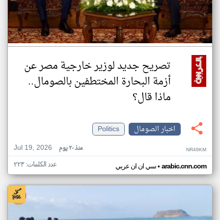
تصريح جديد لوزير خارجية مصر عن
أزمة البحارة المختطفين بالصومال..
ماذا قال؟
اخبار الصومال
Politics
Jul 19, 2026
منذ ٢٠ يوم
NR49KM
عدد الكلمات: ٢٢٣
•
arabic.cnn.com
سي ان ان عربي