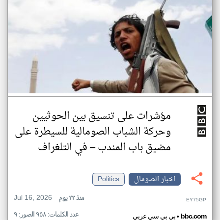
مؤشرات على تنسيق بين الحوثيين
وحركة الشباب الصومالية للسيطرة على
مضيق باب المندب – في التلغراف
اخبار الصومال
Politics
Jul 16, 2026
منذ ٢٣ يوم
EY75GP
عدد الكلمات: ٩٥٨ الصور: ٩
•
bbc.com
بي بي سي عربي