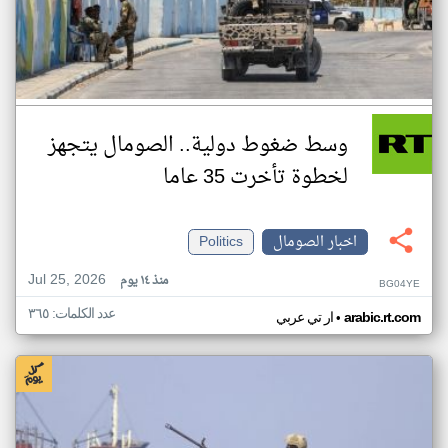
وسط ضغوط دولية.. الصومال يتجهز
لخطوة تأخرت 35 عاما
اخبار الصومال
Politics
Jul 25, 2026
منذ ١٤ يوم
BG04YE
عدد الكلمات: ٣٦٥
•
arabic.rt.com
ار تي عربي