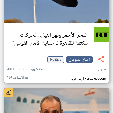
البحر الأحمر ونهر النيل.. تحركات
مكثفة للقاهرة لـ"حماية الأمن القومي"
اخبار الصومال
Politics
Jul 19, 2026
منذ ٢٠ يوم
EY14CV
عدد الكلمات: ٣٥٩
•
arabic.rt.com
ار تي عربي