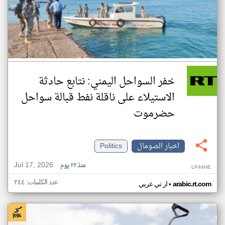
خفر السواحل اليمني: نتابع حادثة
الاستيلاء على ناقلة نفط قبالة سواحل
حضرموت
اخبار الصومال
Politics
Jul 17, 2026
منذ ٢٢ يوم
LP44HE
عدد الكلمات: ٢٤٤
•
arabic.rt.com
ار تي عربي