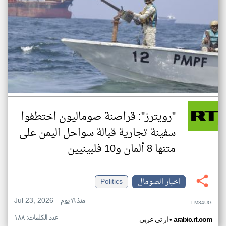
"رويترز": قراصنة صوماليون اختطفوا
سفينة تجارية قبالة سواحل اليمن على
متنها 8 ألمان و10 فلبينيين
اخبار الصومال
Politics
Jul 23, 2026
منذ ١٦ يوم
LM34UG
عدد الكلمات: ١٨٨
•
arabic.rt.com
ار تي عربي