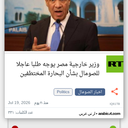
وزير خارجية مصر يوجه طلبا عاجلا
للصومال بشأن البحارة المختطفين
اخبار الصومال
Politics
Jul 19, 2026
منذ ٢٠ يوم
IQ61TB
عدد الكلمات: ٣٣١
•
arabic.rt.com
ار تي عربي