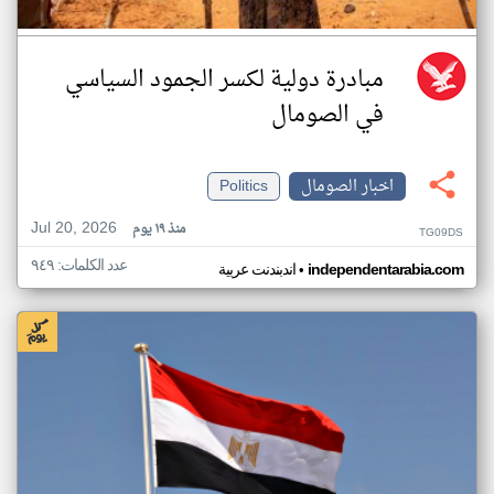
مبادرة دولية لكسر الجمود السياسي
في الصومال
اخبار الصومال
Politics
Jul 20, 2026
منذ ١٩ يوم
TG09DS
عدد الكلمات: ٩٤٩
•
independentarabia.com
اندبندنت عربية