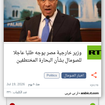
وزير خارجية مصر يوجه طلبا عاجلا
للصومال بشأن البحارة المختطفين
اخبار الصومال
Politics
Jul 19, 2026
منذ ٢٠ يوم
IQ61TB
عدد الكلمات: ٣٣١
•
arabic.rt.com
ار تي عربي