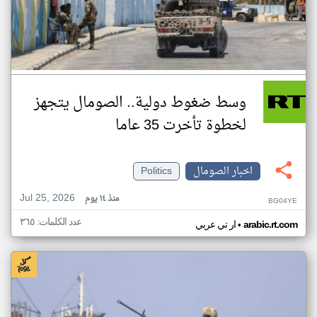
وسط ضغوط دولية.. الصومال يتجهز
لخطوة تأخرت 35 عاما
اخبار الصومال
Politics
Jul 25, 2026
منذ ١٤ يوم
BG04YE
عدد الكلمات: ٣٦٥
•
arabic.rt.com
ار تي عربي