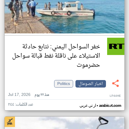
خفر السواحل اليمني: نتابع حادثة
الاستيلاء على ناقلة نفط قبالة سواحل
حضرموت
اخبار الصومال
Politics
Jul 17, 2026
منذ ٢٢ يوم
LP44HE
عدد الكلمات: ٢٤٤
•
arabic.rt.com
ار تي عربي