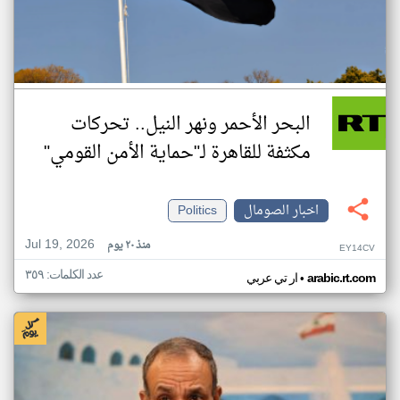
البحر الأحمر ونهر النيل.. تحركات
مكثفة للقاهرة لـ"حماية الأمن القومي"
اخبار الصومال
Politics
Jul 19, 2026
منذ ٢٠ يوم
EY14CV
عدد الكلمات: ٣٥٩
•
arabic.rt.com
ار تي عربي