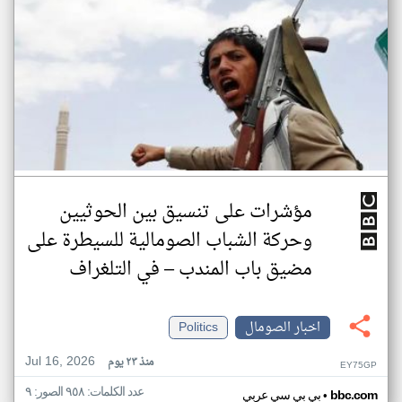
مؤشرات على تنسيق بين الحوثيين
وحركة الشباب الصومالية للسيطرة على
مضيق باب المندب – في التلغراف
اخبار الصومال
Politics
Jul 16, 2026
منذ ٢٣ يوم
EY75GP
عدد الكلمات: ٩٥٨ الصور: ٩
•
bbc.com
بي بي سي عربي