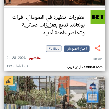
تطورات خطيرة في الصومال.. قوات
بونتلاند تدفع بتعزيزات عسكرية
وتحاصر قاعدة أمنية
اخبار الصومال
Politics
Jul 28, 2026
منذ ١١ يوم
RZ60PA
عدد الكلمات: ٢١٧
•
arabic.rt.com
ار تي عربي