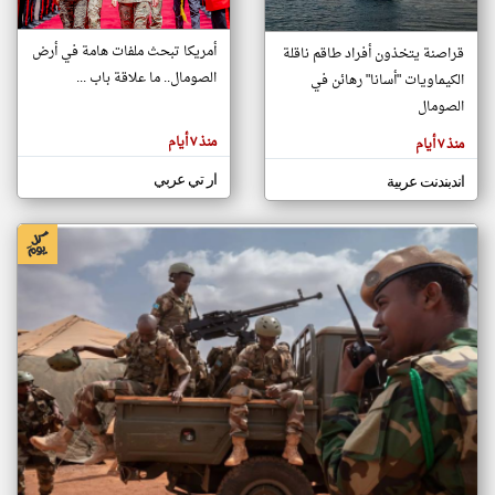
أمريكا تبحث ملفات هامة في أرض
قراصنة يتخذون أفراد طاقم ناقلة
klyoum.com
الصومال.. ما علاقة باب ...
الكيماويات "أسانا" رهائن في
تغيير الدولة
تعبر
الصومال
مصادر الأخبار من الصومال
المقالات
الموجوده
اخبار الصومال على مدار الساعة
هنا عن
منذ ٧ أيام
منذ ٧ أيام
وجهة
نظر
أهم اخبار الصومال العاجلة والمباشرة
كاتبيها.
ار تي عربي
اندبندنت عربية