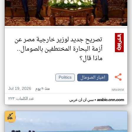
تصريح جديد لوزير خارجية مصر عن
أزمة البحارة المختطفين بالصومال..
ماذا قال؟
اخبار الصومال
Politics
Jul 19, 2026
منذ ٢٠ يوم
NR49KM
عدد الكلمات: ٢٢٣
•
arabic.cnn.com
سي ان ان عربي