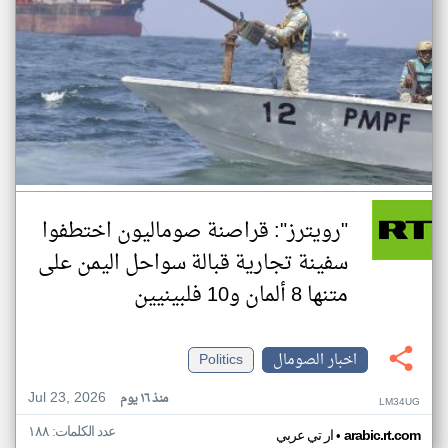
"رويترز": قراصنة صوماليون اختطفوا
سفينة تجارية قبالة سواحل اليمن على
متنها 8 ألمان و10 فلبينيين
اخبار الصومال
Politics
Jul 23, 2026
منذ ١٦ يوم
LM34UG
عدد الكلمات: ١٨٨
•
arabic.rt.com
ار تي عربي