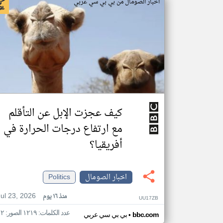
اخبار الصومال من بي بي سي عربي
كيف عجزت الإبل عن التأقلم
مع ارتفاع درجات الحرارة في
أفريقيا؟
اخبار الصومال
Politics
Jul 23, 2026
منذ ١٦ يوم
UU17ZB
عدد الكلمات: ١٢١٩ الصور: ١٢
•
bbc.com
بي بي سي عربي