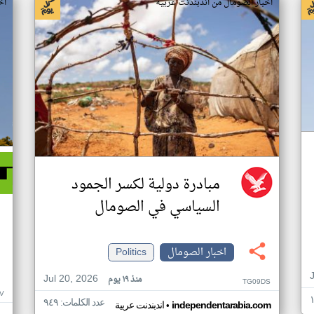
اخبار الصومال من اندبندنت عربية
اخ
مبادرة دولية لكسر الجمود
السياسي في الصومال
اخبار الصومال
Politics
Jul 20, 2026
منذ ١٩ يوم
TG09DS
V
عدد الكلمات: ٩٤٩
•
independentarabia.com
اندبندنت عربية