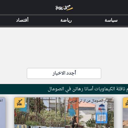
سياسة
رياضة
أقتصاد
أجدد الاخبار
ناقلة الكيماويات أسانا رهائن في الصومال
اخبار الصومال من ار تي عربي
اخ