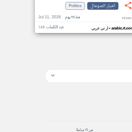
اخبار الصومال
Politics
Jul 11, 2026
منذ ٢٨ يوم
PE46K
عدد الكلمات: ١٤٥
•
arabic.rt.c
ار تي عربي
من ١٦ ساعة