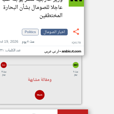
عاجلا للصومال بشأن البحارة
المختطفين
اخبار الصومال
Politics
Jul 19, 2026
منذ ٢٠ يوم
IQ61TB
عدد الكلمات: ٣٣١
•
arabic.rt.com
ار تي عربي
منذ ٢٠
منذ ٢١
يوم
يوم
ومقالة مشابهة