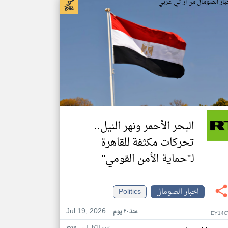
بار الصومال من ار تي عربي
البحر الأحمر ونهر النيل..
تحركات مكثفة للقاهرة
لـ"حماية الأمن القومي"
اخبار الصومال
Politics
Jul 19, 2026
منذ ٢٠ يوم
EY14C