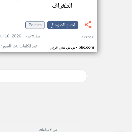
التلغراف
اخبار الصومال
Politics
Jul 16, 2026
منذ ٢٤ يوم
EY75GP
عدد الكلمات: ٩٥٨ الصور: ٩
•
bbc.com
بي بي سي عربي
من ٣ ساعات