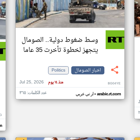
وسط ضغوط دولية.. الصومال
يتجهز لخطوة تأخرت 35 عاما
اخبار الصومال
Politics
Jul 25, 2026
منذ ١٤ يوم
BG04YE
عدد الكلمات: ٣٦٥
•
arabic.rt.com
ار تي عربي
G
om