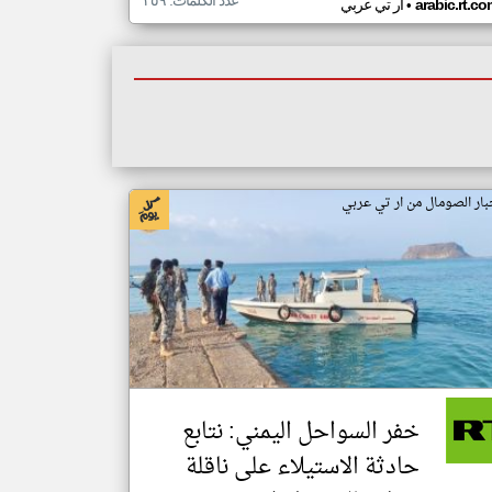
عدد الكلمات: ٣٥٩
•
arabic.rt.c
ار تي عربي
بار الصومال من ار تي عربي
خفر السواحل اليمني: نتابع
حادثة الاستيلاء على ناقلة