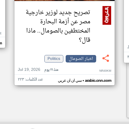
تصريح جديد لوزير خارجية
مصر عن أزمة البحارة
المختطفين بالصومال.. ماذا
E
قال؟
om
اخبار الصومال
Politics
Jul 19, 2026
منذ ٢١ يوم
NR49KM
عدد الكلمات: ٢٢٣
•
arabic.cnn.com
سي ان ان عربي