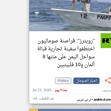
klyoum.com
تغيير الدولة
مصادر الأخبار من الصومال
اخبار الصومال على مدار الساعة
أهم اخبار الصومال العاجلة والمباشرة
"رويترز": قراصنة صوماليون
اختطفوا سفينة تجارية قبالة
سواحل اليمن على متنها 8
ألمان و10 فلبينيين
اخبار الصومال
Politics
Jul 23, 2026
منذ ١٦ يوم
LM34U
عدد الكلمات: ١٨٨
•
arabic.rt.c
ار تي عربي