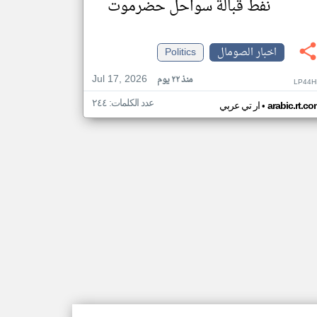
نفط قبالة سواحل حضرموت
اخبار الصومال
Politics
Jul 17, 2026
منذ ٢٢ يوم
LP44H
عدد الكلمات: ٢٤٤
•
arabic.rt.c
ار تي عربي