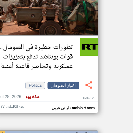
تعبر
المقالات
الموجوده
هنا عن
وجهة
تطورات خطيرة في الصومال..
نظر
كاتبيها.
قوات بونتلاند تدفع بتعزيزات
عسكرية وتحاصر قاعدة أمنية
اخبار الصومال
Politics
Jul 28, 2026
منذ ١١ يوم
RZ60PA
عدد الكلمات: ٢١٧
•
arabic.rt.com
ار تي عربي