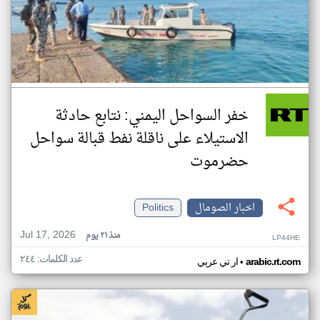
خفر السواحل اليمني: نتابع حادثة
الاستيلاء على ناقلة نفط قبالة سواحل
حضرموت
اخبار الصومال
Politics
Jul 17, 2026
منذ ٢١ يوم
LP44HE
عدد الكلمات: ٢٤٤
•
arabic.rt.com
ار تي عربي