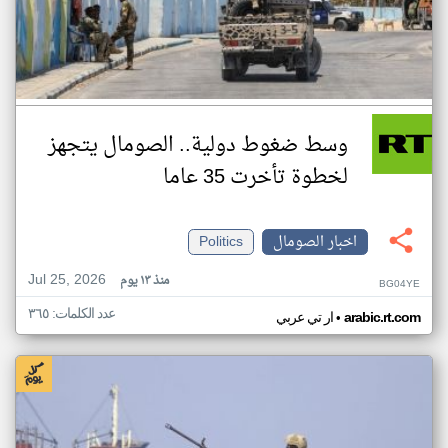
وسط ضغوط دولية.. الصومال يتجهز
لخطوة تأخرت 35 عاما
اخبار الصومال
Politics
Jul 25, 2026
منذ ١٣ يوم
BG04YE
عدد الكلمات: ٣٦٥
•
arabic.rt.com
ار تي عربي