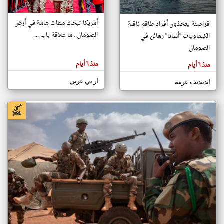
أمريكا تبحث ملفات هامة في أرض
قراصنة يتخذون أفراد طاقم ناقلة
klyoum.com
الصومال.. ما علاقة باب ...
الكيماويات "أسانا" رهائن في
تغيير الدولة
تعبر
الصومال
مصادر الأخبار من الصومال
المقالات
الموجوده
اخبار الصومال على مدار الساعة
هنا عن
منذ ٦ أيام
منذ ٦ أيام
وجهة
نظر
أهم اخبار الصومال العاجلة والمباشرة
كاتبيها.
ار تي عربي
اندبندنت عربية