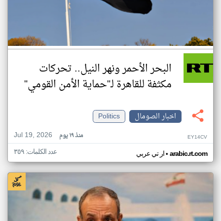
البحر الأحمر ونهر النيل.. تحركات
مكثفة للقاهرة لـ"حماية الأمن القومي"
اخبار الصومال
Politics
Jul 19, 2026
منذ ١٩ يوم
EY14CV
عدد الكلمات: ٣٥٩
•
arabic.rt.com
ار تي عربي