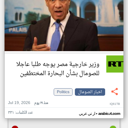
وزير خارجية مصر يوجه طلبا عاجلا
للصومال بشأن البحارة المختطفين
اخبار الصومال
Politics
Jul 19, 2026
منذ ١٩ يوم
IQ61TB
عدد الكلمات: ٣٣١
•
arabic.rt.com
ار تي عربي