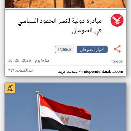
مبادرة دولية لكسر الجمود السياسي
في الصومال
اخبار الصومال
Politics
Jul 20, 2026
منذ ١٨ يوم
TG09DS
عدد الكلمات: ٩٤٩
•
independentarabia.com
اندبندنت عربية