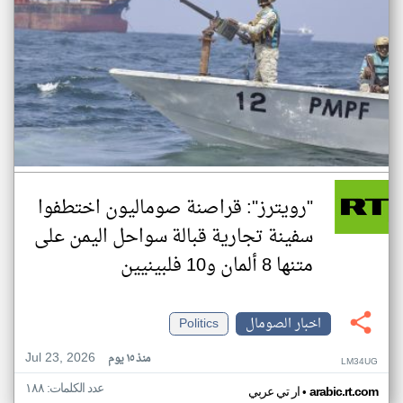
"رويترز": قراصنة صوماليون اختطفوا
سفينة تجارية قبالة سواحل اليمن على
متنها 8 ألمان و10 فلبينيين
اخبار الصومال
Politics
Jul 23, 2026
منذ ١٥ يوم
LM34UG
عدد الكلمات: ١٨٨
•
arabic.rt.com
ار تي عربي