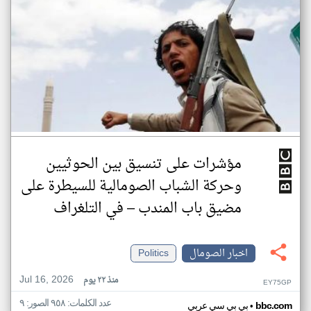
مؤشرات على تنسيق بين الحوثيين
وحركة الشباب الصومالية للسيطرة على
مضيق باب المندب – في التلغراف
اخبار الصومال
Politics
Jul 16, 2026
منذ ٢٢ يوم
EY75GP
عدد الكلمات: ٩٥٨ الصور: ٩
•
bbc.com
بي بي سي عربي