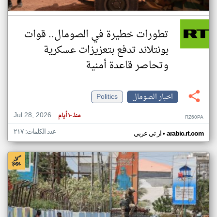
تطورات خطيرة في الصومال.. قوات
بونتلاند تدفع بتعزيزات عسكرية
وتحاصر قاعدة أمنية
اخبار الصومال
Politics
Jul 28, 2026
منذ ١٠ أيام
RZ60PA
عدد الكلمات: ٢١٧
•
arabic.rt.com
ار تي عربي