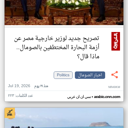
تصريح جديد لوزير خارجية مصر عن
أزمة البحارة المختطفين بالصومال..
ماذا قال؟
اخبار الصومال
Politics
Jul 19, 2026
منذ ١٩ يوم
NR49KM
عدد الكلمات: ٢٢٣
•
arabic.cnn.com
سي ان ان عربي