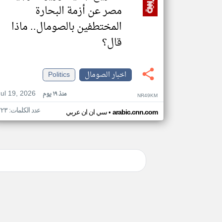
مصر عن أزمة البحارة
المختطفين بالصومال.. ماذا
قال؟
اخبار الصومال
Politics
Jul 19, 2026
منذ ١٩ يوم
NR49KM
عدد الكلمات: ٢٢٣
•
arabic.cnn.com
سي ان ان عربي