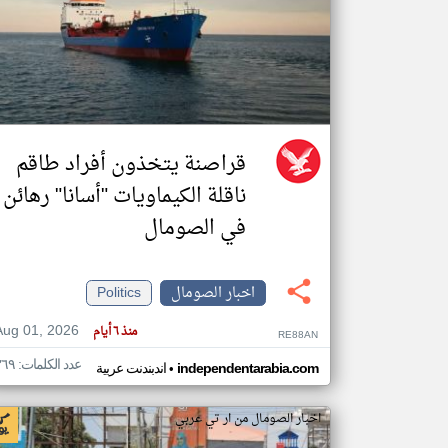
تعبر
المقالات
الموجوده
هنا عن
وجهة
نظر
قراصنة يتخذون أفراد طاقم
كاتبيها.
ناقلة الكيماويات "أسانا" رهائن
في الصومال
اخبار الصومال
Politics
Aug 01, 2026
منذ ٦ أيام
RE88AN
عدد الكلمات: ٣٦٩
•
independentarabia.com
اندبندنت عربية
اخبار الصومال من ار تي عربي