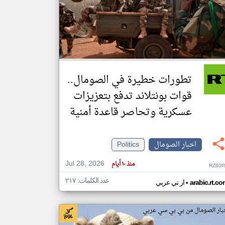
klyoum.com
تغيير الدولة
مصادر الأخبار من الصومال
اخبار الصومال على مدار الساعة
تطورات خطيرة في الصومال..
أهم اخبار الصومال العاجلة والمباشرة
قوات بونتلاند تدفع بتعزيزات
عسكرية وتحاصر قاعدة أمنية
اخبار الصومال
Politics
Jul 28, 2026
منذ ١٠ أيام
RZ60P
عدد الكلمات: ٢١٧
•
arabic.rt.c
ار تي عربي
بار الصومال من بي بي سي عربي