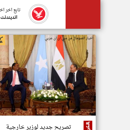
تابع اخر اخ
اندبندنت 
اخبار الصومال من سي ان ان عربي
تصريح جديد لوزير خارجية