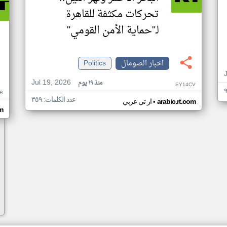
تحركات مكثفة للقاهرة
لـ"حماية الأمن القومي"
اخبار الصومال
Politics
Jul 19, 2026
منذ ١٩ يوم
EY14CV
B
عدد الكلمات: ٣٥٩
•
arabic.rt.com
ار تي عربي
om