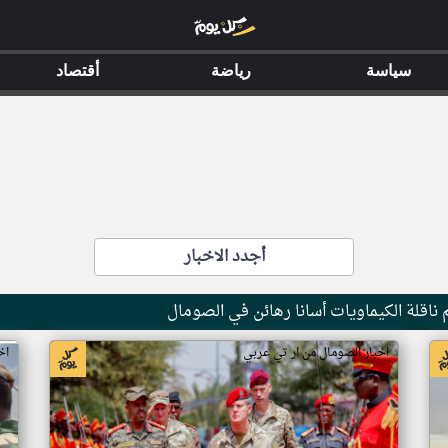
سياسة
رياضة
أقتصاد
أجدد الاخبار
ناقلة الكيماويات أسانا رهائن في الصومال
اخبار الصومال من ار تي عربي
اخ