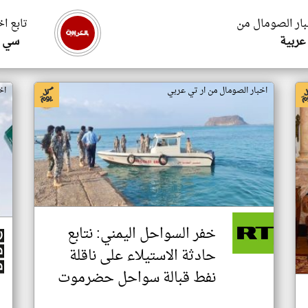
بار الصومال من
تابع ا
عربية
سي ا
اخبار الصومال من ار تي عربي
اخ
خفر السواحل اليمني: نتابع
حادثة الاستيلاء على ناقلة
نفط قبالة سواحل حضرموت