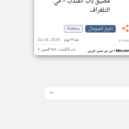
مضيق باب المندب – في
التلغراف
اخبار الصومال
Politics
Jul 16, 2026
منذ ٢٢ يوم
EY75G
عدد الكلمات: ٩٥٨ الصور: ٩
•
bbc.co
بي بي سي عربي