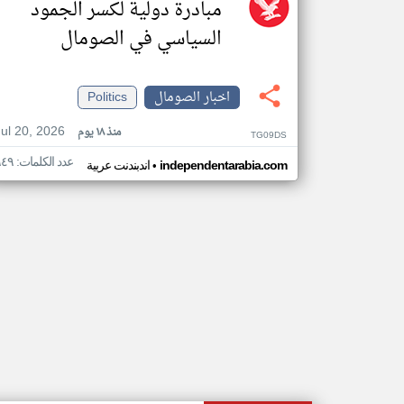
مبادرة دولية لكسر الجمود
السياسي في الصومال
اخبار الصومال
Politics
Jul 20, 2026
منذ ١٨ يوم
TG09DS
عدد الكلمات: ٩٤٩
•
independentarabia.com
اندبندنت عربية