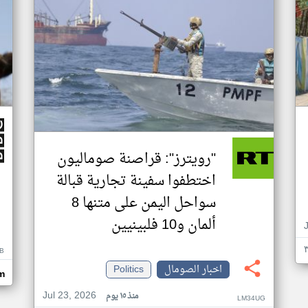
"رويترز": قراصنة صوماليون
اختطفوا سفينة تجارية قبالة
سواحل اليمن على متنها 8
ألمان و10 فلبينيين
B
اخبار الصومال
Politics
m
Jul 23, 2026
منذ ١٥ يوم
LM34UG