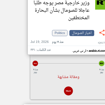
وزير خارجية مصر يوجه طلبا
عاجلا للصومال بشأن البحارة
المختطفين
اخبار الصومال
Politics
Jul 19, 2026
منذ ١٩ يوم
IQ61T
عدد الكلمات: ٣٣١
•
arabic.rt.c
ار تي عربي
منذ ١٩
منذ ١٩
يوم
يوم
ومقالة مشابهة