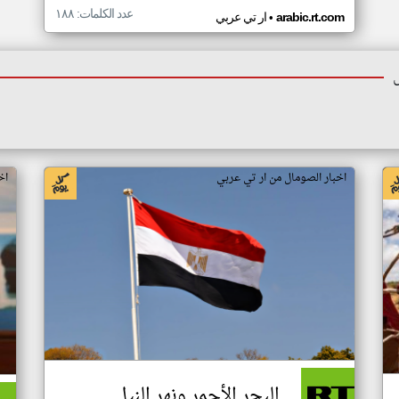
عدد الكلمات: ١٨٨
•
arabic.rt.com
ار تي عربي
اخبار الصومال من ار تي عربي
اخ
البحر الأحمر ونهر النيل..