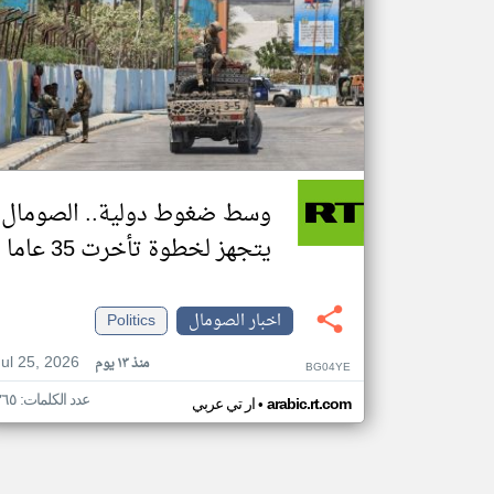
وسط ضغوط دولية.. الصومال
يتجهز لخطوة تأخرت 35 عاما
اخبار الصومال
Politics
Jul 25, 2026
منذ ١٣ يوم
BG04YE
عدد الكلمات: ٣٦٥
•
arabic.rt.com
ار تي عربي