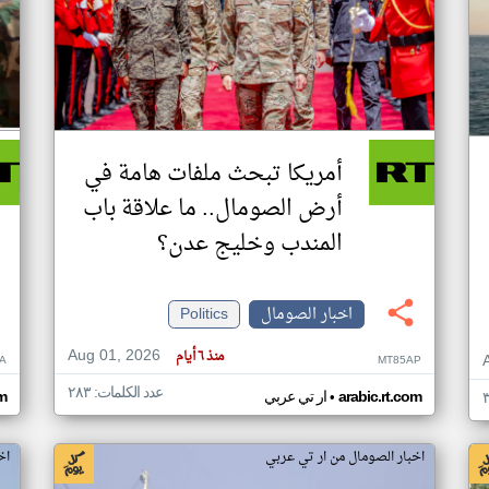
أمريكا تبحث ملفات هامة في
أرض الصومال.. ما علاقة باب
المندب وخليج عدن؟
اخبار الصومال
Politics
Aug 01, 2026
منذ ٦ أيام
A
MT85AP
عدد الكلمات: ٢٨٣
•
arabic.rt.com
ار تي عربي
om
اخبار الصومال من ار تي عربي
اخ