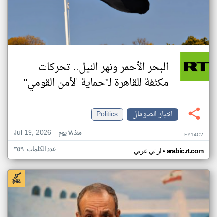
البحر الأحمر ونهر النيل.. تحركات
مكثفة للقاهرة لـ"حماية الأمن القومي"
اخبار الصومال
Politics
Jul 19, 2026
منذ ١٨ يوم
EY14CV
عدد الكلمات: ٣٥٩
•
arabic.rt.com
ار تي عربي