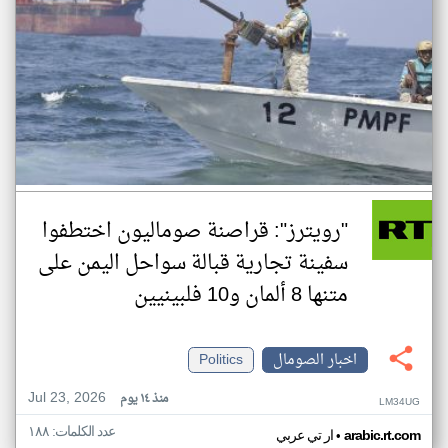
"رويترز": قراصنة صوماليون اختطفوا
سفينة تجارية قبالة سواحل اليمن على
متنها 8 ألمان و10 فلبينيين
اخبار الصومال
Politics
Jul 23, 2026
منذ ١٤ يوم
LM34UG
عدد الكلمات: ١٨٨
•
arabic.rt.com
ار تي عربي