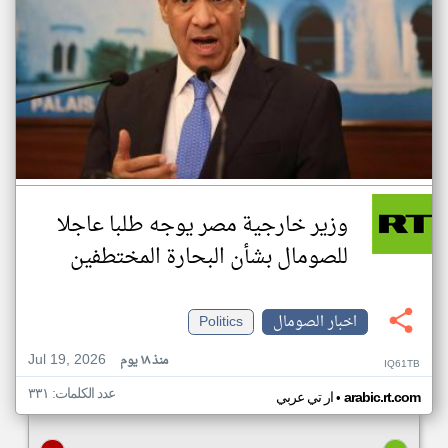
وزير خارجية مصر يوجه طلبا عاجلا
للصومال بشأن البحارة المختطفين
اخبار الصومال
Politics
Jul 19, 2026
منذ ١٨ يوم
IQ61TB
عدد الكلمات: ٣٣١
•
arabic.rt.com
ار تي عربي