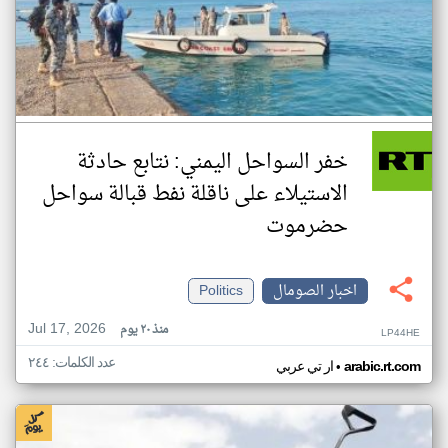
خفر السواحل اليمني: نتابع حادثة
الاستيلاء على ناقلة نفط قبالة سواحل
حضرموت
اخبار الصومال
Politics
Jul 17, 2026
منذ ٢٠ يوم
LP44HE
عدد الكلمات: ٢٤٤
•
arabic.rt.com
ار تي عربي