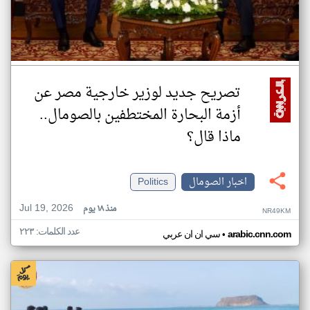
تصريح جديد لوزير خارجية مصر عن
أزمة البحارة المختطفين بالصومال..
ماذا قال؟
اخبار الصومال
Politics
Jul 19, 2026
منذ ١٨ يوم
NR49KM
عدد الكلمات: ٢٢٣
•
arabic.cnn.com
سي ان ان عربي