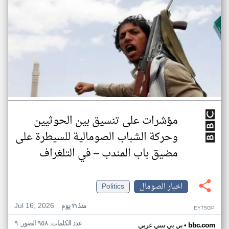
مؤشرات على تنسيق بين الحوثيين
وحركة الشباب الصومالية للسيطرة على
مضيق باب المندب – في التلغراف
اخبار الصومال
Politics
Jul 16, 2026
منذ ٢١ يوم
EY75GP
عدد الكلمات: ٩٥٨ الصور: ٩
•
bbc.com
بي بي سي عربي