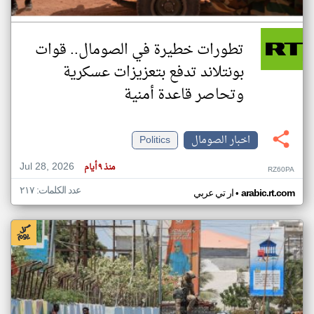
تطورات خطيرة في الصومال.. قوات
بونتلاند تدفع بتعزيزات عسكرية
وتحاصر قاعدة أمنية
اخبار الصومال
Politics
Jul 28, 2026
منذ ٩ أيام
RZ60PA
عدد الكلمات: ٢١٧
•
arabic.rt.com
ار تي عربي