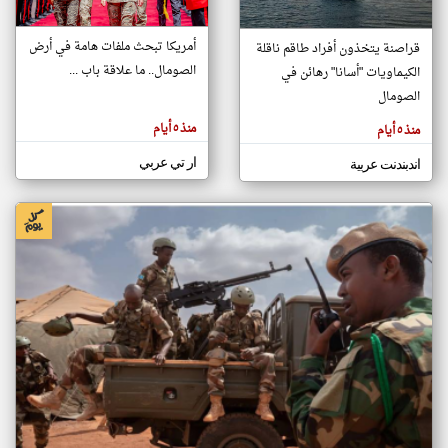
أمريكا تبحث ملفات هامة في أرض
قراصنة يتخذون أفراد طاقم ناقلة
klyoum.com
الصومال.. ما علاقة باب ...
الكيماويات "أسانا" رهائن في
تغيير الدولة
تعبر
الصومال
مصادر الأخبار من الصومال
المقالات
الموجوده
اخبار الصومال على مدار الساعة
هنا عن
منذ ٥ أيام
منذ ٥ أيام
وجهة
نظر
أهم اخبار الصومال العاجلة والمباشرة
كاتبيها.
ار تي عربي
اندبندنت عربية