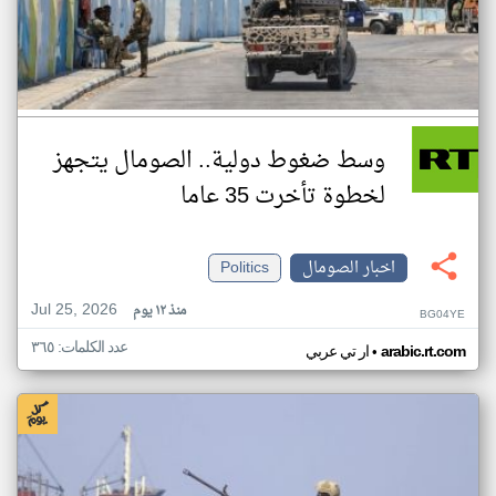
وسط ضغوط دولية.. الصومال يتجهز
لخطوة تأخرت 35 عاما
اخبار الصومال
Politics
Jul 25, 2026
منذ ١٢ يوم
BG04YE
عدد الكلمات: ٣٦٥
•
arabic.rt.com
ار تي عربي