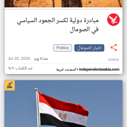
مبادرة دولية لكسر الجمود السياسي
في الصومال
اخبار الصومال
Politics
Jul 20, 2026
منذ ١٧ يوم
TG09DS
عدد الكلمات: ٩٤٩
•
independentarabia.com
اندبندنت عربية